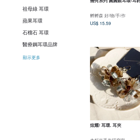
幾何系列 圓圓銀耳環-耳
祖母綠 耳環
孵孵森 好/物/手/作
蘋果耳環
US$ 15.59
石榴石 耳環
醫療鋼耳環品牌
顯示更多
炫耀/ 耳環. 耳夾