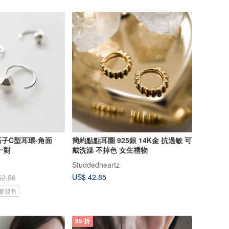
石子C型耳環-角面
簡約點點耳圈 925銀 14K金 抗過敏 可
一對
戴洗澡 不掉色 女生禮物
Studdedheartz
US$ 42.85
52.56
 獨家發售
95 折