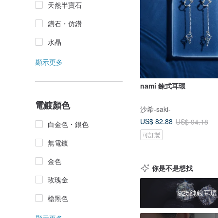
天然半寶石
鑽石・仿鑽
水晶
顯示更多
nami 鍊式耳環
電鍍顏色
沙希-saki-
US$ 82.88
US$ 94.18
白金色・銀色
可訂製
無電鍍
金色
你是不是想找
玫瑰金
925純銀耳環
槍黑色