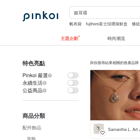
帆布袋
fujihoro富士琺瑯保鮮盒
條
miffy
snoopy
主題企劃
時尚潮流
特色亮點
與你搜尋結果相關的推廣品牌
Pinkoi 嚴選
永續生活
公益商品
商品分類
配件飾品
Samantha L. Art 
首飾