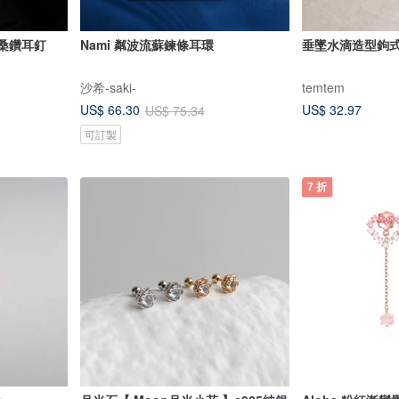
莫桑鑽耳釘
Nami 粼波流蘇鍊條耳環
垂墜水滴造型鉤
沙希-saki-
temtem
US$ 32.97
US$ 66.30
US$ 75.34
可訂製
7 折