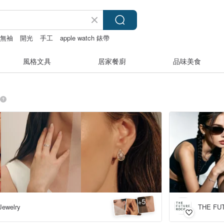
紋無袖
開光
手工
apple watch 錶帶
風格文具
居家餐廚
品味美食
5
+
Jewelry
THE FU