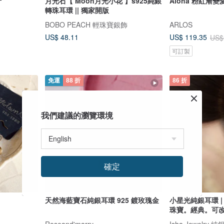
針
月光石【 Moon月光小花 】s925純銀
Aloha 粉紅漸變
轉珠耳環 || 獨家開版
BOBO PEACH 輕珠寶銀飾
ARLOS
US$ 48.11
US$ 119.35
US$
可訂製
免運
88 折
86 折
我們建議的瀏覽環境
確定
天然海藍寶石純銀耳環 925 鍍玫瑰金
小星光純銀耳環 |
珠寶。經典。可