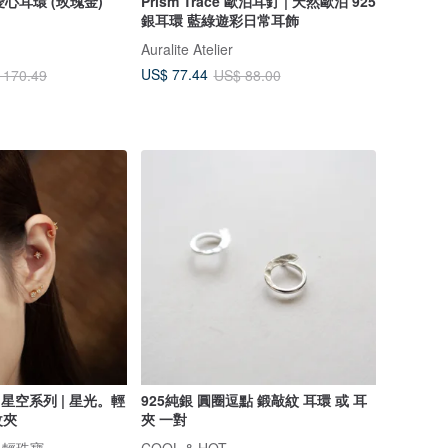
愛心耳環 (玫瑰金)
Prism Trace 歐泊耳釘 | 天然歐泊 925
銀耳環 藍綠遊彩日常耳飾
Auralite Atelier
US$ 77.44
 170.49
US$ 88.00
 星空系列 | 星光。輕
925純銀 圓圈逗點 鍛敲紋 耳環 或 耳
改夾
夾 一對