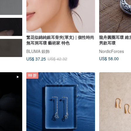
繁花似錦純銀耳骨夾(單支) | 個性時尚
龍舟圓圈耳環 維京
無耳洞耳環 藝術家 特色
男款耳環
BLUMA 銀飾
NordicForces
US$ 58.00
US$ 37.25
US$ 42.32
88 折