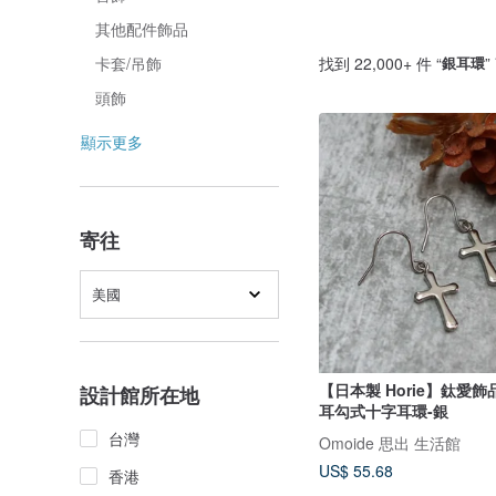
其他配件飾品
找到 22,000+ 件 “
銀耳環
”
卡套/吊飾
頭飾
顯示更多
寄往
美國
【日本製 Horie】鈦愛飾
設計館所在地
耳勾式十字耳環-銀
台灣
Omoide 思出 生活館
US$ 55.68
香港