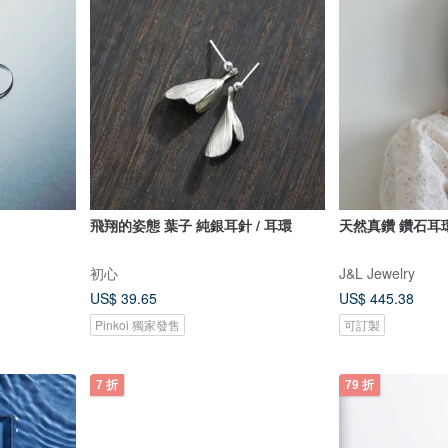
飛翔的姿態 葉子 純銀耳針 / 耳環
天然真鑽 鑽石耳
初心
J&L Jewelry
US$ 39.65
US$ 445.38
Pinkoi 獨家發售
可訂製
7 折
79 折