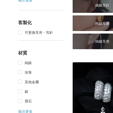
顯示更多
純銀耳釘
客製化
純銀耳圈
可更換耳夾・耳針
純銀耳夾
材質
純銀
珍珠
其他金屬
銀
寶石
顯示更多