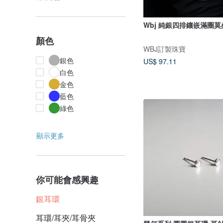
Wbj 純銀四排鑲嵌滿圈
顏色
WBJ訂製珠寶
銀色
US$ 97.11
白色
金色
藍色
綠色
顯示更多
你可能會感興趣
銀耳環
耳環/耳夾/耳骨夾