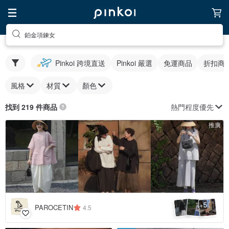
鉑金項鍊女
Pinkoi 跨境直送
Pinkoi 嚴選
免運商品
折扣商
風格
材質
顏色
熱門程度優先
找到 219 件商品
推廣
5
+
PAROCETIN
4.5