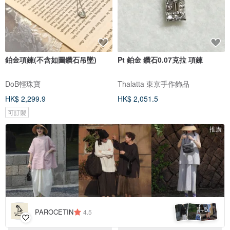
鉑金項鍊(不含如圖鑽石吊墜)
Pt 鉑金 鑽石0.07克拉 項鍊
DoB輕珠寶
Thalatta 東京手作飾品
HK$ 2,299.9
HK$ 2,051.5
可訂製
推廣
5
+
PAROCETIN
4.5