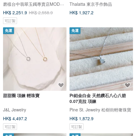
磨樣台中翡翠玉鐲專賣店MODE YANG
Thalatta 東京手作飾品
HK$ 2,251.9
HK$ 2,558.9
HK$ 1,927.2
可訂製
免運
免運
甜甜圈 項鍊 輕珠寶
Pt鉑金白金 天然鑽石八心八箭
0.07克拉 項鍊
J&L Jewelry
Pine St. Jewelry 松樹街輕奢珠寶
HK$ 4,497.2
HK$ 1,872.9
可訂製
可訂製