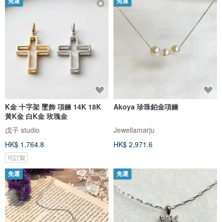
免運
免運
K金 十字架 墜飾 項鍊 14K 18K
Akoya 珍珠鉑金項鍊
黃K金 白K金 玫瑰金
戊子 studio
Jewellamarju
HK$ 1,764.8
HK$ 2,971.6
可訂製
免運
免運