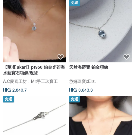
免運
【華凜 akari】pt950 鉑金光芒海
天然海藍寶 鉑金項鍊
水藍寶石項鍊/現貨
A.C愛喜工坊：Mit手工珠寶工作室
岱姍珠寶xEliz.
HK$ 2,840.7
HK$ 3,643.3
免運
免運