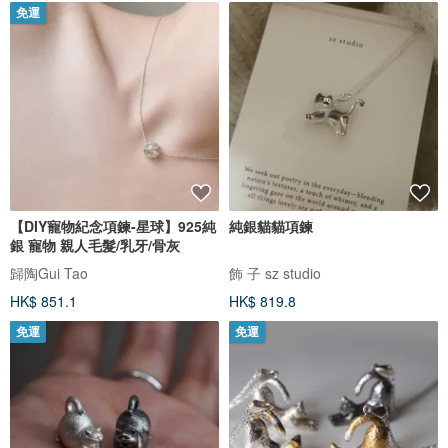
免運
【DIY寵物紀念項鍊-星球】925純
純銀貓貓項鍊
銀 寵物 親人毛髮/乳牙/骨灰
歸陶Gui Tao
飾 子 sz studio
HK$ 851.1
HK$ 819.8
免運
免運