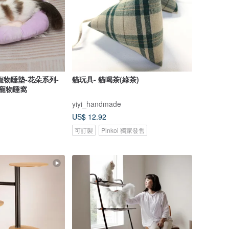
迷 寵物睡墊-花朵系列-
貓玩具- 貓喝茶(綠茶)
 寵物睡窩
yiyi_handmade
US$ 12.92
可訂製
Pinkoi 獨家發售