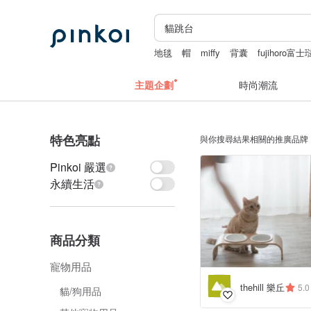
地毯
帽
miffy
背囊
fujihoro
主題企劃
時尚潮流
特色亮點
與你搜尋結果相關的推廣品牌
Pinkoi 嚴選
永續生活
商品分類
寵物用品
thehill 樂丘
5.0
貓/狗用品