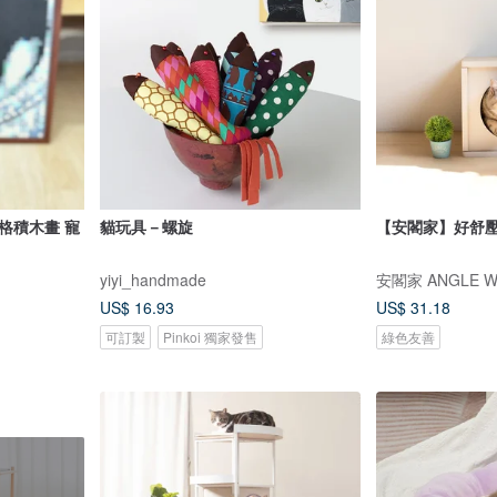
格積木畫 寵
貓玩具－螺旋
【安閣家】好舒壓
yiyi_handmade
安閣家 ANGLE W
US$ 16.93
US$ 31.18
可訂製
Pinkoi 獨家發售
綠色友善