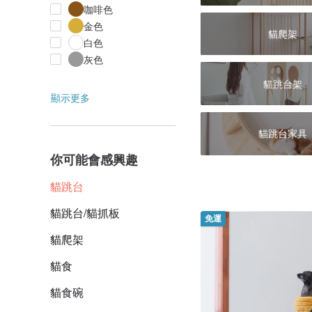
咖啡色
金色
貓爬架
白色
灰色
貓跳台架
顯示更多
貓跳台家具
你可能會感興趣
貓跳台
貓跳台/貓抓板
免運
貓爬架
貓食
貓食碗