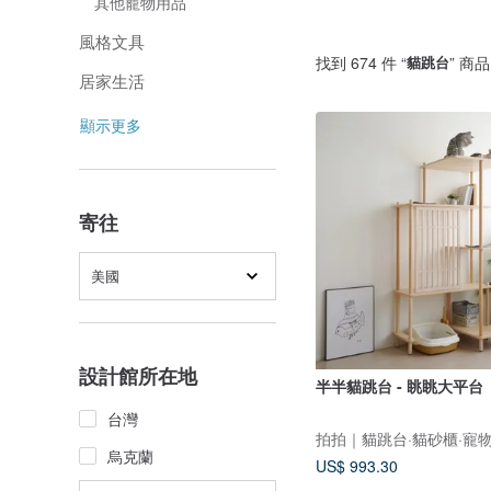
其他寵物用品
風格文具
找到 674 件 “
貓跳台
” 商品
居家生活
顯示更多
寄往
美國
設計館所在地
半半貓跳台 - 眺眺大平台
台灣
拍拍｜貓跳台·貓砂櫃·寵
烏克蘭
US$ 993.30