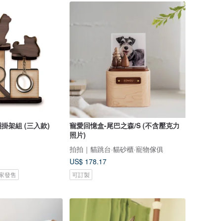
掛架組 (三入款)
寵愛回憶盒-尾巴之森/S (不含壓克力
照片)
拍拍｜貓跳台·貓砂櫃·寵物傢俱
US$ 178.17
 獨家發售
可訂製