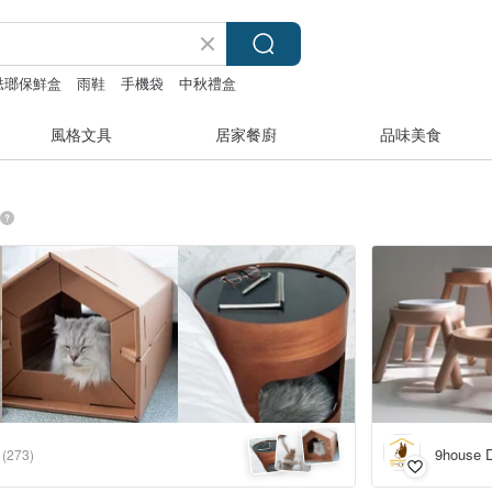
富士琺瑯保鮮盒
雨鞋
手機袋
中秋禮盒
風格文具
居家餐廚
品味美食
9house
(273)