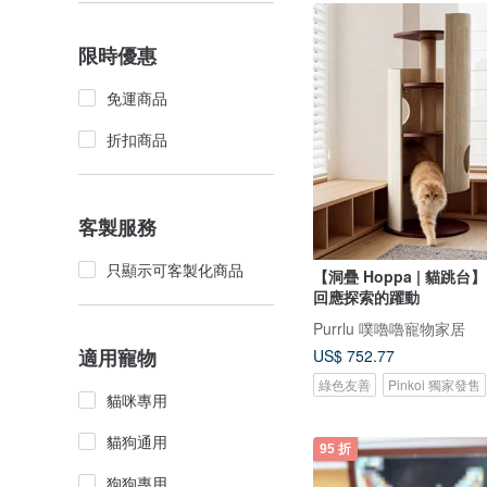
限時優惠
免運商品
折扣商品
客製服務
只顯示可客製化商品
【洞疊 Hoppa | 貓跳台
回應探索的躍動
Purrlu 噗嚕嚕寵物家居
適用寵物
US$ 752.77
綠色友善
Pinkoi 獨家發售
貓咪專用
貓狗通用
95 折
狗狗專用