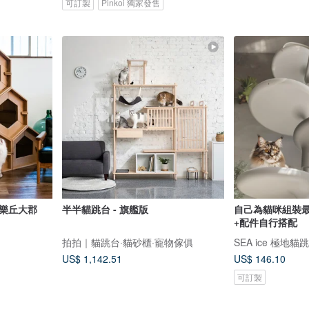
可訂製
Pinkoi 獨家發售
 樂丘大郡
半半貓跳台 - 旗艦版
自己為貓咪組裝最
+配件自行搭配
拍拍｜貓跳台·貓砂櫃·寵物傢俱
SEA ice 極地貓
US$ 1,142.51
US$ 146.10
可訂製