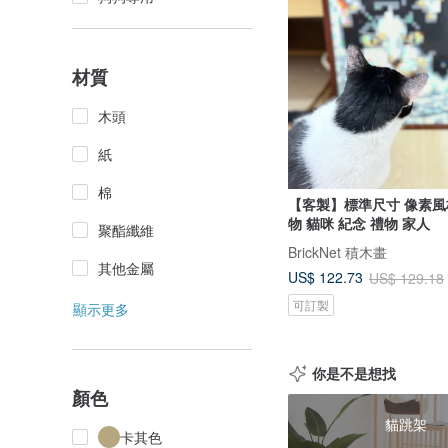
材質
木頭
紙
棉
【客製】標準尺寸 像素風
物 貓咪 紀念 禮物 家人
聚酯纖維
BrickNet 積木畫
其他金屬
US$ 122.73
US$ 129.18
可訂製
顯示更多
你是不是想找
顏色
貓跳架
卡其色