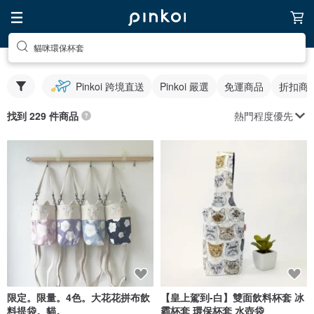
貓咪環保杯套
Pinkoi 跨境直送
Pinkoi 嚴選
免運商品
折扣商
熱門程度優先
找到 229 件商品
限定。限量。4色。大花花拼布飲
【皇上駕到-白】雙面飲料杯套 冰
料提袋。貓。
霸杯套 環保杯套 水壺袋