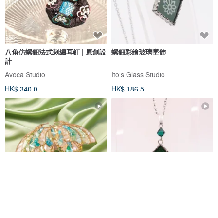
八角仿螺鈿法式刺繡耳釘 | 原創設
螺鈿彩繪玻璃墜飾
計
Avoca Studio
Ito's Glass Studio
HK$ 340.0
HK$ 186.5
台中市
台中 螺鈿飾品 胸針 髮
螺鈿彩繪玻璃墜飾
體驗活動
簪 書籤