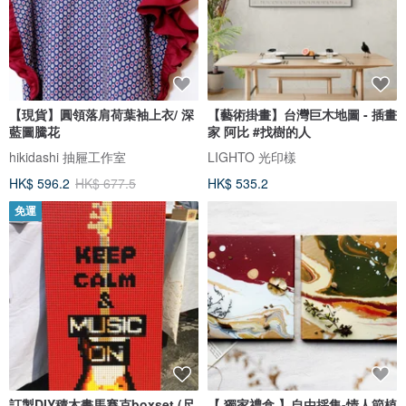
【現貨】圓領落肩荷葉袖上衣/ 深
【藝術掛畫】台灣巨木地圖 - 插畫
藍圖騰花
家 阿比 #找樹的人
hikidashi 抽屜工作室
LIGHTO 光印樣
HK$ 596.2
HK$ 677.5
HK$ 535.2
免運
訂製DIY積木畫馬賽克boxset (尺
【 獨家禮盒 】自由採集-情人節植