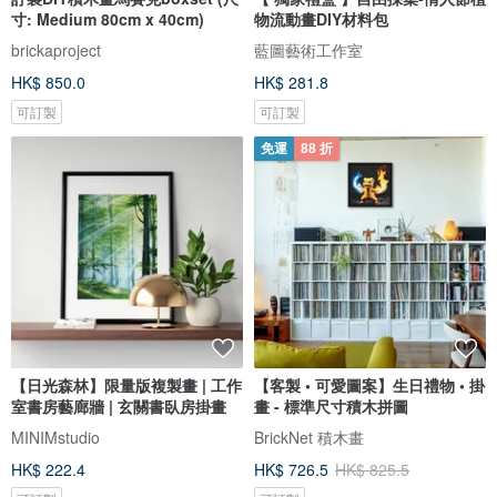
寸: Medium 80cm x 40cm)
物流動畫DIY材料包
brickaproject
藍圖藝術工作室
HK$ 850.0
HK$ 281.8
可訂製
可訂製
免運
88 折
【日光森林】限量版複製畫 | 工作
【客製 • 可愛圖案】生日禮物 • 掛
室書房藝廊牆 | 玄關書臥房掛畫
畫 - 標準尺寸積木拼圖
MINIMstudio
BrickNet 積木畫
HK$ 222.4
HK$ 726.5
HK$ 825.5