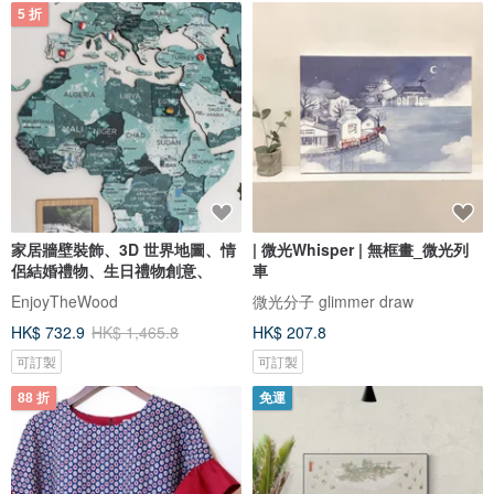
5 折
家居牆壁裝飾、3D 世界地圖、情
| 微光Whisper | 無框畫_微光列
侶結婚禮物、生日禮物創意、
車
EnjoyTheWood
微光分子 glimmer draw
HK$ 732.9
HK$ 1,465.8
HK$ 207.8
可訂製
可訂製
88 折
免運