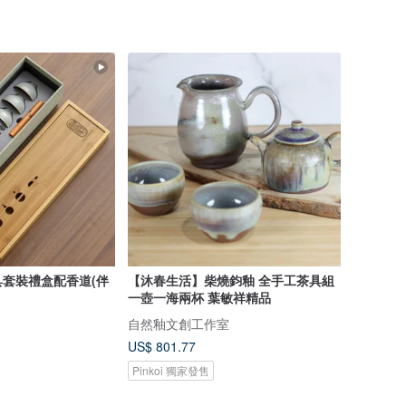
套裝禮盒配香道(伴
【沐春生活】柴燒鈞釉 全手工茶具組
一壺一海兩杯 葉敏祥精品
自然釉文創工作室
US$ 801.77
Pinkoi 獨家發售