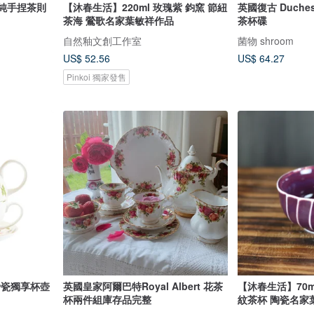
 純手捏茶則
【沐春生活】220ml 玫瑰紫 鈞窯 節紐
英國復古 Duche
茶海 鶯歌名家葉敏祥作品
茶杯碟
自然釉文創工作室
菌物 shroom
US$ 52.56
US$ 64.27
Pinkoi 獨家發售
 骨瓷獨享杯壺
英國皇家阿爾巴特Royal Albert 花茶
【沐春生活】70m
杯兩件組庫存品完整
紋茶杯 陶瓷名家