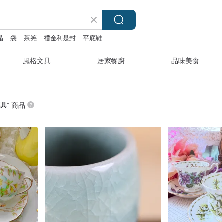
晶
袋
茶筅
禮金利是封
平底鞋
風格文具
居家餐廚
品味美食
茶具
” 商品