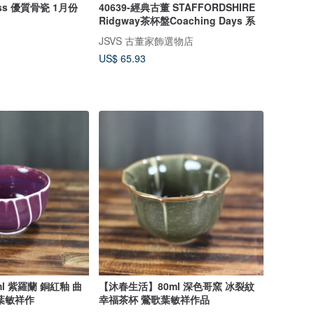
ss 優質骨瓷 1月份
40639-經典古董 STAFFORDSHIRE
Ridgway茶杯盤Coaching Days 系
JSVS 古董家飾選物店
US$ 65.93
l 紫羅蘭 銅紅釉 曲
【沐春生活】80ml 深色哥窯 冰裂紋
葉敏祥作
幸福茶杯 鶯歌葉敏祥作品