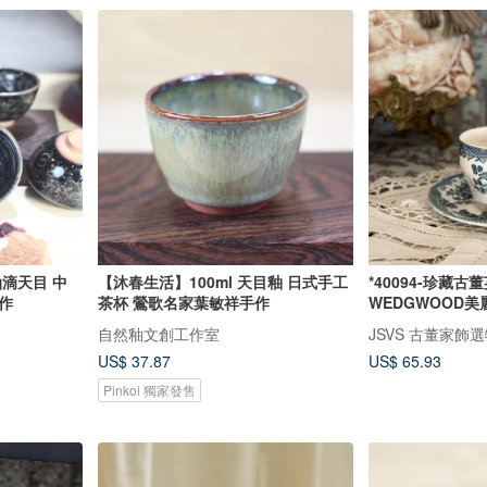
油滴天目 中
【沐春生活】100ml 天目釉 日式手工
*40094-珍藏古
作
茶杯 鶯歌名家葉敏祥手作
WEDGWOOD
組
自然釉文創工作室
JSVS 古董家飾
US$ 37.87
US$ 65.93
Pinkoi 獨家發售