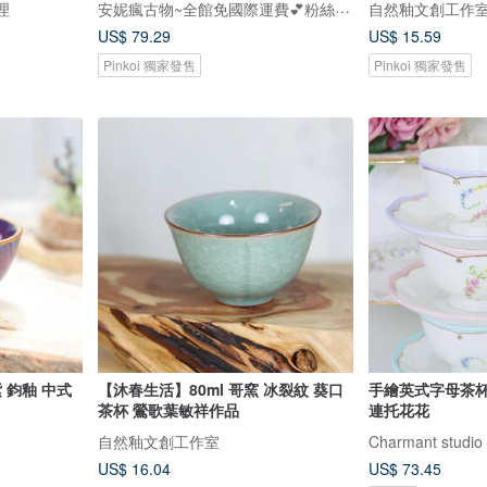
安妮瘋古物~全館免國際運費💕粉絲團/IG追蹤～安妮瘋古物
代理
自然釉文創工作
US$ 79.29
US$ 15.59
Pinkoi 獨家發售
Pinkoi 獨家發售
 鈞釉 中式
【沐春生活】80ml 哥窯 冰裂紋 葵口
手繪英式字母茶
茶杯 鶯歌葉敏祥作品
連托花花
自然釉文創工作室
Charmant studio
US$ 16.04
US$ 73.45