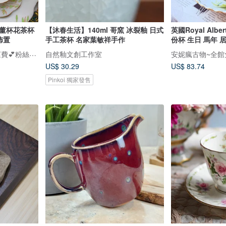
古董杯花茶杯
【沐春生活】140ml 哥窯 冰裂釉 日式
英國Royal Alb
佈置
手工茶杯 名家葉敏祥手作
份杯 生日 馬年 
安妮瘋古物~全館免國際運費💕粉絲團/IG追蹤～安妮瘋古物
自然釉文創工作室
US$ 30.29
US$ 83.74
Pinkoi 獨家發售