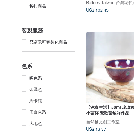
Belleek Taiwan 台灣總
折扣商品
US$ 102.45
客製服務
只顯示可客製化商品
色系
暖色系
金屬色
馬卡龍
【沐春生活】50ml 玫瑰紫
黑白色系
小茶杯 鶯歌葉敏祥作品
自然釉文創工作室
大地色
US$ 13.37