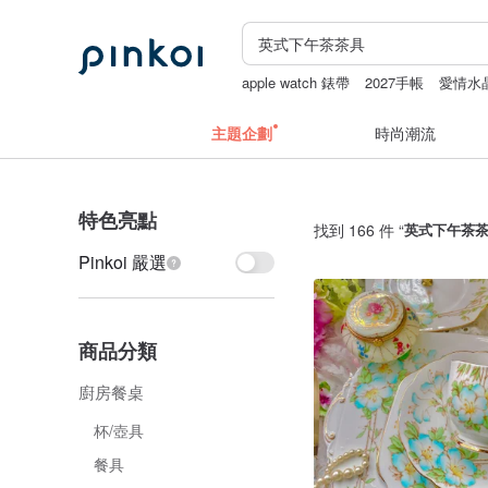
apple watch 錶帶
2027手帳
愛情水
條紋無袖
主題企劃
時尚潮流
特色亮點
找到 166 件 “
英式下午茶
Pinkoi 嚴選
商品分類
廚房餐桌
杯/壺具
餐具