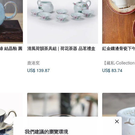
綠 結晶釉 圓
清風荷韻茶具組 | 荷花茶器 品茗禮盒
紅金鑲邊骨瓷下
鹿港窯
【藏私‧Collectio
US$ 139.87
US$ 83.74
我們建議的瀏覽環境