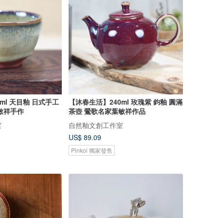
ml 天目釉 日式手工
【沐春生活】240ml 玫瑰紫 鈞釉 圓滿
敏祥手作
茶壺 鶯歌名家葉敏祥作品
室
自然釉文創工作室
US$ 89.09
Pinkoi 獨家發售