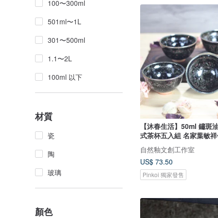
100〜300ml
501ml〜1L
301〜500ml
1.1〜2L
100ml 以下
材質
【沐春生活】50ml 鏽斑
瓷
式茶杯五入組 名家葉敏祥
自然釉文創工作室
陶
US$ 73.50
玻璃
Pinkoi 獨家發售
顏色