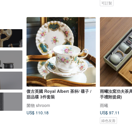
可訂製
復古英國 Royal Albert 茶杯/ 碟子 /
雨曦汝窯功夫茶具
甜品碟 3件套裝
手禮附提袋)
菌物 shroom
雨曦
US$ 110.18
US$ 97.11
綠色友善