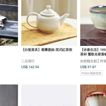
【白瓷茶具】菊瓣蓋鈕-英式紅茶壺
【沐春生活】100
茶杯 鶯歌名家葉
二元尋行
自然釉文創工作
US$ 142.54
US$ 37.87
Pinkoi 獨家發售