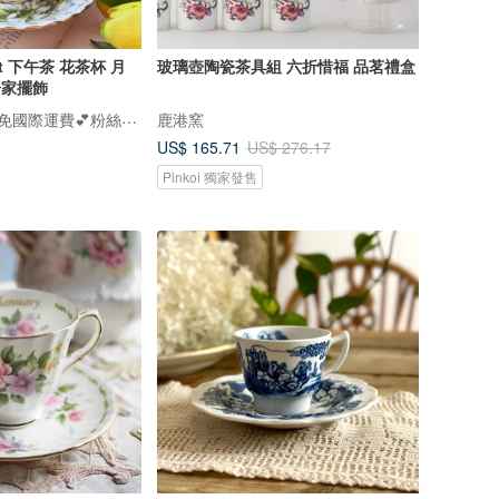
ert 下午茶 花茶杯 月
玻璃壺陶瓷茶具組 六折惜福 品茗禮盒
居家擺飾
安妮瘋古物~全館免國際運費💕粉絲團/IG追蹤～安妮瘋古物
鹿港窯
US$ 165.71
US$ 276.17
Pinkoi 獨家發售