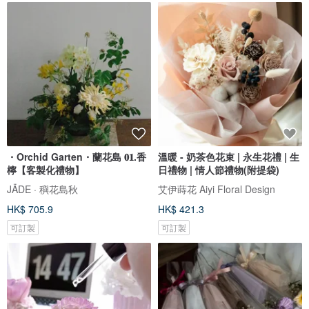
・Orchid Garten・蘭花島 𝟎𝟏.香
溫暖 - 奶茶色花束 | 永生花禮 | 生
檸【客製化禮物】
日禮物 | 情人節禮物(附提袋)
JÄDE · 穥花島秋
艾伊蒔花 Aiyi Floral Design
HK$ 705.9
HK$ 421.3
可訂製
可訂製