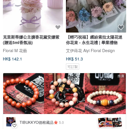
克里斯蒂娜公主擴香花黛安娜紫
【輕巧祝福】繽紛索拉太陽花迷
(贈送5ml香氛油)
你花束 - 永生花禮 | 畢業禮物
Floral M 花藝
艾伊蒔花 Aiyi Floral Design
HK$ 142.1
HK$ 51.3
可訂製
推廣
4
+
TIBUKKYO德榕藏品
5.0