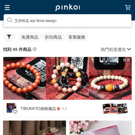
艾伊蒔花 aiyi floral design
免運商品
折扣商品
客製服務
熱門程度優先
找到 45 件商品
推廣
4
+
TIBUKKYO德榕藏品
5.0