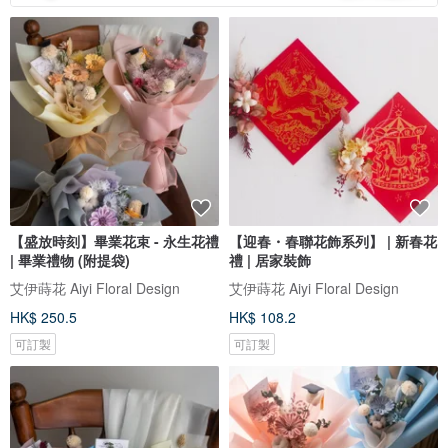
【盛放時刻】畢業花束 - 永生花禮
【迎春・春聯花飾系列】 | 新春花
| 畢業禮物 (附提袋)
禮 | 居家裝飾
艾伊蒔花 Aiyi Floral Design
艾伊蒔花 Aiyi Floral Design
HK$ 250.5
HK$ 108.2
可訂製
可訂製