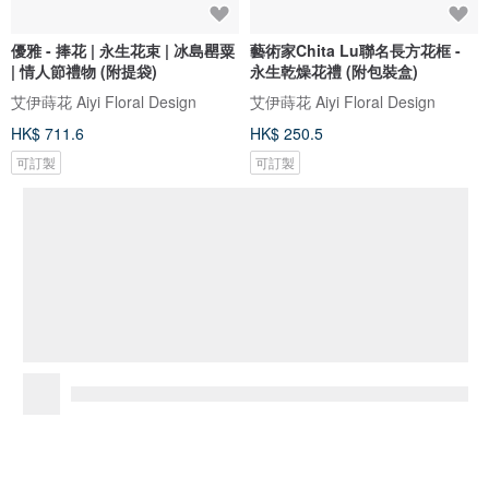
優雅 - 捧花 | 永生花束 | 冰島罌粟
藝術家Chita Lu聯名長方花框 -
| 情人節禮物 (附提袋)
永生乾燥花禮 (附包裝盒)
艾伊蒔花 Aiyi Floral Design
艾伊蒔花 Aiyi Floral Design
HK$ 711.6
HK$ 250.5
可訂製
可訂製
推廣
4
+
TIBUKKYO德榕藏品
5.0
你可能會喜歡