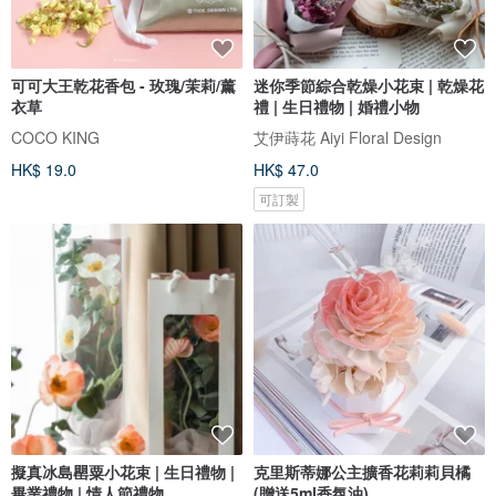
可可大王乾花香包 - 玫瑰/茉莉/薰
迷你季節綜合乾燥小花束 | 乾燥花
衣草
禮 | 生日禮物 | 婚禮小物
COCO KING
艾伊蒔花 Aiyi Floral Design
HK$ 19.0
HK$ 47.0
可訂製
擬真冰島罌粟小花束 | 生日禮物 |
克里斯蒂娜公主擴香花莉莉貝橘
畢業禮物 | 情人節禮物
(贈送5ml香氛油)