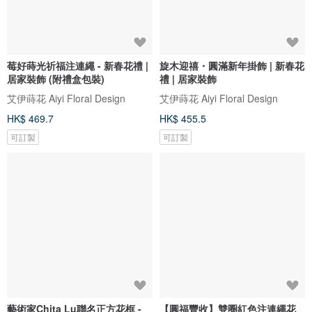
莓好蒔光祈福注連繩 - 新春花禮 |
旋木迎禧・圓滿新年掛飾 | 新春花
居家裝飾 (附禮盒包裝)
禮 | 居家裝飾
艾伊蒔花 Aiyi Floral Design
艾伊蒔花 Aiyi Floral Design
HK$ 469.7
HK$ 455.5
可訂製
可訂製
藝術家Chita Lu聯名正方花框 -
【圓福豐收】雙圈紅色注連繩花