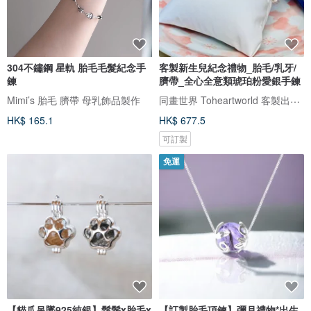
304不鏽鋼 星軌 胎毛毛髮紀念手
客製新生兒紀念禮物_胎毛/乳牙/
鍊
臍帶_全心全意類琥珀粉愛銀手鍊
同畫世界 Toheartworld 客製出生體重熊
Mimi’s 胎毛 臍帶 母乳飾品製作
HK$ 165.1
HK$ 677.5
可訂製
免運
【貓爪吊墜925純銀】鬍鬚x胎毛x
【訂製胎毛項鍊】彌月禮物*出生