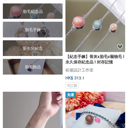
胎毛紀念品
胎毛手鍊
新生兒紀念
【紀念手鍊】骨灰x胎毛x寵物毛 l
永久保存紀念品 l 封存記憶
胎毛飾品
崧揚設計工作室
HK$ 313.1
可訂製
免運