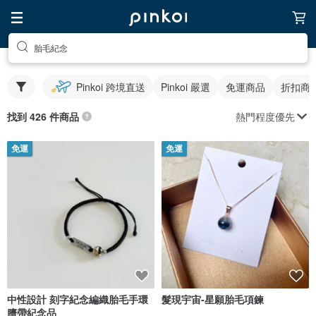
胎毛紀念
Pinkoi 跨境直送
Pinkoi 嚴選
免運商品
折扣商
熱門程度優先
找到 426 件商品
免運
免運
中性設計 刻字紀念編織胎毛手環
髮現宇宙-星願胎毛項鍊
臍帶紀念品