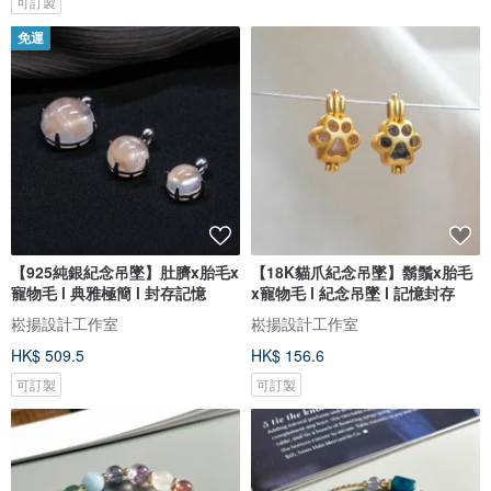
可訂製
免運
【925純銀紀念吊墜】肚臍x胎毛x
【18K貓爪紀念吊墜】鬍鬚x胎毛
寵物毛 l 典雅極簡 l 封存記憶
x寵物毛 l 紀念吊墜 l 記憶封存
崧揚設計工作室
崧揚設計工作室
HK$ 509.5
HK$ 156.6
可訂製
可訂製