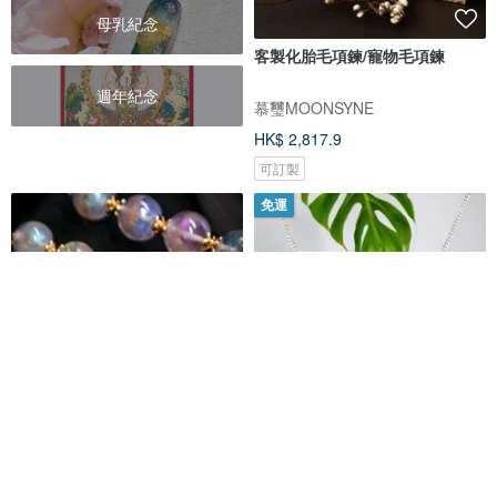
母乳紀念
客製化胎毛項鍊/寵物毛項鍊
週年紀念
慕璽MOONSYNE
HK$ 2,817.9
可訂製
免運
【生命珠】炫光珠 l 肚臍x胎毛x
【訂製胎毛】純銀胎毛項鍊*彌月
寵物毛 l 串起美好 l 封存記憶
禮物*出生紀念*擁抱款(五色可選)
崧揚設計工作室
laJewelTale 珠兒綠