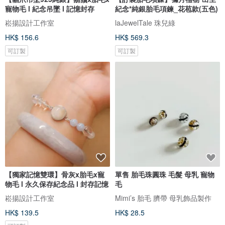
寵物毛 l 紀念吊墜 l 記憶封存
紀念*純銀胎毛項鍊_花苞款(五色)
崧揚設計工作室
laJewelTale 珠兒綠
HK$ 156.6
HK$ 569.3
可訂製
可訂製
【獨家記憶雙環】骨灰x胎毛x寵
單售 胎毛珠圓珠 毛髮 母乳 寵物
物毛 l 永久保存紀念品 l 封存記憶
毛
崧揚設計工作室
Mimi’s 胎毛 臍帶 母乳飾品製作
HK$ 139.5
HK$ 28.5