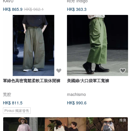
KAVU
時舟 Indigo
HK$ 865.9
HK$ 962.1
HK$ 363.3
軍綠色高密寬鬆柔軟工裝休閒褲
美國綠/大口袋軍工寬褲
荒腔
machismo
HK$ 811.5
HK$ 990.6
Pinkoi 獨家發售
推廣