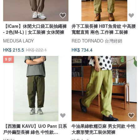
【ICare】休閒大口袋工裝抽繩褲
井下工裝長褲 HBT魚骨紋 中高腰
- 2色(M-L) | 女工裝褲 女休閒褲
寬鬆直筒 兩色 工作褲 工裝褲
MEDUSA LADY
RED TORNADO 台灣經銷
HK$ 215.5
HK$ 222.1
HK$ 734.4
9 折
【西雅圖 KAVU】U/O Pant 日系
牛油果綠軟糯亞麻 男女同款 中性
戶外繭型長褲 綠色 中性款
大廓形雙兜工裝休閒褲
#LE002