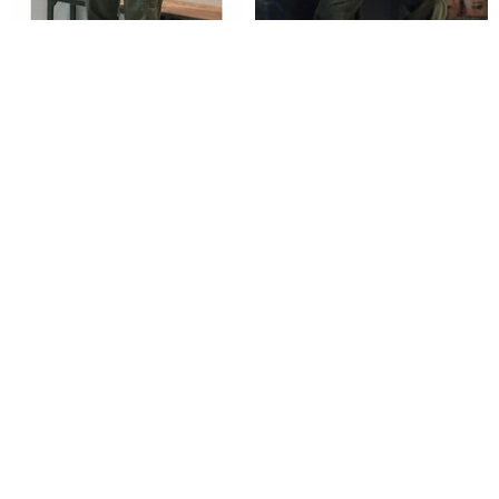
NON STOCK軍綠工裝褲 休閒 防
浮力森林 復古燈芯絨直筒休閒長
刮布 越戰公發Jungle Fatigue
褲
Pants
SUN CITY
NAMSAN 南山草木染
HK$ 592.1
HK$ 837.2
免運