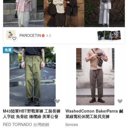
5
+
PAROCETIN
4.5
免運
M43陸軍HBT野戰軍褲 工裝長褲
WashedCotton BakerPants 鹹
人字紋 魚骨紋 橄欖綠 美軍公發
菜綠寬松休閒工裝貝克褲
RED TORNADO 台灣經銷
iionces