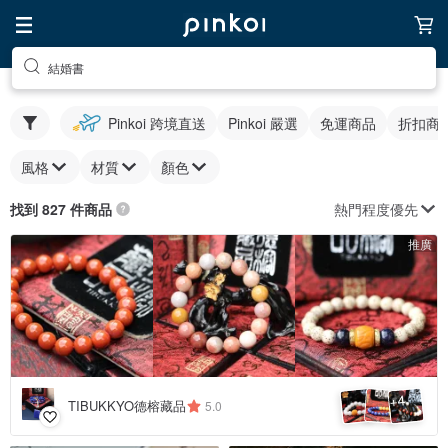
結婚書
Pinkoi 跨境直送
Pinkoi 嚴選
免運商品
折扣商
風格
材質
顏色
熱門程度優先
找到 827 件商品
推廣
4
+
TIBUKKYO德榕藏品
5.0