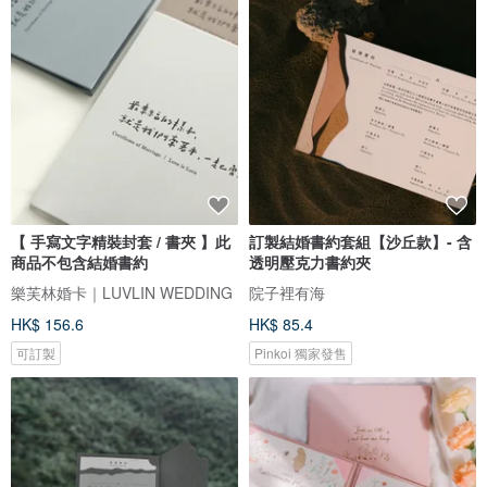
【 手寫文字精裝封套 / 書夾 】此
訂製結婚書約套組【沙丘款】- 含
商品不包含結婚書約
透明壓克力書約夾
樂芙林婚卡｜LUVLIN WEDDING
院子裡有海
HK$ 156.6
HK$ 85.4
可訂製
Pinkoi 獨家發售