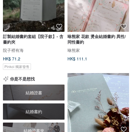
訂製結婚書約套組【院子款】- 含
咻熊家 花款 燙金結婚書約 異性/
書約夾
同性書約
院子裡有海
咻熊家
HK$ 71.2
HK$ 111.1
Pinkoi 獨家發售
你是不是想找
結婚證書
結婚書約
結婚證書夾