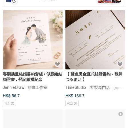
客製插畫結婚書約套組 / 似顏繪結
【 雙色燙金直式結婚書約 - 鶴舞
婚證書 . 登記婚禮紀念
つるまい 】
TimeStudio｜客製專門店｜人生大事事務所
JennieDraw l 插畫工作室
HK$ 56.7
HK$ 136.7
可訂製
可訂製