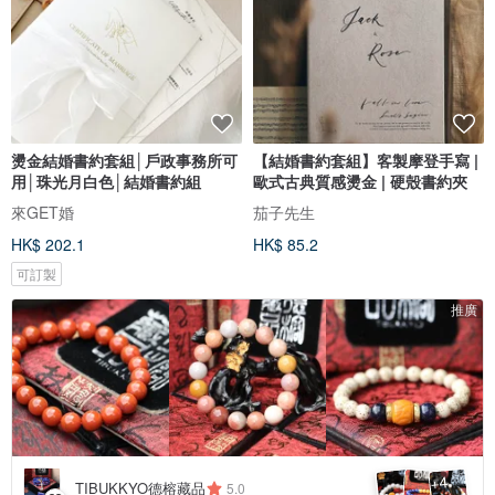
燙金結婚書約套組│戶政事務所可
【結婚書約套組】客製摩登手寫 |
用│珠光月白色│結婚書約組
歐式古典質感燙金 | 硬殼書約夾
來GET婚
茄子先生
HK$ 202.1
HK$ 85.2
可訂製
推廣
4
+
TIBUKKYO德榕藏品
5.0