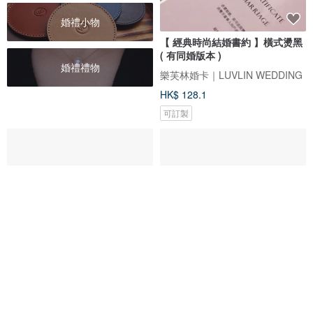
婚禮小物
【 經典時尚結婚書約 】橫式燙黑
( 有同婚版本 )
婚禮禮物
樂芙林婚卡｜LUVLIN WEDDING
HK$ 128.1
可訂製
厚卡燙金結婚書約 - 藤蔓 -旋轉框
sybil-ho 半客製同性結婚書約 綠
(可加購 / 單購相框)
色花卉款 4入