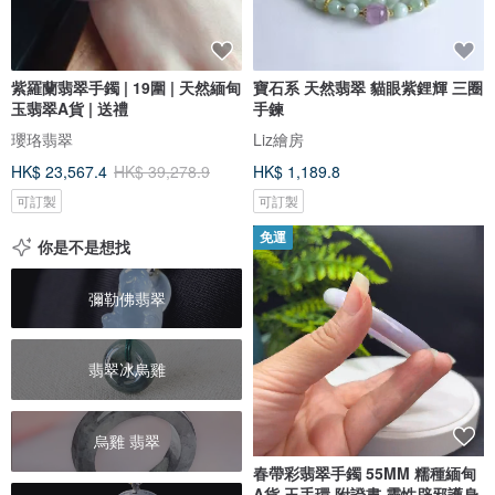
紫羅蘭翡翠手鐲 | 19圍 | 天然緬甸
寶石系 天然翡翠 貓眼紫鋰輝 三圈
玉翡翠A貨 | 送禮
手鍊
瓔珞翡翠
Liz繪房
HK$ 23,567.4
HK$ 39,278.9
HK$ 1,189.8
可訂製
可訂製
免運
你是不是想找
彌勒佛翡翠
翡翠冰烏雞
烏雞 翡翠
春帶彩翡翠手鐲 55MM 糯種緬甸
A貨 玉手環 附證書 靈性辟邪護身