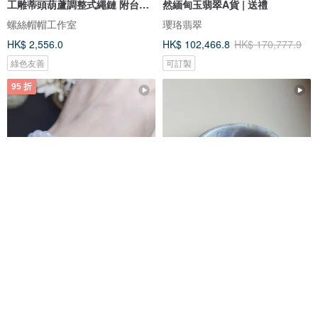
工雕蒂頭葫蘆調整式繩鏈 附台灣
然緬甸玉翡翠A貨 | 送禮
證
螺絲帽帽工作室
瓔珞翡翠
HK$ 2,556.0
HK$ 102,466.8
HK$ 170,777.9
綠色友善
可訂製
95 折
招財•貴人•高貴|妖紫貔貅|緬甸A
天然A貨翡翠手鐲 紫羅蘭正圈平
貨翡翠高冰淡紫珠純銀手串
安鐲 厚妝手鐲 56.3圈口
Luien Jade 路安翡翠
陌上花開
HK$ 5,543.3
HK$ 5,835.0
HK$ 2,704.0
Pinkoi 獨家發售