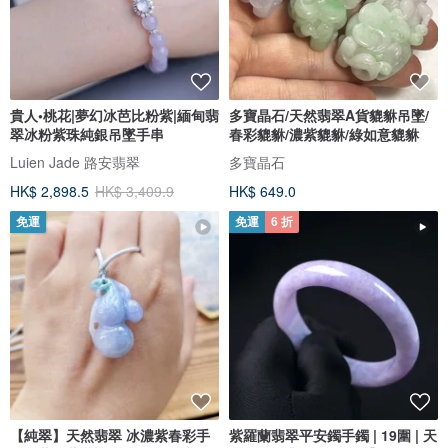
貴人•桃花|夢幻冰芭比粉紫|緬甸翡
多寶晶石/天然翡翠A貨貔貅吊墜/
翠冰粉紫珠純銀吊墜手串
春彩貔貅/濃紫貔貅/綠如意貔貅
Luien Jade 路安翡翠
多寶晶石
HK$ 2,898.5
HK$ 3,409.9
HK$ 649.0
免運
免運
6 折
【純翠】天然翡翠 冰濃紫春彩手
紫羅蘭翡翠平安鐲手鐲 | 19圍 | 天