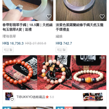
春帶彩翡翠手鐲 | 18.5圍 | 天然緬
淡紫色紫羅蘭細條手鐲天然玉髓
甸玉翡翠A貨 | 送禮
手環禮盒
瓔珞翡翠
繡娘
HK$ 16,736.3
HK$ 27,893.8
HK$ 742.7
可訂製
可訂製
推廣
4
+
TIBUKKYO德榕藏品
5.0