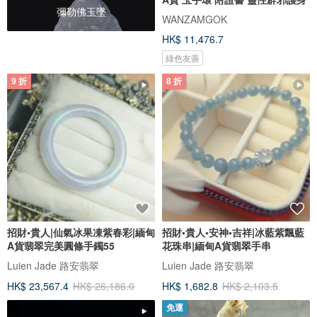
彌勒佛玉墜
WANZAMGOK
HK$ 11,476.7
綠色友善
9 折
8 折
招財•貴人|仙氣冰果凍紫春彩|緬甸
招財•貴人•安神•吉祥|冰藍紫飄藍
A貨翡翠完美圓條手鐲55
花珠串|緬甸A貨翡翠手串
Luien Jade 路安翡翠
Luien Jade 路安翡翠
HK$ 23,567.4
HK$ 26,186.0
HK$ 1,682.8
HK$ 2,103.5
免運