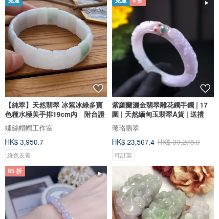
免運
免運
6 折
【純翠】天然翡翠 冰紫冰綠多寶
紫羅蘭灑金翡翠雕花鐲手鐲 | 17
色種水極美手排19cm內 附台證
圍 | 天然緬甸玉翡翠A貨 | 送禮
螺絲帽帽工作室
瓔珞翡翠
HK$ 3,950.7
HK$ 23,567.4
HK$ 39,278.9
綠色友善
可訂製
85 折