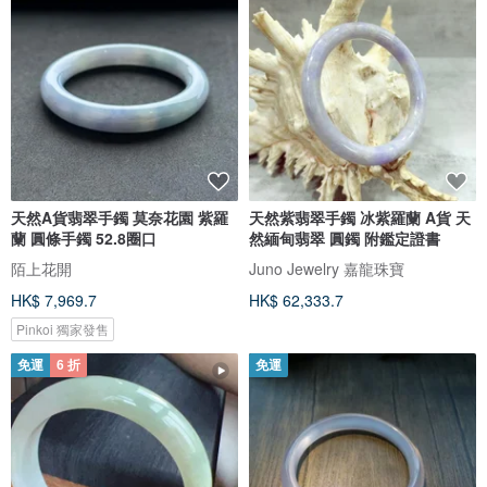
天然A貨翡翠手鐲 莫奈花園 紫羅
天然紫翡翠手鐲 冰紫羅蘭 A貨 天
蘭 圓條手鐲 52.8圈口
然緬甸翡翠 圓鐲 附鑑定證書
陌上花開
Juno Jewelry 嘉龍珠寶
HK$ 7,969.7
HK$ 62,333.7
Pinkoi 獨家發售
免運
6 折
免運