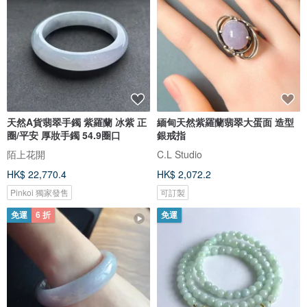
天然A貨翡翠手鐲 紫羅蘭 冰紫 正
緬甸天然紫羅蘭翡翠大蛋面 造型
圈/平安 厚妝手鐲 54.9圈口
銀戒指
陌上花開
C.L Studio
HK$ 22,770.4
HK$ 2,072.2
Pinkoi 獨家發售
可訂製
免運
6 折
免運