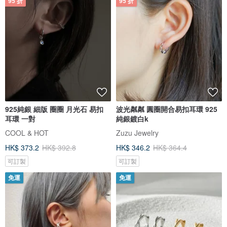
95 折
95 折
925純銀 細版 圈圈 月光石 易扣
波光粼粼 圓圈開合易扣耳環 925
耳環 一對
純銀鍍白k
COOL & HOT
Zuzu Jewelry
HK$ 373.2
HK$ 392.8
HK$ 346.2
HK$ 364.4
可訂製
可訂製
免運
免運