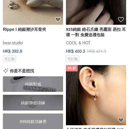
Rippe I 純銀潮汐耳骨夾
925純銀 鋯石爪鑲 亮霧面 易扣 耳
環 一對 免費送禮包裝
bear.studio
COOL & HOT
HK$ 392.8
HK$ 400.3
HK$ 421.3
可訂製
可訂製
95 折
你是不是想找
純銀對戒
純銀情侶項鍊
999純銀項鍊男