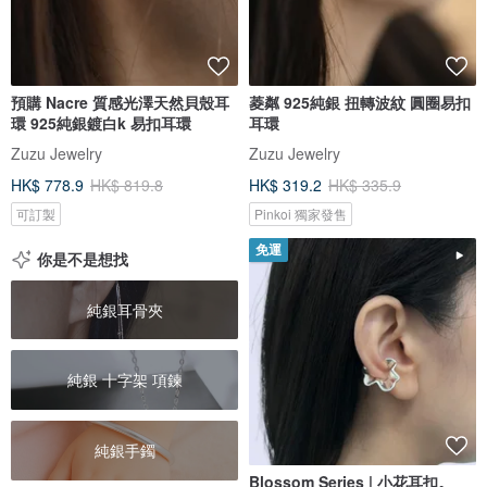
預購 Nacre 質感光澤天然貝殼耳
菱粼 925純銀 扭轉波紋 圓圈易扣
環 925純銀鍍白k 易扣耳環
耳環
Zuzu Jewelry
Zuzu Jewelry
HK$ 778.9
HK$ 819.8
HK$ 319.2
HK$ 335.9
可訂製
Pinkoi 獨家發售
免運
你是不是想找
純銀耳骨夾
純銀 十字架 項鍊
純銀手鐲
Blossom Series | 小花耳扣。