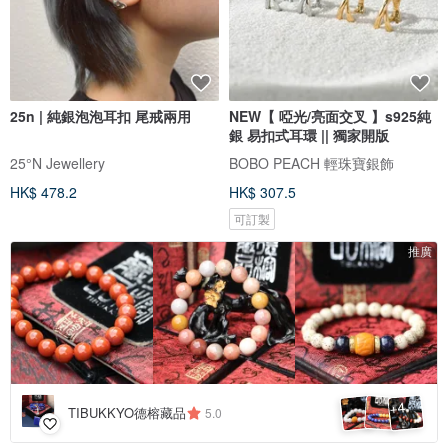
25n | 純銀泡泡耳扣 尾戒兩用
NEW【 啞光/亮面交叉 】s925純
銀 易扣式耳環 || 獨家開版
25°N Jewellery
BOBO PEACH 輕珠寶銀飾
HK$ 478.2
HK$ 307.5
可訂製
推廣
4
+
TIBUKKYO德榕藏品
5.0