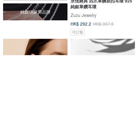
永恆經典 四爪單鑽易扣耳環 925
純銀單鑽耳環
純銀項鍊男品牌
Zuzu Jewelry
HK$ 292.2
HK$ 307.5
可訂製
幸運四葉草耳環 925銀 14K金 抗
│簡約│DD 輕耳飾 • 純銀耳環
過敏 可戴洗澡 不掉色
𝐙 𝐈 𝐋 𝐔 𝐍 • 日苒手作 • 日式輕珠寶
Studdedheartz
HK$ 320.0
HK$ 250.5