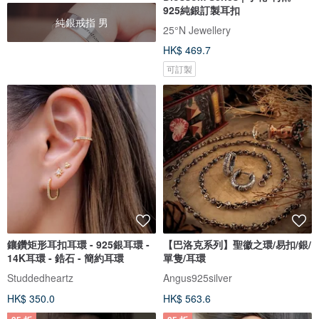
925純銀訂製耳扣
純銀戒指 男
25°N Jewellery
HK$ 469.7
可訂製
鑲鑽矩形耳扣耳環 - 925銀耳環 -
【巴洛克系列】聖徽之環/易扣/銀/
14K耳環 - 鋯石 - 簡約耳環
單隻/耳環
Studdedheartz
Angus925silver
HK$ 350.0
HK$ 563.6