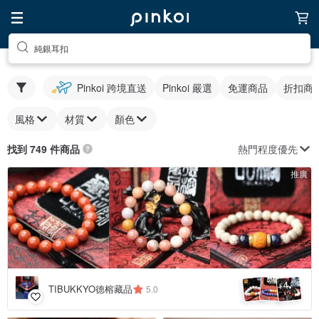
純銀耳扣
Pinkoi 跨境直送
Pinkoi 嚴選
免運商品
折扣商
風格
材質
顏色
熱門程度優先
找到 749 件商品
推廣
4
+
TIBUKKYO德榕藏品
5.0