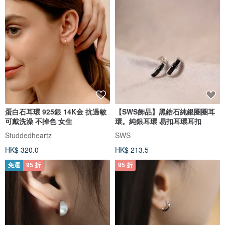
蛋白石耳環 925銀 14K金 抗過敏
【SWS飾品】黑鋯石純銀圈圈耳
可戴洗澡 不掉色 女生
環。純銀耳環 易扣耳環耳扣
Studdedheartz
SWS
HK$ 320.0
HK$ 213.5
免運
95 折
95 折