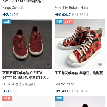
KW11201714 ** 附送贈品 **
Kings Collection
波波娜拉 Bubble Nara
HK$ 219.0
HK$ 606.7
HK$ 689.4
免運
免運
63 折
西班牙國民帆布鞋 CIENTA
手工印花帆布鞋-罌粟紅、泡泡藍
86777 82 酒紅色 洗舊布料 大人
CIENTA 西班牙帆布鞋
Sharon Yang
HK$ 626.2
HK$ 409.0
HK$ 640.5
88 折
免運