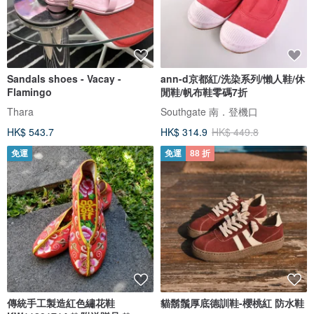
Sandals shoes - Vacay -
ann-d京都紅/洗染系列/懶人鞋/休
Flamingo
閒鞋/帆布鞋零碼7折
Thara
Southgate 南．登機口
HK$ 543.7
HK$ 314.9
HK$ 449.8
免運
免運
88 折
傳統手工製造紅色繡花鞋
貓鬍鬚厚底德訓鞋-櫻桃紅 防水鞋