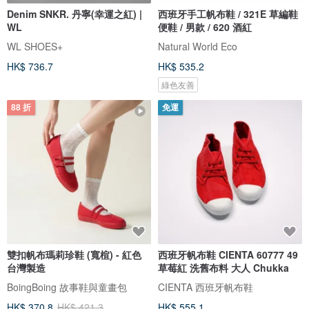
Denim SNKR. 丹寧(幸運之紅) |
西班牙手工帆布鞋 / 321E 草編鞋
WL
便鞋 / 男款 / 620 酒紅
WL SHOES+
Natural World Eco
HK$ 736.7
HK$ 535.2
綠色友善
88 折
免運
雙扣帆布瑪莉珍鞋 (寬楦) - 紅色
西班牙帆布鞋 CIENTA 60777 49
台灣製造
草莓紅 洗舊布料 大人 Chukka
BoingBoing 故事鞋與童畫包
CIENTA 西班牙帆布鞋
HK$ 370.8
HK$ 421.3
HK$ 555.1