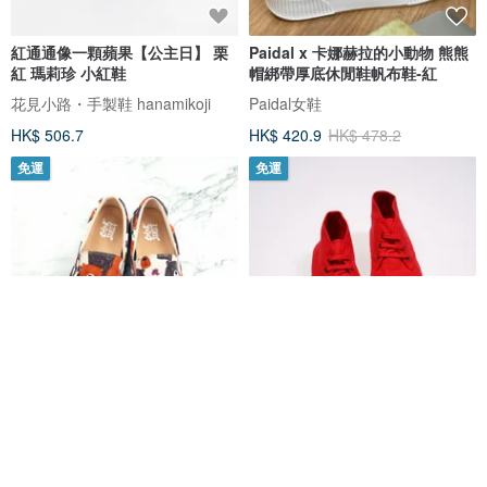
紅通通像一顆蘋果【公主日】 栗
Paidal x 卡娜赫拉的小動物 熊熊
紅 瑪莉珍 小紅鞋
帽綁帶厚底休閒鞋帆布鞋-紅
花見小路・手製鞋 hanamikoji
Paidal女鞋
HK$ 506.7
HK$ 420.9
HK$ 478.2
免運
免運
經典系列-熊熊軟糖-棕
西班牙帆布鞋 CIENTA 60997 02
紅色 經典布料 大人 Chukka
Color Sweet
CIENTA 西班牙帆布鞋
HK$ 563.6
HK$ 555.1