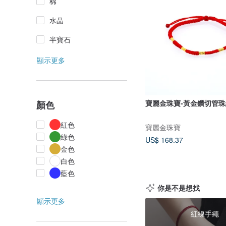
棉
水晶
半寶石
顯示更多
寶麗金珠寶-黃金鑽切管
顏色
紅色
寶麗金珠寶
綠色
US$ 168.37
金色
白色
藍色
你是不是想找
顯示更多
紅線手繩