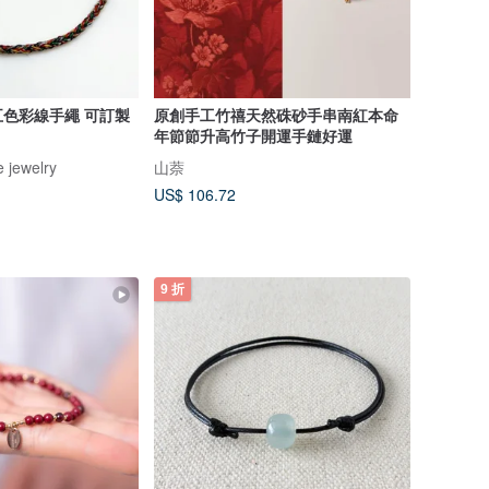
色彩線手繩 可訂製
原創手工竹禧天然硃砂手串南紅本命
年節節升高竹子開運手鏈好運
 jewelry
山萘
US$ 106.72
9 折