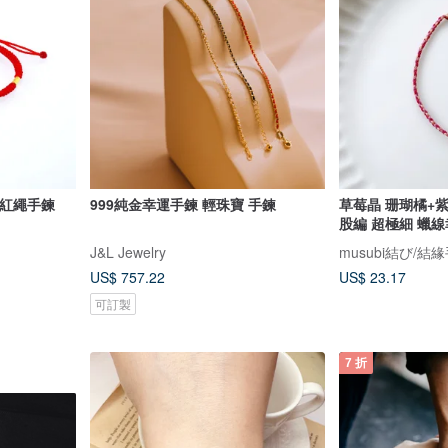
珠紅繩手鍊
999純金幸運手鍊 輕珠寶 手鍊
草莓晶 珊瑚橘+紫
股編 超極細 蠟
J&L Jewelry
US$ 757.22
US$ 23.17
可訂製
7 折