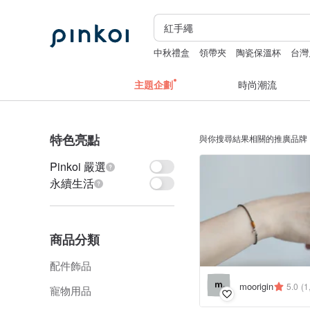
中秋禮盒
領帶夾
陶瓷保溫杯
台灣
2027手帳
主題企劃
時尚潮流
特色亮點
與你搜尋結果相關的推廣品牌
Pinkoi 嚴選
永續生活
商品分類
配件飾品
moorigin
5.0
(1
寵物用品