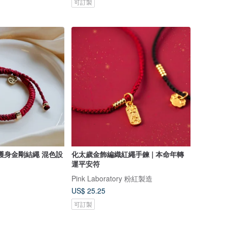
可訂製
L 護身金剛結繩 混色設
化太歲金飾編織紅繩手鍊 | 本命年轉
運平安符
Pink Laboratory 粉紅製造
US$ 25.25
可訂製