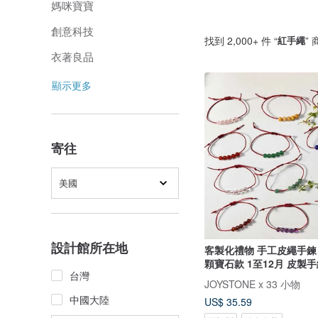
媽咪寶寶
創意科技
找到 2,000+ 件 “
紅手繩
”
衣著良品
顯示更多
寄往
美國
設計館所在地
客製化禮物 手工皮繩手鍊
顆寶石款 1至12月 皮製
台灣
JOYSTONE x 33 小物
中國大陸
US$ 35.59