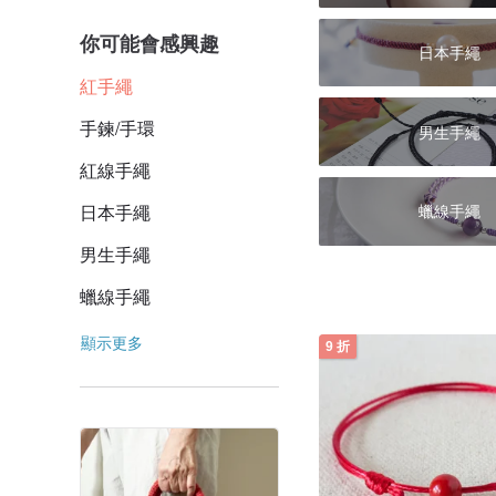
你可能會感興趣
日本手繩
紅手繩
手鍊/手環
男生手繩
紅線手繩
日本手繩
蠟線手繩
男生手繩
蠟線手繩
顯示更多
9 折