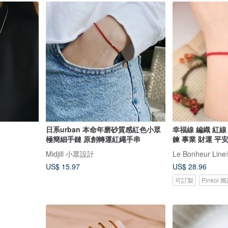
日系urban 本命年磨砂質感紅色小眾
幸福線 編織 紅線
極簡細手鏈 原創轉運紅繩手串
鍊 事業 財運 平
Midjill 小眾設計
Le Bonheur Li
US$ 15.97
US$ 28.96
可訂製
Pinkoi