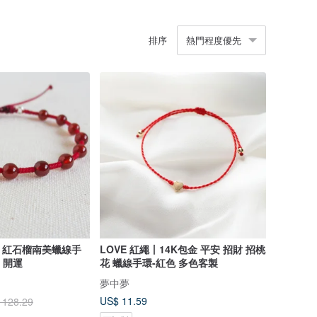
排序
熱門程度優先
】紅石榴南美蠟線手
LOVE 紅繩丨14K包金 平安 招財 招桃
、開運
花 蠟線手環-紅色 多色客製
】
夢中夢
US$ 11.59
 128.29