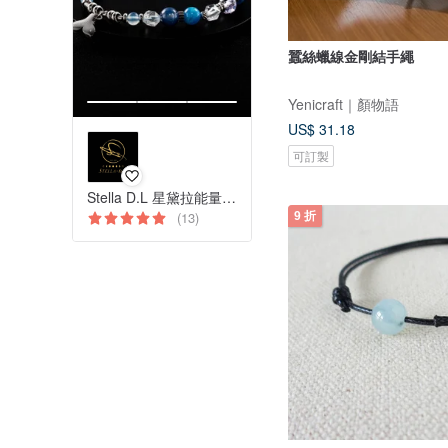
蠶絲蠟線金剛結手繩
Yenicraft｜顏物語
US$ 31.18
可訂製
Stella D.L 星黛拉能量水晶
(13)
9 折