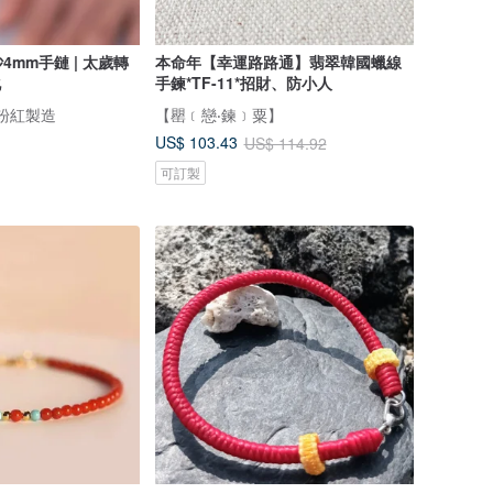
mm手鏈 | 太歲轉
本命年【幸運路路通】翡翠韓國蠟線
化
手鍊*TF-11*招財、防小人
ry 粉紅製造
【罌﹝戀‧鍊﹞粟】
US$ 103.43
US$ 114.92
可訂製