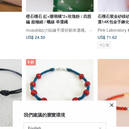
橙石榴石 紅+珊瑚橘*2+玫瑰粉 / 四股
石榴石紫金砂硃砂4
編 超極細 / 蠟線 幸運繩
運14K包金手鍊
musubi結び/結緣手環祈願幸運繩。接單製作，下訂前請先詳閱賣場公告欄
Pink Laborato
US$ 24.50
US$ 71.62
可訂製
9 折
我們建議的瀏覽環境