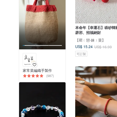
本命年【幸運石】硃砂韓國
辟邪、招福納財
【罌﹝戀‧鍊﹞粟】
US$ 15.24
US$ 16.93
可訂製
家常菜編織手製作
(987)