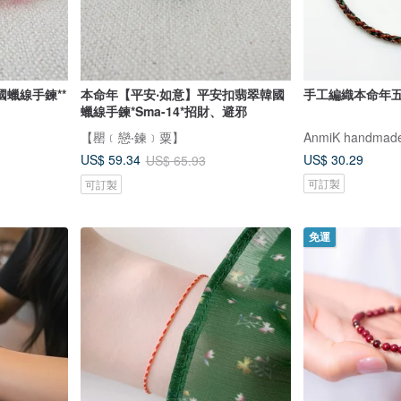
蠟線手鍊**
本命年【平安‧如意】平安扣翡翠韓國
手工編織本命年五
蠟線手鍊*Sma-14*招財、避邪
【罌﹝戀‧鍊﹞粟】
AnmiK handmade
US$ 30.29
US$ 59.34
US$ 65.93
可訂製
可訂製
免運