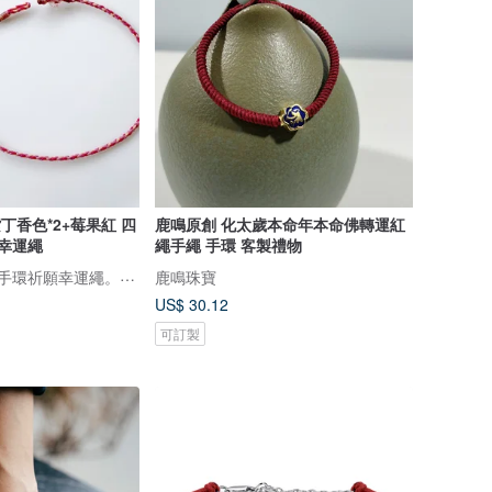
丁香色*2+莓果紅 四
鹿鳴原創 化太歲本命年本命佛轉運紅
線幸運繩
繩手繩 手環 客製禮物
musubi結び/結緣手環祈願幸運繩。接單製作，下訂前請先詳閱賣場公告欄
鹿鳴珠寶
US$ 30.12
可訂製