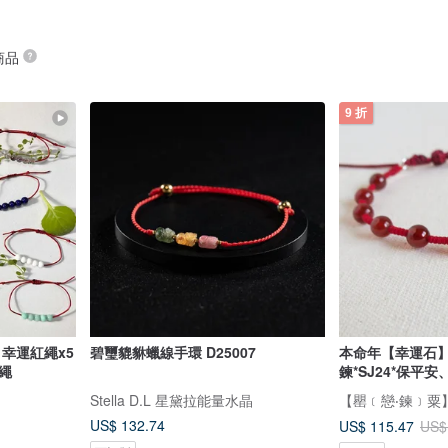
 商品
9 折
 幸運紅繩x5
碧璽貔貅蠟線手環 D25007
本命年【幸運石
手繩
鍊*SJ24*保平安
Stella D.L 星黛拉能量水晶
【罌﹝戀‧鍊﹞粟
US$ 132.74
US$ 115.47
US$