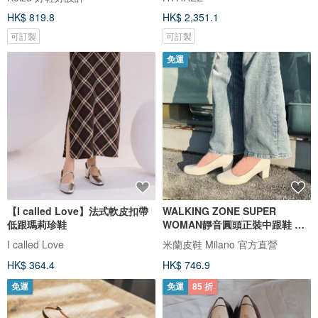
HK$ 819.8
HK$ 2,351.1
可訂製
可訂製
免運
【I called Love】法式軟皮扣帶
WALKING ZONE SUPER
低跟瑪莉珍鞋
WOMAN靜音圓頭正裝中跟鞋 女
鞋-漆皮白
I called Love
米蘭皮鞋 Milano 官方直營
HK$ 364.4
HK$ 746.9
免運
免運
85 折