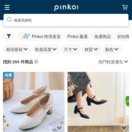
粗跟高跟鞋
Pinkoi 跨境直送
Pinkoi 嚴選
免運商品
折扣商
楦頭形狀
鞋底高度
尺寸
材質
顏色
熱門程度優先
找到 293 件商品
免運