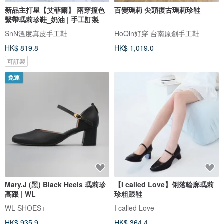
新品主打星【艾菲爾】 兩穿撞色
百變瑪莉 尖頭復古瑪莉珍鞋
繫帶瑪莉珍鞋_奶油 | 手工訂製
SnN溫度真皮手工鞋
HoQin好穿 台南原創手工鞋
HK$ 819.8
HK$ 1,019.0
可訂製
免運
Mary.J (黑) Black Heels 瑪莉珍
【I called Love】俐落輪廓瑪莉
高跟 | WL
珍粗跟鞋
WL SHOES+
I called Love
HK$ 935.9
HK$ 364.4