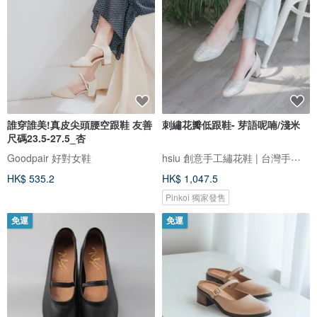
誰穿誰美!真皮尖頭腰空跟鞋 友善
刺繡花瓣低跟鞋- 芽語呢喃/淺米
尺碼23.5-27.5_杏
hsiu 創意手工繡花鞋 | 台灣手工鞋
Goodpair 好對女鞋
HK$ 535.2
HK$ 1,047.5
Pinkoi 獨家發售
免運
免運