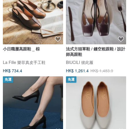
小日職履高跟鞋 _ 棕
法式方頭單鞋 / 鏤空粗跟鞋 / 設計
師高跟鞋
La Fille 樂菲真皮手工鞋
BIUCILI 彼此履
HK$ 734.4
HK$ 1,261.4
HK$ 1,483.9
免運
免運