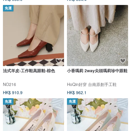
免運
法式羊皮-工作鞋高跟鞋-棕色
小香瑪莉 2way尖頭瑪莉珍中跟鞋
NO216
HoQin好穿 台南原創手工鞋
HK$ 910.9
HK$ 962.1
免運
免運