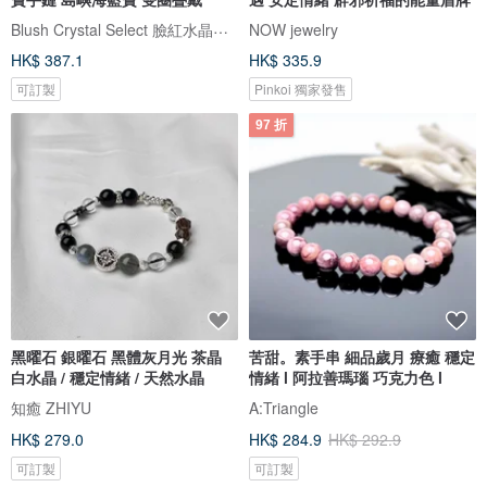
Blush Crystal Select 臉紅水晶飾品選物店
NOW jewelry
HK$ 387.1
HK$ 335.9
可訂製
Pinkoi 獨家發售
97 折
黑曜石 銀曜石 黑體灰月光 茶晶
苦甜。素手串 細品歲月 療癒 穩定
白水晶 / 穩定情緒 / 天然水晶
情緒 l 阿拉善瑪瑙 巧克力色 l
知癒 ZHIYU
A:Triangle
HK$ 279.0
HK$ 284.9
HK$ 292.9
可訂製
可訂製