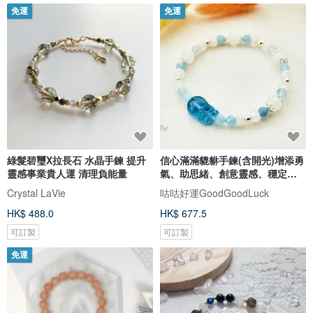
免運
免運
綠髮碧璽X拉長石 水晶手鍊 提升
信心滿滿貔貅手鍊(含開光)增添勇
靈感事業貴人運 清理負能量
氣、助思緒、創意靈感、穩定情
緒
Crystal LaVie
咕咕好運GoodGoodLuck
HK$ 488.0
HK$ 677.5
可訂製
可訂製
免運