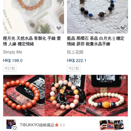
橙月光 天然水晶 客製化 手鏈 愛
藍晶 黑曜石 茶晶 白月光 || 穩定
情 人緣 穩定情緒
情緒 辟邪 能量水晶手鍊
Simply Me
陌上花開
HK$ 198.0
HK$ 222.1
可訂製
可訂製
推廣
4
+
TIBUKKYO德榕藏品
5.0