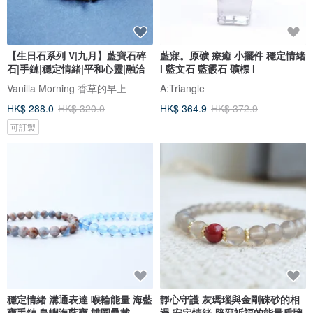
【生日石系列 V|九月】藍寶石碎
藍寐。原礦 療癒 小擺件 穩定情緒
石|手鏈|穩定情緒|平和心靈|融洽
l 藍文石 藍霰石 礦標 l
Vanilla Morning 香草的早上
A:Triangle
HK$ 288.0
HK$ 320.0
HK$ 364.9
HK$ 372.9
可訂製
穩定情緒 溝通表達 喉輪能量 海藍
靜心守護 灰瑪瑙與金剛硃砂的相
寶手鏈 島嶼海藍寶 雙圈疊戴
遇 安定情緒 辟邪祈福的能量盾牌