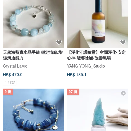
天然海藍寶水晶手鏈 穩定情緒/增
【淨化守護噴霧】空間淨化•安定
強溝通能力
心神•避邪除穢•改善氣場
Crystal LaVie
YANG YONG_Studio
HK$ 470.0
HK$ 185.1
可訂製
9 折
97 折