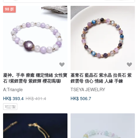
98 折
凝神。手串 療癒 穩定情緒 女性寶
堇青石 藍晶石 紫水晶 拉長石 紫
石 l紫鋰雲母 紫鋰輝 櫻花瑪瑙l
鋰雲母 信心 情緒 人緣 手鍊
A:Triangle
TSEYA JEWELRY
HK$ 393.4
HK$ 401.4
HK$ 506.7
可訂製