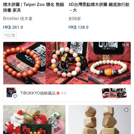
積木拼圖 | Taipei Zoo 聯名 熊貓
3D台灣景點積木拼圖 鐵道旅行款
掛畫 家具
－大
BrickNet 積木畫
創翊家
HK$ 261.9
HK$ 138.9
可訂製
推廣
4
+
TIBUKKYO德榕藏品
5.0