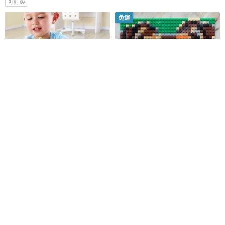
可訂製
免運
【週歲禮物】德國Hape 數字與農
牧羊犬積木馬賽克拼圖
場動物立體拼圖
德國Hape
brickaproject
HK$ 153.5
HK$ 180.0
9 折