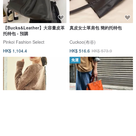
【Bucks&Leather】大容量皮革
真皮女士單肩包 簡約托特包
托特包 - 預購
Pinkoi Fashion Select
Cuckoo(布谷)
HK$ 1,104.4
HK$ 516.6
HK$ 573.9
免運
Mini honey (黑色) : 迷你托特包,
可斜背托特包/手提包 Color:焦糖
斜背包, 牛皮, 黑色
植鞣牛革製