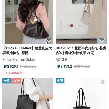
【Bucks&Leather】輕量真皮大
Dualé Tote 雙面牛皮托特包/燕麥
容量托特包 -預購
杏X橄欖綠(加贈皮革內袋)
Pinkoi Fashion Select
ADOLE
HK$ 826.6
HK$ 939.3
HK$ 853.2
HK$ 947.9
6 人正準備購買
免運
88 折
免運