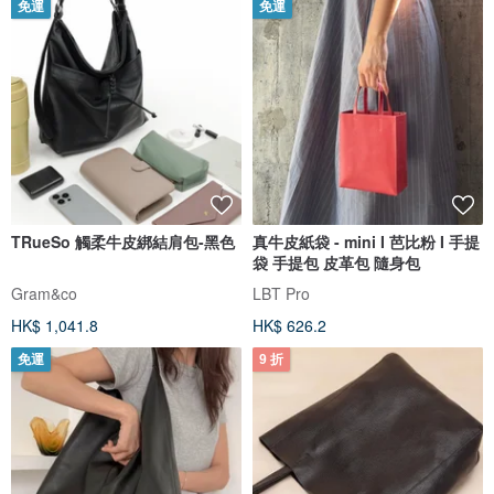
免運
免運
TRueSo 觸柔牛皮綁結肩包-黑色
真牛皮紙袋 - mini I 芭比粉 I 手提
袋 手提包 皮革包 隨身包
Gram&co
LBT Pro
HK$ 1,041.8
HK$ 626.2
免運
9 折