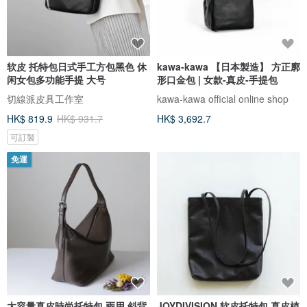
软皮 托特包日式手工方包黑色 休
kawa-kawa 【日本製造】 方正廓
闲女包多功能手提 大号
形口金包 | 女款-真皮-手提包
切線派皮具工作室
kawa-kawa official online shop
HK$ 819.9
HK$ 931.7
HK$ 3,692.7
可訂製
免運
大容量真皮時尚托特包 兩用 斜背
JOYDIVISION 软皮托特包 真皮植