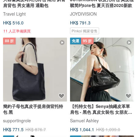
肩背包 男女適用 通勤包
鞣简约tote包 夏天百搭2020新款
Travel Light
JOYDIVISION
HK$ 516.0
HK$ 791.3
11 人正準備購買
Pinkoi 獨家發售
88 折
免運
95 折
簡約子母包真皮手提肩側背托特
【托特女包】Senya抽繩皮革單
包 黑
肩包 - 黑色 真皮女裝包 女朋友禮
物
supportingrole
Samuel Ashley
HK$ 771.5
HK$ 876.7
HK$ 1,044.1
HK$ 1,099.0