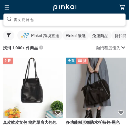
真皮 托 特 包
Pinkoi 跨境直送
Pinkoi 嚴選
免運商品
折扣商
熱門程度優先
找到 1,000+ 件商品
9 折
免運
88 折
真皮軟皮女包 簡約單肩大包包
多功能梯形微防水托特包-黑色