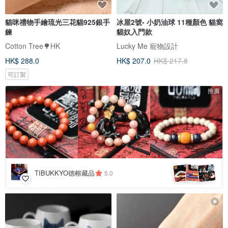
貓咪禮物手繪琉光三花貓925銀手
冰屋2號- 小奶油球 11種顏色 貓窩
鍊
貓奴入門款
Cotton Tree🌳HK
Lucky Me 寵物設計
HK$ 288.0
HK$ 207.0
HK$ 217.8
可訂製
推廣
4
+
TIBUKKYO德榕藏品
5.0