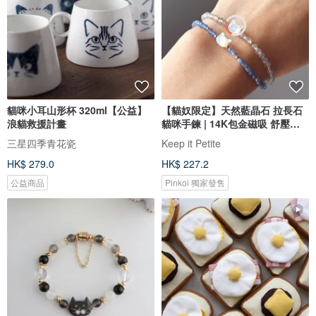
貓咪小耳山形杯 320ml【公益】
【貓奴限定】天然藍晶石 拉長石
浪貓救援計畫
貓咪手鍊 | 14K包金磁吸 舒壓靈
感
三星四季青花瓷
Keep it Petite
HK$ 279.0
HK$ 227.2
公益商品
Pinkoi 獨家發售