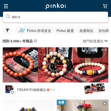
猫好き
Pinkoi 跨境直送
Pinkoi 嚴選
免運商品
折扣商
熱門程度優先
找到 5,000+ 件商品
推廣
4
+
TIBUKKYO德榕藏品
5.0
免運