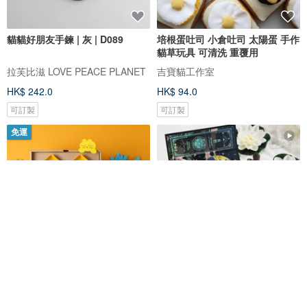
貓貓好朋友手鍊 | 灰 | D089
培根蛋吐司 小倉吐司 太陽蛋 手作
貓草玩具 可清洗 重覆用
拉芙比滋 LOVE PEACE PLANET
吉寶貓工作室
HK$ 242.0
HK$ 94.0
可訂製
可訂製
免運
【公益計畫 x 有愛的日子】愛貓
Myohan 貓咪塔羅牌 80 張牌（韓
狗的我們 雙碗醬油碟禮盒組
國原版）