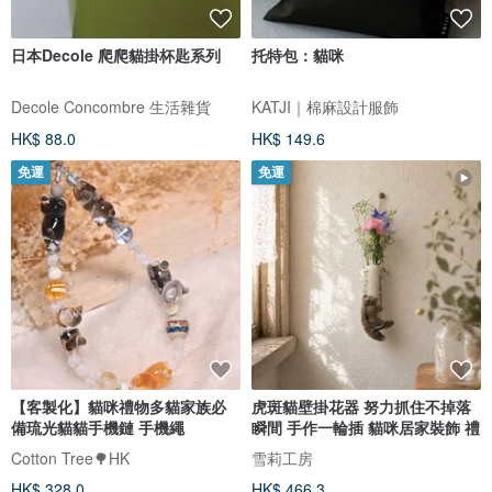
日本Decole 爬爬貓掛杯匙系列
托特包：貓咪
Decole Concombre 生活雜貨
KATJI｜棉麻設計服飾
HK$ 88.0
HK$ 149.6
免運
免運
【客製化】貓咪禮物多貓家族必
虎斑貓壁掛花器 努力抓住不掉落
備琉光貓貓手機鏈 手機繩
瞬間 手作一輪插 貓咪居家裝飾 禮
Cotton Tree🌳HK
雪莉工房
HK$ 328.0
HK$ 466.3