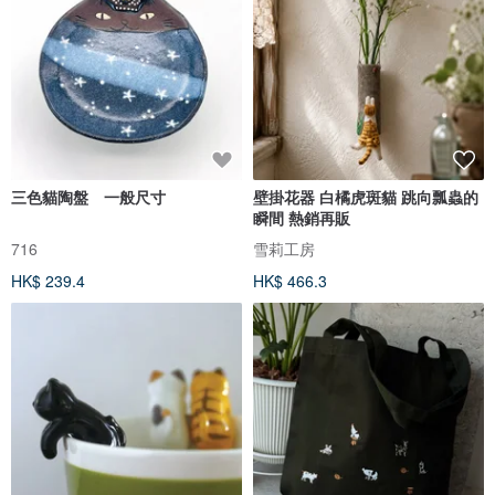
三色貓陶盤 一般尺寸
壁掛花器 白橘虎斑貓 跳向瓢蟲的
瞬間 熱銷再販
716
雪莉工房
HK$ 239.4
HK$ 466.3