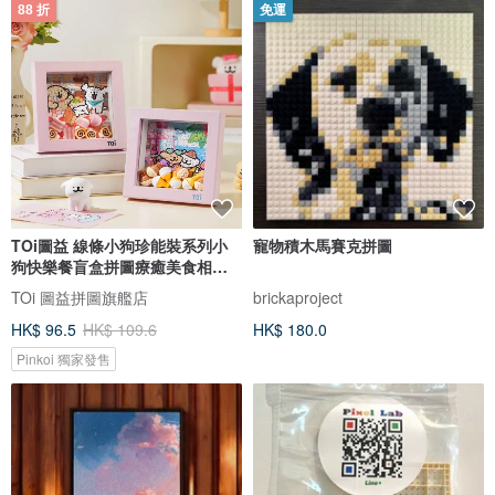
88 折
免運
TOi圖益 線條小狗珍能裝系列小
寵物積木馬賽克拼圖
狗快樂餐盲盒拼圖療癒美食相框
禮物
TOi 圖益拼圖旗艦店
brickaproject
HK$ 96.5
HK$ 109.6
HK$ 180.0
Pinkoi 獨家發售