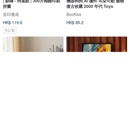
| 缺磚 - 柯基款 | 300片精緻印刷
機器狗狗 AI 擺件 耳朵可動 寵物
拼圖
復古收藏 2000 年代 Toys
原印臺南
BooKiss
HK$ 119.6
HK$ 85.2
可訂製
客製化 彩色 拼圖 實木 生日 情人
汪星人-柴沒玩夠【壁虎拼圖】
節 寵物 紀念 父親節 母親節 贈
竹米生活小舖/JHUMI-DESIGN
良繪製所 頂級木拼圖
HK$ 142.1
HK$ 364.4