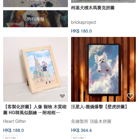
柯基犬積木馬賽克拼圖
狗狗海報
brickaproject
HK$ 180.0
【客製化拼圖】人像 寵物 木質砌
汪星人-撒嬌爆擊【壁虎拼圖】
圖 HG韓風似顏繪 ⋯附相框⋯
Heart Gifter
良繪製所 頂級木拼圖
HK$ 188.0
HK$ 364.4
可訂製
可訂製