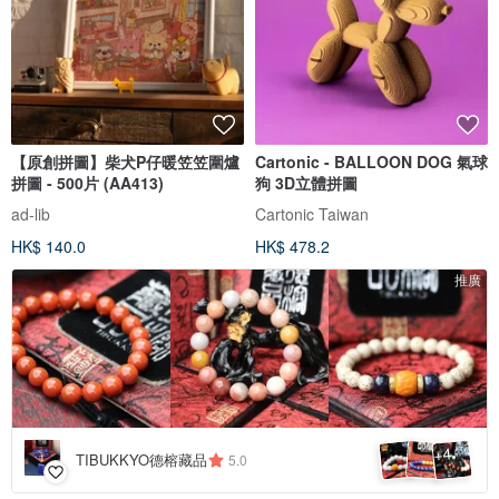
【原創拼圖】柴犬P仔暖笠笠圍爐
Cartonic - BALLOON DOG 氣球
拼圖 - 500片 (AA413)
狗 3D立體拼圖
ad-lib
Cartonic Taiwan
HK$ 140.0
HK$ 478.2
推廣
4
+
TIBUKKYO德榕藏品
5.0