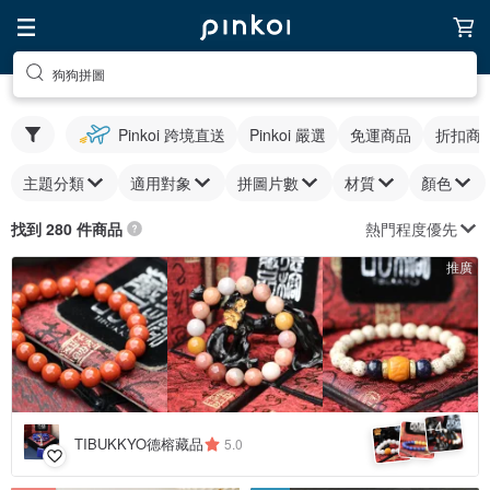
狗狗拼圖
Pinkoi 跨境直送
Pinkoi 嚴選
免運商品
折扣商
主題分類
適用對象
拼圖片數
材質
顏色
熱門程度優先
找到 280 件商品
推廣
4
+
TIBUKKYO德榕藏品
5.0