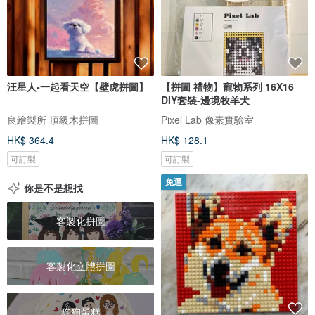
汪星人-一起看天空【壁虎拼圖】
【拼圖 禮物】寵物系列 16X16
DIY套裝-邊境牧羊犬
良繪製所 頂級木拼圖
Pixel Lab 像素實驗室
HK$ 364.4
HK$ 128.1
可訂製
可訂製
免運
你是不是想找
客製化拼圖
客製化立體拼圖
狗狗蛋糕