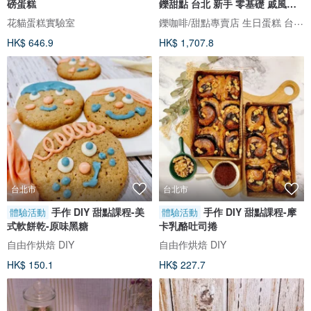
磅蛋糕
鑠甜點 台北 新手 零基礎 戚風蛋
糕
鑠咖啡/甜點專賣店 生日蛋糕 台北 中山/松山 咖啡課程教學 客製化蛋糕
花貓蛋糕實驗室
HK$ 646.9
HK$ 1,707.8
台北市
台北市
手作 DIY 甜點課程-美
手作 DIY 甜點課程-摩
體驗活動
體驗活動
式軟餅乾-原味黑糖
卡乳酪吐司捲
自由作烘焙 DIY
自由作烘焙 DIY
HK$ 150.1
HK$ 227.7