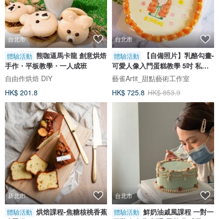
台北市
台北市
熊咖逼馬卡龍 創意烘焙
【自備照片】乳酪勾畫-
體驗活動
體驗活動
手作・平板教學・一人成班
可愛人像入門蛋糕教學 5吋 私人
課程
自由作烘焙 DIY
藝雀Artit_甜點藝術工作室
HK$ 201.8
HK$ 725.8
HK$ 853.9
新北市
台北市
烘焙課程-焦糖核桃香蕉
鮮奶油戚風課程 一對一
體驗活動
體驗活動