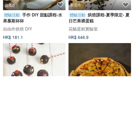
台北市
新北市
手作 DIY 甜點課程-水
烘焙課程-夏季限定- 夏
體驗活動
體驗活動
果慕斯杯杯
日芒果裸蛋糕
自由作烘焙 DIY
花貓蛋糕實驗室
HK$ 181.1
HK$ 646.9
台北市
台北市
棒棒糖蛋糕・手作 DIY
PIZZA 比薩 葷/素・
體驗活動
體驗活動
甜點・平板教學・一人成班
DIY 甜點・烘焙手作・平板教學・
一人成班
自由作烘焙 DIY
自由作烘焙 DIY
HK$ 186.3
HK$ 201.8