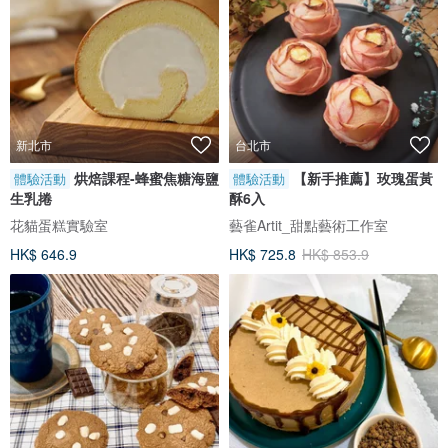
新北市
台北市
烘焙課程-蜂蜜焦糖海鹽
【新手推薦】玫瑰蛋黃
體驗活動
體驗活動
生乳捲
酥6入
花貓蛋糕實驗室
藝雀Artit_甜點藝術工作室
HK$ 646.9
HK$ 725.8
HK$ 853.9