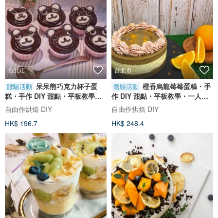
台北市
台北市
呆呆熊巧克力杯子蛋
橙香烏龍莓莓蛋糕・手
體驗活動
體驗活動
糕・手作 DIY 甜點・平板教學・
作 DIY 甜點・平板教學・一人成
一人成班
班
自由作烘焙 DIY
自由作烘焙 DIY
HK$ 196.7
HK$ 248.4