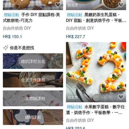
台北市
台北市
手作 DIY 甜點課程-美
黑糖奶茶生乳蛋糕・
體驗活動
體驗活動
式軟餅乾-巧克力
DIY 甜點・創意烘焙手作・平板教
學・一人成班
自由作烘焙 DIY
自由作烘焙 DIY
HK$ 150.1
HK$ 227.7
你是不是想找
縫紉課程台北
台北手作課程
台北市
台北體驗課程
水果數字蛋糕・數字任
體驗活動
選・烘焙手作・平板教學・一人
縫紉課程
成班
自由作烘焙 DIY
HK$ 253.6