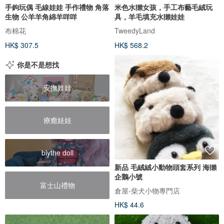
手鉤玩偶 毛線娃娃 手作禮物 角落
米色水獺女孩，手工布藝毛絨玩
生物 公羊羊角綿羊咩咩
具，羊毛填充水獺娃娃
布棉花
TweedyLand
HK$ 307.5
HK$ 568.2
你是不是想找
安撫娃娃
療癒娃娃
blythe doll
新品 毛絨絨小動物頭套系列 海獺
企鵝小號
富士山禮物
倉屋-柴犬小物專門店
HK$ 44.6