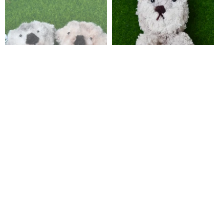
海獺頭吊飾3cm-毛根扭扭棒手作/
親子海獺與珍珠 -毛根扭扭棒手作/
毛料娃娃
娃娃玩偶公仔
珈琲和也cafekazuya
珈琲和也cafekazuya
HK$ 51.3
HK$ 85.4
可訂製