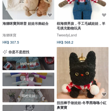
海獺咪寶與咪普 娃娃吊飾組合
棕海狸男孩，手工毛絨娃娃，羊
毛填充動物玩具
海獺咪寶
TweedyLand
HK$ 307.5
HK$ 568.2
你是不是想找
blythe娃娃
布娃娃
鄉村娃娃
扭扭棒手做娃娃-冬季黑嚕嚕小紅
鼻寶寶