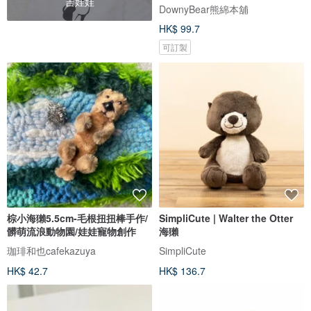
吉娃娃
DownyBear熊綿本舖
HK$ 99.7
可訂製
棕小海獺5.5cm-毛根扭扭棒手作/
SimpliCute | Walter the Otter
髒萌流浪動物園/娃娃寵物創作
海獺
珈琲和也cafekazuya
SimpliCute
HK$ 42.7
HK$ 136.7