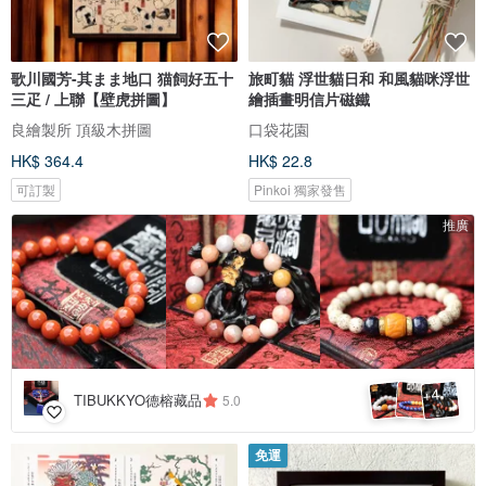
歌川國芳-其まま地口 猫飼好五十
旅町貓 浮世貓日和 和風貓咪浮世
三疋 / 上聯【壁虎拼圖】
繪插畫明信片磁鐵
良繪製所 頂級木拼圖
口袋花園
HK$ 364.4
HK$ 22.8
可訂製
Pinkoi 獨家發售
推廣
4
+
TIBUKKYO德榕藏品
5.0
免運