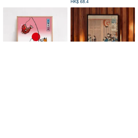
HK$ 68.4
富士山和貓海報浮世繪風格
歌川國芳- 里すずめ寝ぐらの仮宿
/ 上聯【壁虎拼圖】
河童堂
良繪製所 頂級木拼圖
HK$ 54.8
HK$ 364.4
可訂製