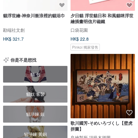
貓浮世繪-神奈川衝浪裡的貓浴巾
夕日貓 浮世貓日和 和風貓咪浮世
繪插畫明信片磁鐵
勘端社文創
口袋花園
HK$ 321.7
HK$ 22.8
Pinkoi 獨家發售
你是不是想找
貓 包
貓奴 客製
貓項鍊 銀
歌川國芳-そめいろづくし【壁虎
拼圖】
貓項鍊 黃銅
良繪製所 頂級木拼圖