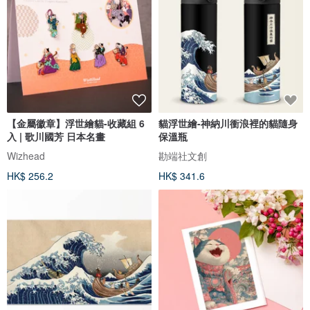
【金屬徽章】浮世繪貓-收藏組 6
貓浮世繪-神納川衝浪裡的貓隨身
入 | 歌川國芳 日本名畫
保溫瓶
Wizhead
勘端社文創
HK$ 256.2
HK$ 341.6