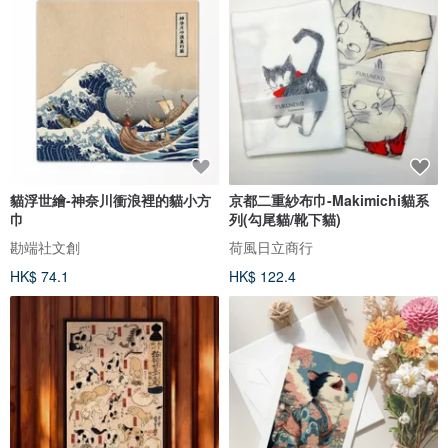
貓浮世繪-神奈川衝浪裡的貓小方
京都二重紗布巾-Makimichi貓系
巾
列(勾尾貓/靴下貓)
勘端社文創
荷風日立商行
HK$ 74.1
HK$ 122.4