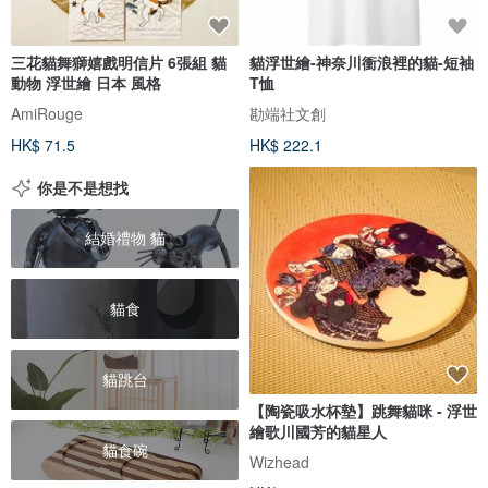
三花貓舞獅嬉戲明信片 6張組 貓
貓浮世繪-神奈川衝浪裡的貓-短袖
動物 浮世繪 日本 風格
T恤
AmiRouge
勘端社文創
HK$ 71.5
HK$ 222.1
你是不是想找
結婚禮物 貓
貓食
貓跳台
【陶瓷吸水杯墊】跳舞貓咪 - 浮世
繪歌川國芳的貓星人
貓食碗
Wizhead