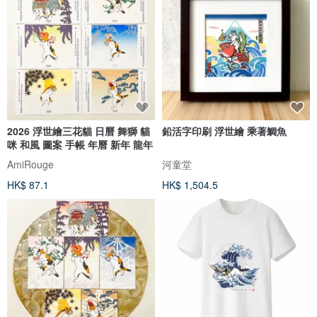
2026 浮世繪三花貓 日曆 舞獅 貓
鉛活字印刷 浮世繪 乘著鯛魚
咪 和風 圖案 手帳 年曆 新年 龍年
AmiRouge
河童堂
HK$ 87.1
HK$ 1,504.5