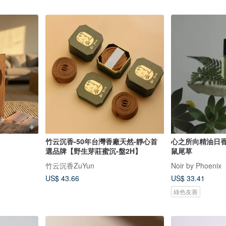
竹云沉香-50年台灣香廠天然-靜心首
心之所向精油日香
選品牌【野生芽莊蜜沉-盤2H】
鼠尾草
竹云沉香ZuYun
Noir by Phoenix
US$ 43.66
US$ 33.41
綠色友善