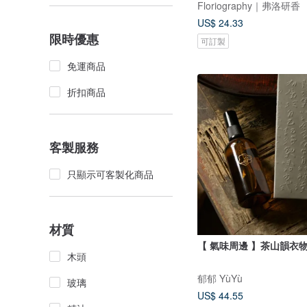
Floriography｜弗洛研香
US$ 24.33
限時優惠
可訂製
免運商品
折扣商品
客製服務
只顯示可客製化商品
材質
【 氣味周邊 】茶山韻衣
木頭
郁郁 YùYù
玻璃
US$ 44.55