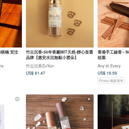
竹云沉香-50年香廠MIT天然-靜心首選
香港手工線香 - No
品牌【惠安水沉無黏小雲朵】
桂葉
ms
竹云沉香ZuYun
Any et Every
US$ 61.47
US$ 19.59
Pinkoi 獨家發售