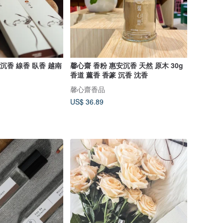
( 沉香 線香 臥香 越南
馨心齋 香粉 惠安沉香 天然 原木 30g
香道 薰香 香篆 沉香 沈香
馨心齋香品
US$ 36.89