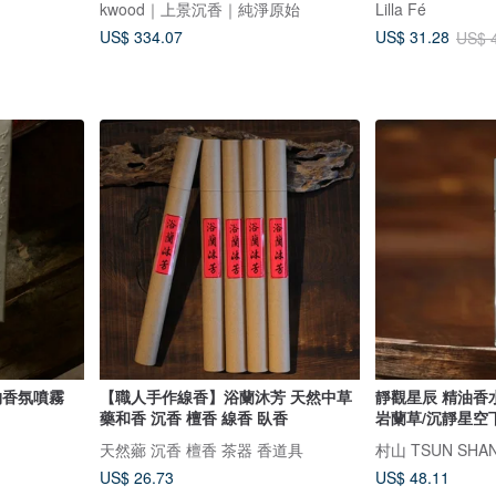
kwood｜上景沉香｜純淨原始
Lilla Fé
US$ 334.07
US$ 31.28
US$ 
物香氛噴霧
【職人手作線香】浴蘭沐芳 天然中草
靜觀星辰 精油香水/
藥和香 沉香 檀香 線香 臥香
岩蘭草/沉靜星空
天然薌 沉香 檀香 茶器 香道具
村山 TSUN SHA
US$ 26.73
US$ 48.11