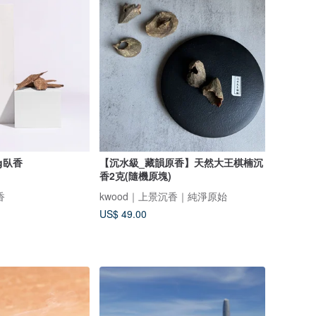
g臥香
【沉水級_藏韻原香】天然大王棋楠沉
香2克(隨機原塊)
香
kwood｜上景沉香｜純淨原始
US$ 49.00