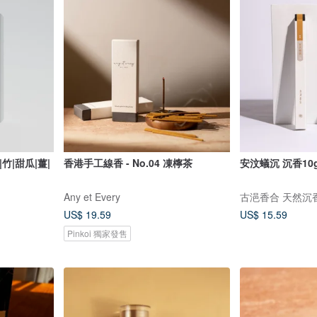
|竹|甜瓜|薑|
香港手工線香 - No.04 凍檸茶
安汶蟻沉 沉香10
Any et Every
古浥香合 天然沉
US$ 19.59
US$ 15.59
Pinkoi 獨家發售