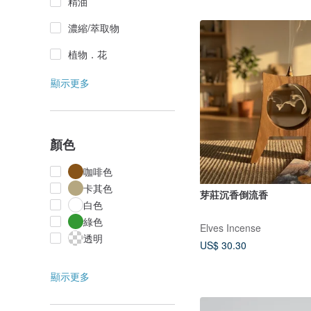
精油
濃縮/萃取物
植物．花
顯示更多
顏色
咖啡色
卡其色
芽莊沉香倒流香
白色
綠色
Elves Incense
透明
US$ 30.30
顯示更多