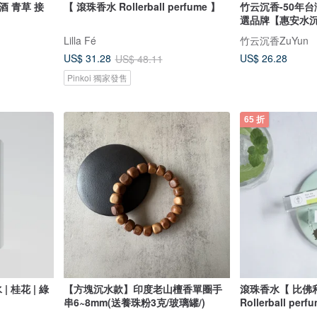
 梅酒 青草 接
【 滾珠香水 Rollerball perfume 】
竹云沉香-50年
選品牌【惠安水沉
Lilla Fé
竹云沉香ZuYun
US$ 26.28
US$ 31.28
US$ 48.11
Pinkoi 獨家發售
65 折
| 桂花 | 綠
【方塊沉水款】印度老山檀香單圈手
滾珠香水【 比佛利 B
串6~8mm(送養珠粉3克/玻璃罐/)
Rollerball perf