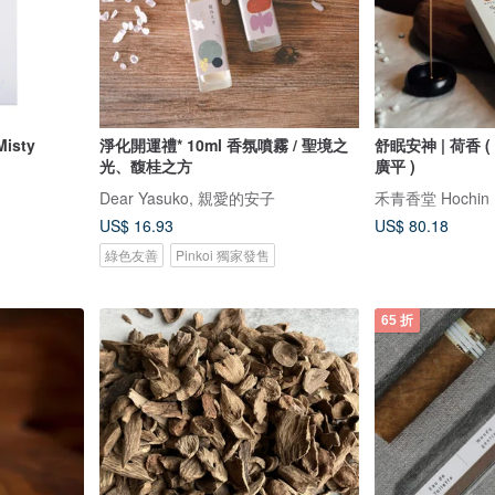
sty
淨化開運禮* 10ml 香氛噴霧 / 聖境之
舒眠安神 | 荷香 
光、馥桂之方
廣平 )
Dear Yasuko, 親愛的安子
禾青香堂 Hochin
US$ 16.93
US$ 80.18
綠色友善
Pinkoi 獨家發售
65 折