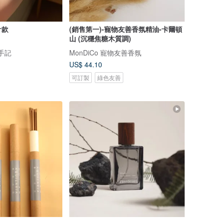
計款
(銷售第一)-寵物友善香氛精油-卡爾頓
山 (沉穩焦糖木質調)
妍手記
MonDiCo 寵物友善香氛
US$ 44.10
可訂製
綠色友善