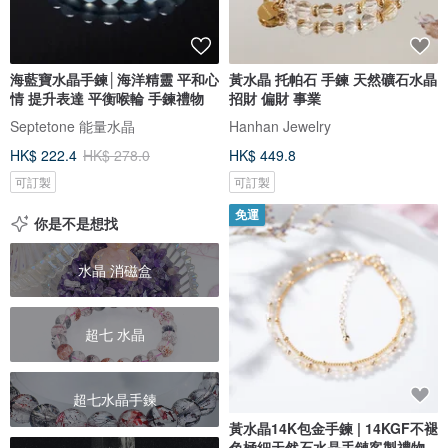
海藍寶水晶手鍊│海洋精靈 平和心
黃水晶 托帕石 手鍊 天然礦石水晶
情 提升表達 平衡喉輪 手鍊禮物
招財 偏財 事業
Septetone 能量水晶
Hanhan Jewelry
HK$ 222.4
HK$ 278.0
HK$ 449.8
可訂製
可訂製
免運
你是不是想找
水晶 消磁盒
超七 水晶
超七水晶手鍊
黃水晶14K包金手鍊 | 14KGF不褪
色極細天然石水晶手鏈客製禮物