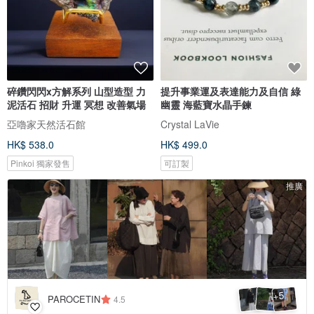
碎鑽閃閃x方解系列 山型造型 力
提升事業運及表達能力及自信 綠
泥活石 招財 升運 冥想 改善氣場
幽靈 海藍寶水晶手鍊
亞嚕家天然活石館
Crystal LaVie
HK$ 538.0
HK$ 499.0
Pinkoi 獨家發售
可訂製
推廣
5
+
PAROCETIN
4.5