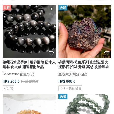
8 折
免運
銀曜石水晶手鍊│辟邪擋煞 防小人
碎鑽閃閃x彩虹系列 山型造型 力
是非 化太歲 開運招財飾品
泥活石 招財 升運 冥想 改善氣場
Septetone 能量水晶
亞嚕家天然活石館
HK$ 208.0
HK$ 260.0
HK$ 868.0
可訂製
Pinkoi 獨家發售
免運