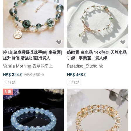
曉 山|綠幽靈爆花珠手鏈| 事業運|
綠幽靈 白水晶 14k包金 天然水晶
提升自信|增強財運|招貴人
手鍊 | 事業運、貴人緣
Vanilla Morning 香草的早上
Paradise_Studio.hk
HK$ 324.0
HK$ 360.0
HK$ 468.0
可訂製
可訂製
8 折