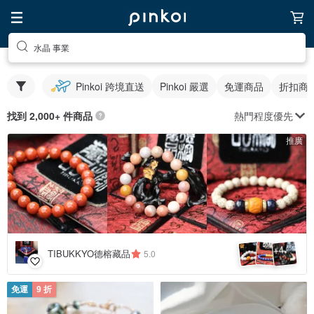
水晶 事業
Pinkoi 跨境直送
Pinkoi 嚴選
免運商品
折扣商
熱門程度優先
找到 2,000+ 件商品
推廣
4
+
TIBUKKYO德榕藏品
5.0
免運
9 折