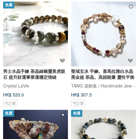
免運
男士水晶手鍊 茶晶綠幽靈黃虎眼
聖域玄冰 手鍊。喜馬拉雅白水晶
石 提升財運事業運穩定情緒
黑金超 茶晶。高頻能量 靈性平衡
TANG 湯飾集 | Handmade Jewelry
Crystal LaVie
HK$ 520.0
HK$ 307.5
可訂製
可訂製
免運
免運