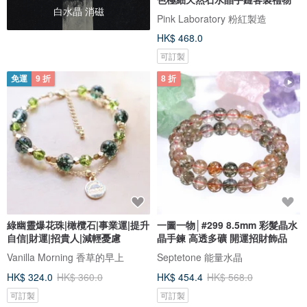
白水晶 消磁
Pink Laboratory 粉紅製造
HK$ 468.0
可訂製
免運
9 折
8 折
綠幽靈爆花珠|橄欖石|事業運|提升
一圖一物│#299 8.5mm 彩髮晶水
自信|財運|招貴人|減輕憂慮
晶手鍊 高透多礦 開運招財飾品
Vanilla Morning 香草的早上
Septetone 能量水晶
HK$ 324.0
HK$ 360.0
HK$ 454.4
HK$ 568.0
可訂製
可訂製