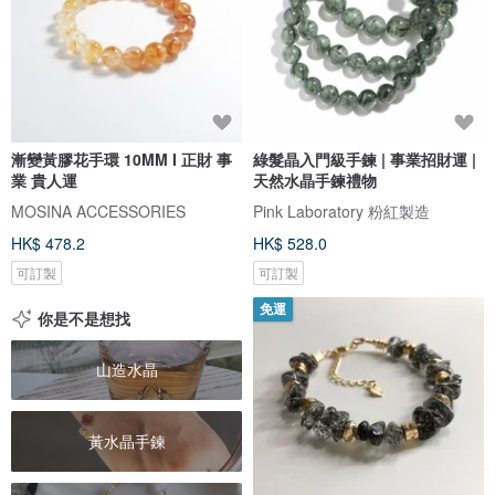
漸變黃膠花手環 10MM I 正財 事
綠髮晶入門級手鍊 | 事業招財運 |
業 貴人運
天然水晶手鍊禮物
MOSINA ACCESSORIES
Pink Laboratory 粉紅製造
HK$ 478.2
HK$ 528.0
可訂製
可訂製
免運
你是不是想找
山造水晶
黃水晶手鍊