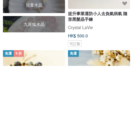
兒童水晶
提升事業運防小人去負氣病氣 隨
形黑髮晶手鍊
九尾狐水晶
Crystal LaVie
HK$ 500.0
可訂製
免運
9 折
免運
防小人|黑色護身符|事業運【黑髮
綠髮晶 綠幽靈天然水晶手鍊 /事業
晶x黑曜石x綠髮晶】兩件式手鏈
運 招正財 開運
Vanilla Morning 香草的早上
四疊半工作室