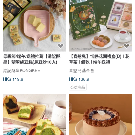
母親節/端午/送禮推薦【港記酥
【喜憨兒】恬靜花園禮盒(B) I 花
皇】翡翠綠豆糕(烏豆沙10入)
草茶 I 餅乾 I 端午送禮
港記酥皇KONGKEE
喜憨兒基金會
HK$ 119.6
HK$ 136.9
公益商品