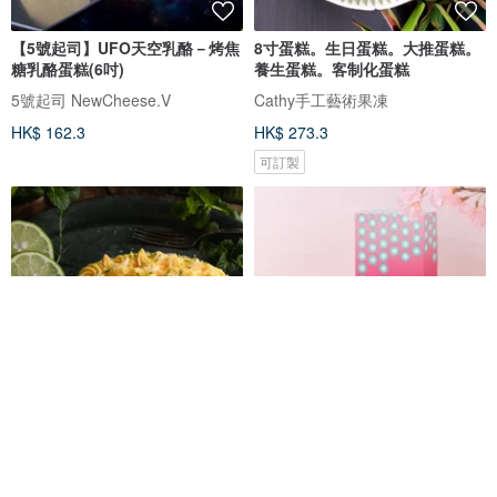
【5號起司】UFO天空乳酪－烤焦
8寸蛋糕。生日蛋糕。大推蛋糕。
糖乳酪蛋糕(6吋)
養生蛋糕。客制化蛋糕
5號起司 NewCheese.V
Cathy手工藝術果凍
HK$ 162.3
HK$ 273.3
可訂製
初戀鮮檸乳酪派 新鮮檸檬x手工乳
【一之鄉】春之蜜語禮盒(春季限
酪・清爽甜點禮盒
定/附提袋)
Mini私房點心
一之鄉