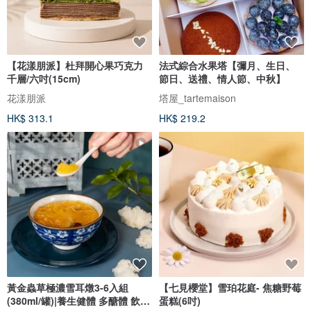
【花漾朋派】杜拜開心果巧克力
法式綜合水果塔【彌月、生日、
千層/六吋(15cm)
節日、送禮、情人節、中秋】
花漾朋派
塔屋_tartemaison
HK$ 313.1
HK$ 219.2
黃金蟲草極濃雪耳燉3-6入組
【七見櫻堂】雪珀花庭- 焦糖野莓
(380ml/罐)|養生健體 多醣體 飲控
蛋糕(6吋)