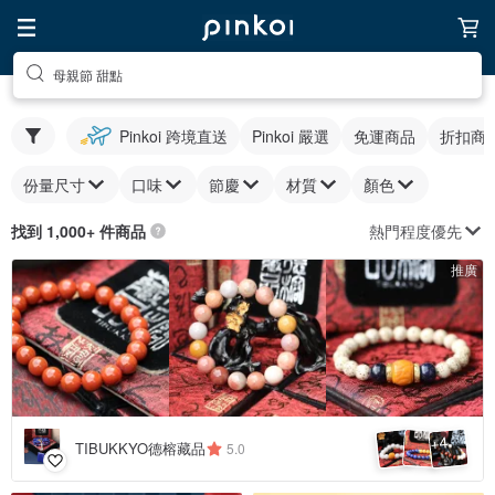
母親節 甜點
Pinkoi 跨境直送
Pinkoi 嚴選
免運商品
折扣商
份量尺寸
口味
節慶
材質
顏色
熱門程度優先
找到 1,000+ 件商品
推廣
4
+
TIBUKKYO德榕藏品
5.0