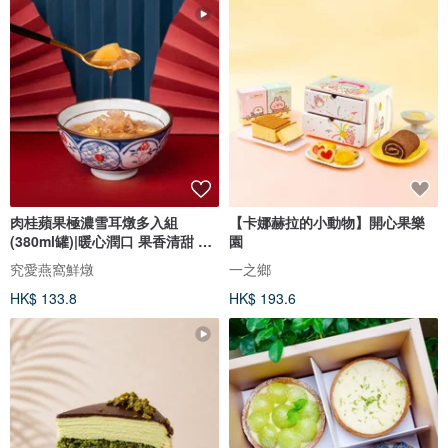
肉桂蘋果極濃雪耳燉多入組
【卡娜赫拉的小動物】開心果樂
(380ml罐)|暖心潤口 果香清甜 飽
園
滿果肉
究愛燕窩鮮燉
一之鄉
HK$ 133.8
HK$ 193.6