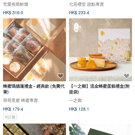
首選
究愛燕窩鮮燉
七見櫻堂 甜點專賣
HK$ 316.0
HK$ 233.4
蜂蜜瑪德蓮禮盒 - 經典款 (免費代
【一之鄉】流金蜂蜜蛋糕禮盒(附
筆)
提袋)
尋尋覓蜜 蜂蜜專賣
一之鄉
HK$ 179.4
HK$ 128.1
可訂製