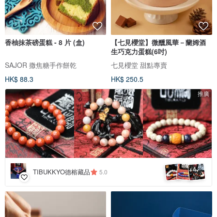
香柚抹茶磅蛋糕 - 8 片 (盒)
【七見櫻堂】微醺風華－蘭姆酒
生巧克力蛋糕(6吋)
SAJOR 撒焦糖手作餅乾
七見櫻堂 甜點專賣
HK$ 88.3
HK$ 250.5
推廣
4
+
TIBUKKYO德榕藏品
5.0