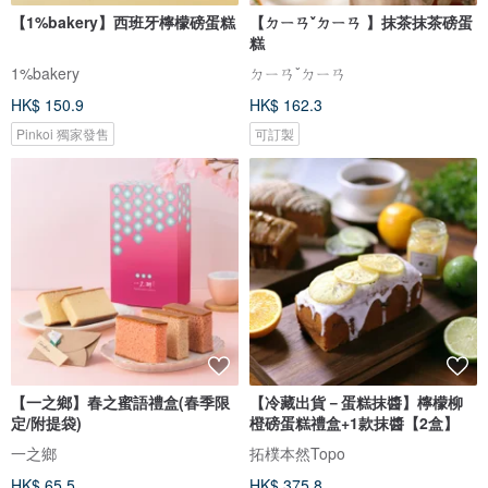
【1%bakery】西班牙檸檬磅蛋糕
【ㄉㄧㄢˇㄉㄧㄢ 】抹茶抹茶磅蛋
糕
1%bakery
ㄉㄧㄢˇㄉㄧㄢ
HK$ 150.9
HK$ 162.3
Pinkoi 獨家發售
可訂製
【一之鄉】春之蜜語禮盒(春季限
【冷藏出貨－蛋糕抹醬】檸檬柳
定/附提袋)
橙磅蛋糕禮盒+1款抹醬【2盒】
一之鄉
拓樸本然Topo
HK$ 65.5
HK$ 375.8