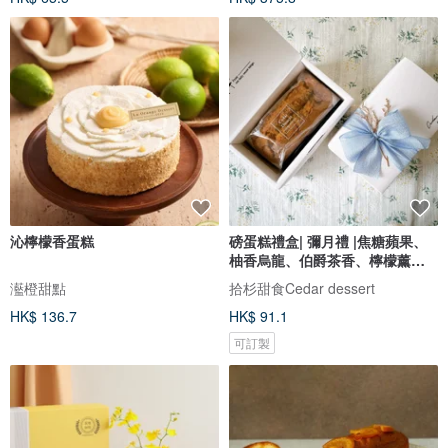
沁檸檬香蛋糕
磅蛋糕禮盒| 彌月禮 |焦糖蘋果、
柚香烏龍、伯爵茶香、檸檬薰衣
草
灆橙甜點
拾杉甜食Cedar dessert
HK$ 136.7
HK$ 91.1
可訂製