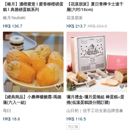
【椿月】濃橙蜜意 I 蜜香柳橙磅蛋
【花漾朋派】夏日青檸卡士達千
糕 I 典雅磅蛋糕系列
層(六吋/15cm)
椿月/tsubaki
花漾朋派
HK$ 136.7
HK$ 213.7
HK$ 224.9
【經典商品】小農檸檬糖霜-瑪德
彌月禮盒-彌月蛋捲組 棒蛋糕+蛋
蓮(六入一組)
捲(低溫蛋糕請分開訂購)
母曰
山日初｜信手工坊全新品牌形象
HK$ 18.6
HK$ 116.5
可訂製