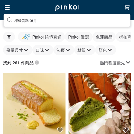
檸檬蛋糕 彌月
Pinkoi 跨境直送
Pinkoi 嚴選
免運商品
折扣商
份量尺寸
口味
節慶
材質
顏色
熱門程度優先
找到 261 件商品