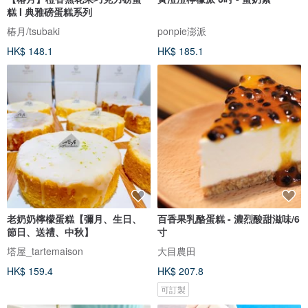
糕 I 典雅磅蛋糕系列
椿月/tsubaki
ponpie澎派
HK$ 148.1
HK$ 185.1
老奶奶檸檬蛋糕【彌月、生日、
百香果乳酪蛋糕 - 濃烈酸甜滋味/6
節日、送禮、中秋】
寸
塔屋_tartemaison
大目農田
HK$ 159.4
HK$ 207.8
可訂製