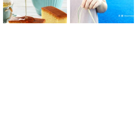
奈良櫻手作- 100%純蜂蜜長崎蜂
【彌月蛋糕】山形常溫蛋糕組合 -
蜜蛋糕
Full-month cake
奈良櫻手作烘焙
莯潤 moonroom
HK$ 76.9
HK$ 129.6
可訂製