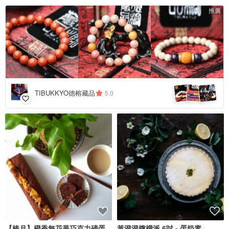
推廣
4
+
TIBUKKYO德榕藏品
5.0
【椿月】橙香無花果巧克力磅蛋
黃澄澄檸檬派 6吋 - 蛋奶素