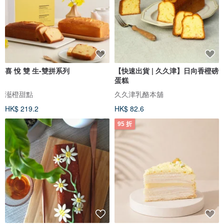
喜 悅 雙 生-雙拼系列
【快速出貨 | 久久津】日向香橙磅
蛋糕
灆橙甜點
久久津乳酪本舖
HK$ 219.2
HK$ 82.6
95 折