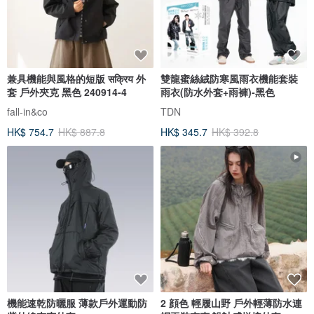
兼具機能與風格的短版 सक्रिय 外
雙龍蜜絲絨防寒風雨衣機能套裝
套 戶外夾克 黑色 240914-4
雨衣(防水外套+雨褲)-黑色
fall-in&co
TDN
HK$ 754.7
HK$ 887.8
HK$ 345.7
HK$ 392.8
機能速乾防曬服 薄款戶外運動防
2 顔色 輕履山野 戶外輕薄防水連