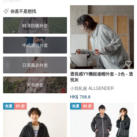
你是不是想找
輕薄防曬外套
中式唐裝外套
日系風衣外套
透視感YY機能連帽外套 - 2色 - 透
視灰
大衣外套
小我私服 ALLGENDER
HK$ 708.8
免運
85 折
免運
88 折