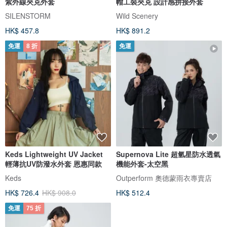
紫外線夾克外套
帽工裝夾克 設計感拼接外套
SILENSTORM
Wild Scenery
HK$ 457.8
HK$ 891.2
免運
8 折
免運
Keds Lightweight UV Jacket
Supernova Lite 超氫星防水透氣
輕薄抗UV防潑水外套 恩惠同款
機能外套-太空黑
Keds
Outperform 奧德蒙雨衣專賣店
HK$ 726.4
HK$ 908.0
HK$ 512.4
免運
75 折