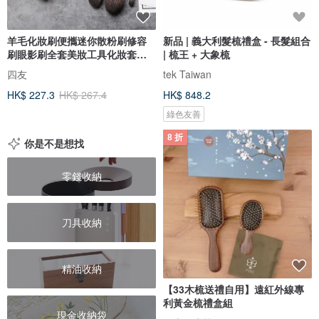
羊毛化妝刷便攜迷你散粉刷修容
新品 | 義大利髮梳禮盒 - 長髮組合
刷眼影刷全套美妝工具化妝套刷
| 梳王 + 大象梳
子
四友
tek Taiwan
HK$ 227.3
HK$ 267.4
HK$ 848.2
綠色友善
8 折
你是不是想找
零錢收納
刀具收納
精油收納
【33木梳送禮自用】遠紅外線專
利黃金梳禮盒組
現金收納袋