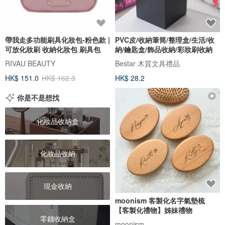
帶我走多功能刷具化妝包-粉色款 |
PVC皮/收納筆筒/整理盒/生活/收
可放化妝刷 收納化妝包 刷具包
納/鑰匙盒/飾品收納/彩妝刷收納
RIVAU BEAUTY
Bestar 木質文具禮品
HK$ 151.0
HK$ 162.3
HK$ 28.2
你是不是想找
化妝品收納盒
化妝品收納
現金收納
moonism 客製化名字氣墊梳
【客製化禮物】姊妹禮物
零錢收納盒
moonism