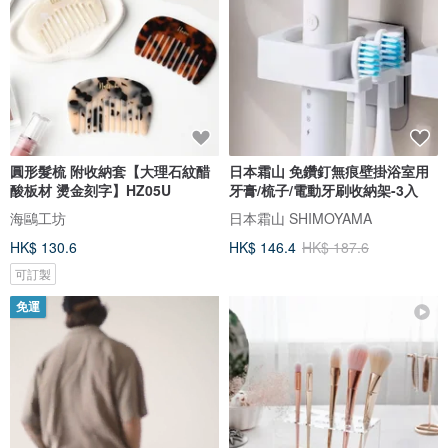
圓形髮梳 附收納套【大理石紋醋
日本霜山 免鑽釘無痕壁掛浴室用
酸板材 燙金刻字】HZ05U
牙膏/梳子/電動牙刷收納架-3入
海鷗工坊
日本霜山 SHIMOYAMA
HK$ 130.6
HK$ 146.4
HK$ 187.6
可訂製
免運