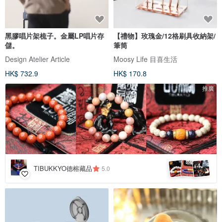
黑膠唱片架梳子。金屬LP唱片存
【禮物】玫瑰金/12格刷具收納架/
儲。
筆筒
Design Atelier Article
Moosy Life 目喜生活
HK$ 732.9
HK$ 170.8
推廣
4
+
TIBUKKYO德榕藏品
5.0