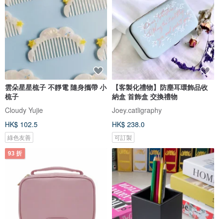
雲朵星星梳子 不靜電 隨身攜帶 小
【客製化禮物】防塵耳環飾品收
梳子
納盒 首飾盒 交換禮物
Cloudy Yujie
Joey.catligraphy
HK$ 102.5
HK$ 238.0
綠色友善
可訂製
93 折