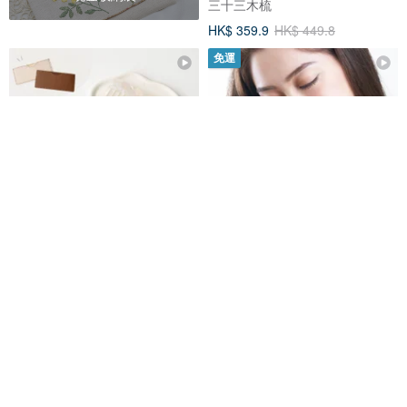
三十三木梳
HK$ 359.9
HK$ 449.8
免運
直梳 附收納套【大理石紋醋酸板
SOOZE 舒旨梳子 攜帶式收折梳/
材 燙金刻字】HZ04U
髮梳
海鷗工坊
SOOZE 舒旨
HK$ 123.1
HK$ 281.8
可訂製
95 折