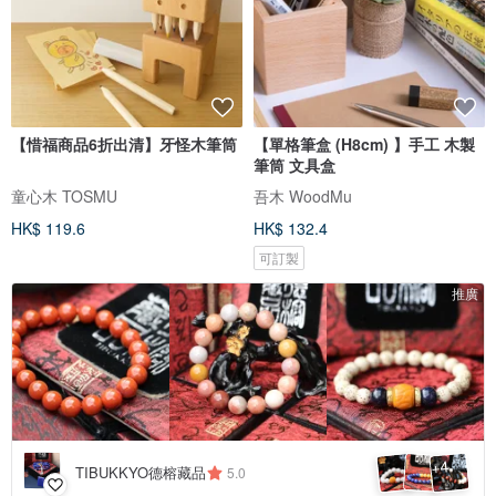
【惜福商品6折出清】牙怪木筆筒
【單格筆盒 (H8cm) 】手工 木製
筆筒 文具盒
童心木 TOSMU
吾木 WoodMu
HK$ 119.6
HK$ 132.4
可訂製
推廣
4
+
TIBUKKYO德榕藏品
5.0