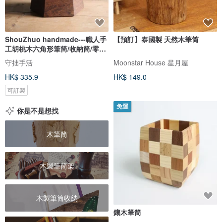
ShouZhuo handmade---職人手
【預訂】泰國製 天然木筆筒
工胡桃木六角形筆筒/收納筒/零錢
桶
守拙手活
Moonstar House 星月屋
HK$ 335.9
HK$ 149.0
可訂製
免運
你是不是想找
木筆筒
木製筆筒架
木製筆筒收納
鑲木筆筒