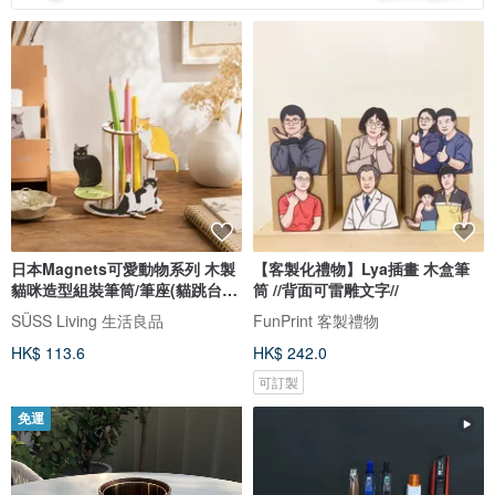
日本Magnets可愛動物系列 木製
【客製化禮物】Lya插畫 木盒筆
貓咪造型組裝筆筒/筆座(貓跳台
筒 //背面可雷雕文字//
款)
SÜSS Living 生活良品
FunPrint 客製禮物
HK$ 113.6
HK$ 242.0
可訂製
免運