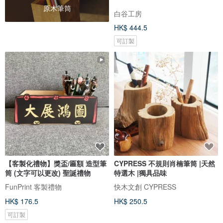
原木筆筒
白谷工房
HK$ 444.5
可訂製
【客製化禮物】獎盃/匾額 造型筆
CYPRESS 不規則肖楠筆筒 |天然
筒 (文字可以更改) 聖誕禮物
特選木 |獨具品味
FunPrint 客製禮物
快木文創 CYPRESS
HK$ 176.5
HK$ 250.5
可訂製