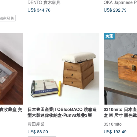
DENTO 實木家具
OKA Japanese P
US$ 344.76
US$ 292.79
i 獨家發售
免運
日本豊田産業|TOBIcoBACO 跳箱造
0310mito 日
型木製迷你收納盒-Punva堆疊3層
盒 M 尺寸 黑色
豊田産業
0310mito
US$ 88.20
US$ 193.49