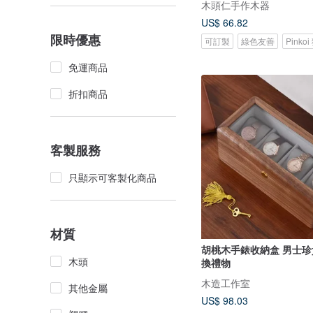
木頭仁手作木器
US$ 66.82
限時優惠
可訂製
綠色友善
Pinko
免運商品
折扣商品
客製服務
只顯示可客製化商品
材質
胡桃木手錶收納盒 男士珍貴收藏盒 交
木頭
換禮物
木造工作室
其他金屬
US$ 98.03