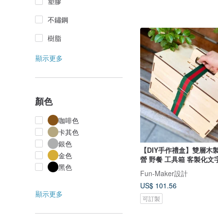
塑膠
不鏽鋼
樹脂
顯示更多
顏色
咖啡色
卡其色
銀色
【DIY手作禮盒】雙層木製
金色
營 野餐 工具箱 客製化文
黑色
Fun-Maker設計
US$ 101.56
顯示更多
可訂製