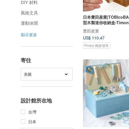
DIY 材料
風格文具
日本豊田産業|TOBIcoB
型木製迷你收納盒-Timo
運動休閒
豊田産業
顯示更多
US$ 110.47
Pinkoi 獨家發售
寄往
美國
設計館所在地
台灣
日本