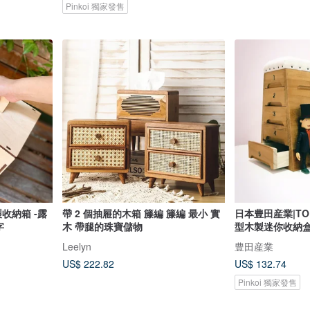
Pinkoi 獨家發售
收納箱 -露
帶 2 個抽屜的木箱 籐編 籐編 最小 實
日本豊田産業|TOB
字
木 帶腿的珠寶儲物
型木製迷你收納盒-
Leelyn
豊田産業
US$ 222.82
US$ 132.74
Pinkoi 獨家發售