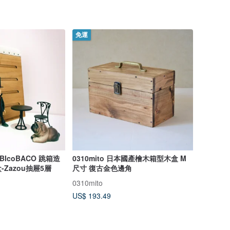
免運
IcoBACO 跳箱造
0310mito 日本國產檜木箱型木盒 M
Zazou抽屜5層
尺寸 復古金色邊角
0310mito
US$ 193.49