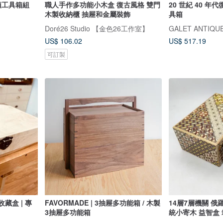
木頭工具箱組
職人手作多功能小木盒 復古風格 雙門
20 世紀 40 
木製收納櫃 抽屜和金屬裝飾
具箱
Doré26 Studio 【金色26工作室】
GALET ANTIQU
US$ 106.02
US$ 517.19
可訂製
藏盒 | 專
FAVORMADE | 3抽屜多功能箱 / 木製
14層7層機關 俄
3抽屜多功能箱
統小寄木 益智盒