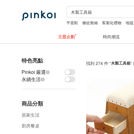
平底鞋
條紋無袖
客製化禮物
地毯
禮金利是封
主題企劃
時尚潮流
特色亮點
找到 274 件 “
木製工具箱
”
Pinkoi 嚴選
永續生活
商品分類
居家生活
廚房餐桌