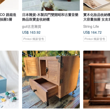
ACO 跳箱造
日本雜貨-木製四門雙開昭和古董音樂
實木化妝品收納櫃
n抽屜3層
飾品珠寶盒收納櫃
大容量抽屜 女友
guii古意雜貨
String Life
US$ 163.92
US$ 164.72
Pinkoi 獨家發售
Pinkoi 獨家發售