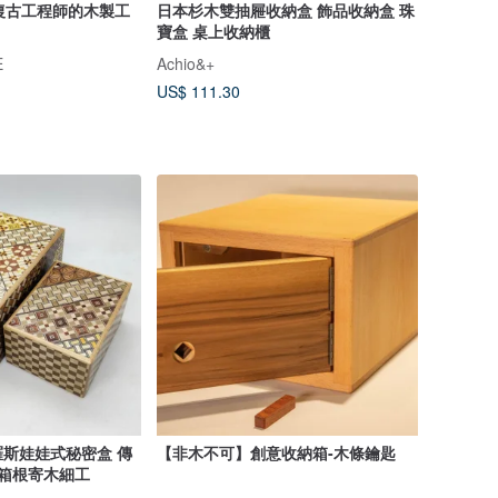
年代復古工程師的木製工
日本杉木雙抽屜收納盒 飾品收納盒 珠
寶盒 桌上收納櫃
E
Achio&+
US$ 111.30
羅斯娃娃式秘密盒 傳
【非木不可】創意收納箱-木條鑰匙
 箱根寄木細工