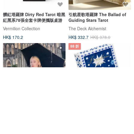
髒紅塔羅牌 Dirty Red Tarot 暗黑
引航星歌塔羅牌 The Ballad of
紅黑系78張全套卡牌便攜版桌游
Guiding Stars Tarot
Vermilion Collection
The Deck Alchemist
HK$ 170.2
HK$ 332.7
HK$ 378.0
88 折
線上體驗
魔女塔羅線上命運占卜
瓷塔羅牌
體驗活動
戀愛事業未來 心靈傾訴 贈送 命運
破局方法
MikkaFashion
Scribalist
HK$ 168.0
HK$ 392.4
HK$ 445.9