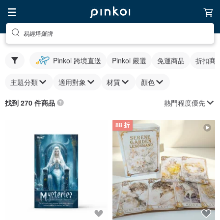
易經塔羅牌
Pinkoi 跨境直送
Pinkoi 嚴選
免運商品
折扣商
主題分類
適用對象
材質
顏色
熱門程度優先
找到 270 件商品
88 折