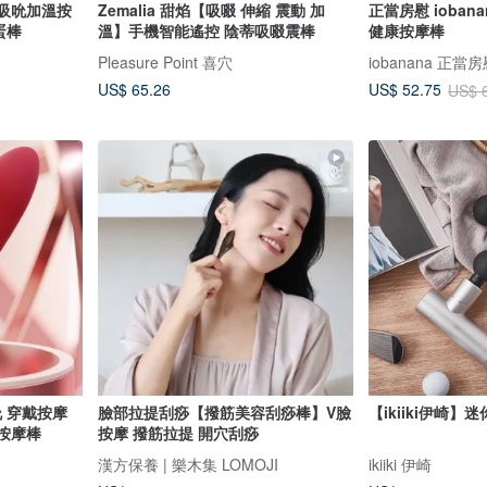
小巧吸吮加溫按
Zemalia 甜焰【吸啜 伸縮 震動 加
正當房慰 ioban
蛋棒
溫】手機智能遙控 陰蒂吸啜震棒
健康按摩棒
Pleasure Point 喜穴
iobanana 正
US$ 65.26
US$ 52.75
US$ 
吮 穿戴按摩
臉部拉提刮痧【撥筋美容刮痧棒】V臉
【ikiiki伊崎
動按摩棒
按摩 撥筋拉提 開穴刮痧
漢方保養 | 樂木集 LOMOJI
ikiiki 伊崎