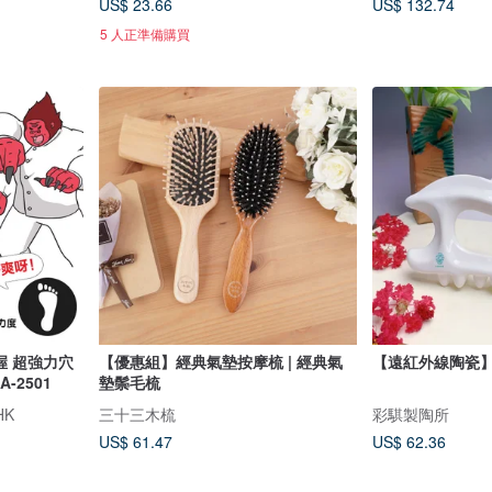
US$ 23.66
US$ 132.74
5 人正準備購買
之握 超強力穴
【優惠組】經典氣墊按摩梳 | 經典氣
【遠紅外線陶瓷】
-2501
墊鬃毛梳
HK
三十三木梳
彩騏製陶所
US$ 61.47
US$ 62.36