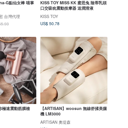
ana-G點仙女棒 喵掌
KISS TOY MISS KK 蜜思兔 陰蒂乳頭
口交吸吮震動按摩器 送潤滑液
當房慰 台灣代理
KISS TOY
US$ 50.78
65.93
】迷你極速震動筋膜槍
【ARTISAN】woosun 無線舒揉美腿
機 LM3000
ARTISAN 奧堤森