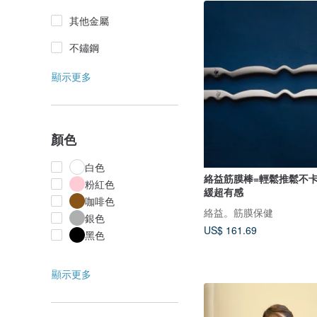
其他金屬
不鏽鋼
顯示更多
顏色
白色
絡益筋膜棒=輕鬆推鬆不卡
粉紅色
緩超有感
咖啡色
絡益。筋膜保健
銀色
US$ 161.69
黑色
顯示更多