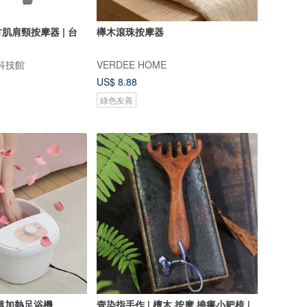
肌肩頸按摩器 | 台
櫸木滾珠按摩器
n 科技館
VERDEE HOME
US$ 8.88
綠色友善
】恆溫加熱足浴機
壹染指手作 | 檀木 按摩 撓癢小耙梳 |