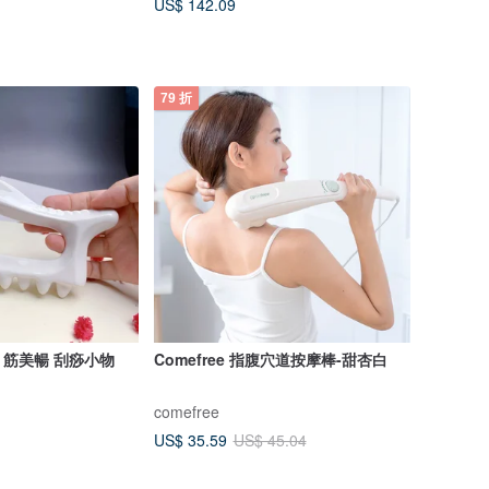
US$ 142.09
79 折
筋美暢 刮痧小物
Comefree 指腹穴道按摩棒-甜杏白
comefree
US$ 35.59
US$ 45.04