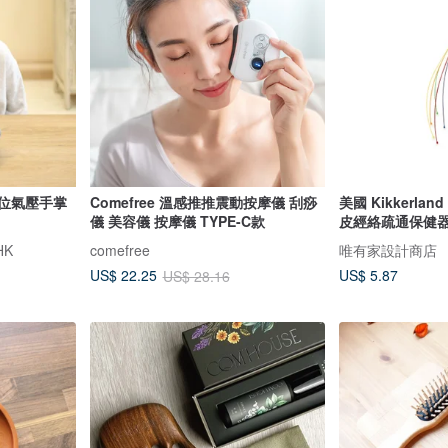
 穴位氣壓手掌
Comefree 溫感推推震動按摩儀 刮痧
美國 Kikkerl
儀 美容儀 按摩儀 TYPE-C款
皮經絡疏通保健
HK
comefree
唯有家設計商店
US$ 5.87
US$ 22.25
US$ 28.16