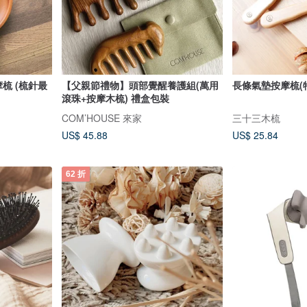
梳 (梳針最
【父親節禮物】頭部覺醒養護組(萬用
長條氣墊按摩梳(
滾珠+按摩木梳) 禮盒包裝
COM’HOUSE 來家
三十三木梳
US$ 45.88
US$ 25.84
62 折