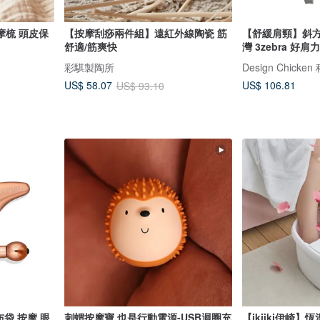
摩梳 頭皮保
【按摩刮痧兩件組】遠紅外線陶瓷 筋
【舒緩肩頸】斜方
舒適/筋爽快
灣 3zebra 好肩力
彩騏製陶所
Design Chicke
US$ 106.81
US$ 58.07
US$ 93.10
布袋 按摩 眼
刺蝟按摩寶 也是行動電源-USB迴圈充
【ikiiki伊崎