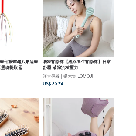
and 頭部按摩器八爪魚頭
居家拍痧棒【經絡養生拍痧棒】日常
器靈魂提取器
舒壓 清除沉積壓力
漢方保養 | 樂木集 LOMOJI
US$ 30.74