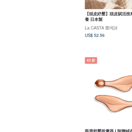
【頭皮紓壓】頭皮賦活按
養 日本製
La CASTA 蕾珂詩
US$ 52.56
43 折
眼周舒壓按摩器 I 附贈絨