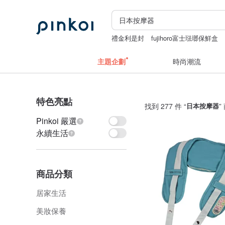
禮金利是封
fujihoro富士琺瑯保鮮盒
復古打火機
茶筅
主題企劃
時尚潮流
特色亮點
找到 277 件 “
日本按摩器
”
Pinkoi 嚴選
永續生活
商品分類
居家生活
美妝保養