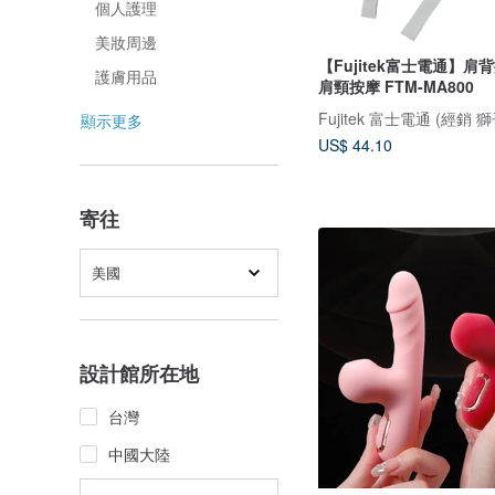
個人護理
美妝周邊
【Fujitek富士電通】
護膚用品
肩頸按摩 FTM-MA800
Fujitek 富士電通 (經銷 
顯示更多
US$ 44.10
寄往
美國
設計館所在地
台灣
中國大陸