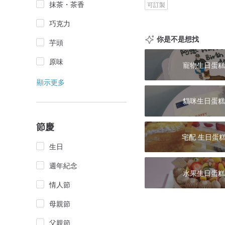
抹茶・茶香
可訂製
巧克力
你是不是想找
芋頭
原味
寵物生日蛋糕
顯示更多
貓咪生日蛋糕
節慶
宅配 生日蛋
生日
週年紀念
水果生日蛋糕
情人節
母親節
父親節