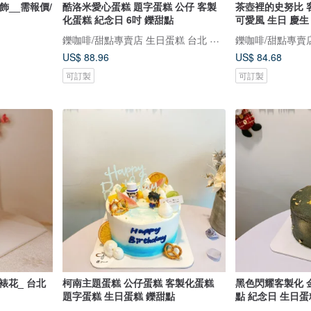
飾__需報價/
酷洛米愛心蛋糕 題字蛋糕 公仔 客製
茶壺裡的史努比 
化蛋糕 紀念日 6吋 鑠甜點
可愛風 生日 慶生
鑠咖啡/甜點專賣店 生日蛋糕 台北 中山/松山 咖啡課程教學 客製化蛋糕
US$ 88.96
US$ 84.68
可訂製
可訂製
裱花_ 台北
柯南主題蛋糕 公仔蛋糕 客製化蛋糕
黑色閃耀客製化 
題字蛋糕 生日蛋糕 鑠甜點
點 紀念日 生日蛋