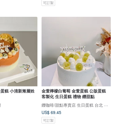
可訂製
日蛋糕 小清新漸層姓
金萱檸檬白葡萄 金萱蛋糕 公版蛋糕
客製化 生日蛋糕 禮物 鑠甜點
鑠咖啡/甜點專賣店 生日蛋糕 台北 中山/松山 咖啡課程教學 客製化蛋糕
廚
US$ 69.45
可訂製