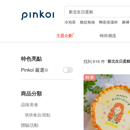
冷泡茶
條紋無袖
陶瓷保溫杯
麻褲
主題企劃
時尚潮流
特色亮點
找到 616 件 “
新北生日蛋
Pinkoi 嚴選
85 折
商品分類
品味美食
烘焙食品/甜點
體驗活動