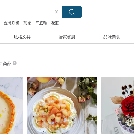
台灣月餅
茶筅
平底鞋
花瓶
風格文具
居家餐廚
品味美食
糕
” 商品