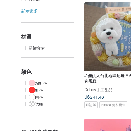
顯示更多
材質
新鮮食材
顏色
// 僅供大台北地區配送 //
狗蛋糕
粉紅色
Dobby手工甜品
紅色
US$ 41.43
白色
透明
可訂製
Pinkoi 獨家發售