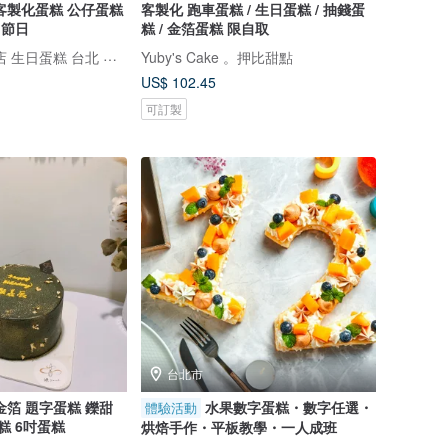
客製化蛋糕 公仔蛋糕
客製化 跑車蛋糕 / 生日蛋糕 / 抽錢蛋
 節日
糕 / 金箔蛋糕 限自取
鑠咖啡/甜點專賣店 生日蛋糕 台北 中山/松山 咖啡課程教學 客製化蛋糕
Yuby's Cake 。押比甜點
US$ 102.45
可訂製
台北市
金箔 題字蛋糕 鑠甜
水果數字蛋糕・數字任選・
體驗活動
糕 6吋蛋糕
烘焙手作・平板教學・一人成班