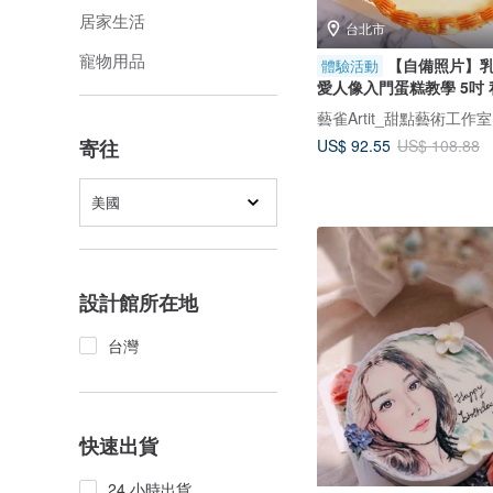
居家生活
台北市
寵物用品
【自備照片】乳
體驗活動
愛人像入門蛋糕教學 5吋
藝雀Artit_甜點藝術工作室
US$ 92.55
寄往
US$ 108.88
美國
設計館所在地
台灣
快速出貨
24 小時出貨