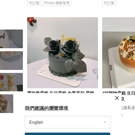
可訂製
Pinkoi 獨家發售
可訂製
糕
黑玫瑰蛋糕 生日蛋糕 全黑系列 蛋糕
4吋寵物蛋糕 生
甜點 紀念日 鑠甜點 客製化
名款 可自取
鑠咖啡/甜點專賣店 生日蛋糕 台北 中山/松山 咖啡課程教學 客製化蛋糕
狗尾巴草毛孩私
我們建議的瀏覽環境
US$ 82.41
US$ 26.73
可訂製
可訂製