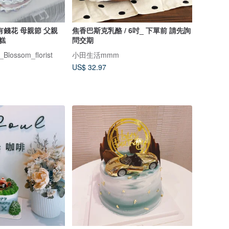
有錢花 母親節 父親
焦香巴斯克乳酪 / 6吋_ 下單前 請先詢
糕
問交期
lossom_florist
小田生活mmm
US$ 32.97