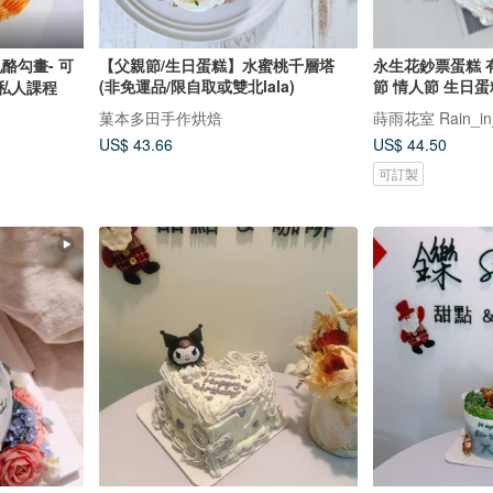
酪勾畫- 可
【父親節/生日蛋糕】水蜜桃千層塔
永生花鈔票蛋糕 
(非免運品/限自取或雙北lala)
節 情人節 生日蛋
 私人課程
菓本多田手作烘焙
蒔雨花室 Rain_in_B
US$ 43.66
US$ 44.50
可訂製