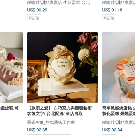
鑠咖啡/甜點專賣店 生日蛋糕 台北 中山/松山 咖啡課程教學 客製化蛋糕
US$ 90.29
US$ 91.18
可訂製
可訂製
奶蓋蛋糕 可
【原初之愛】 白巧克力與翻糖藝術_
簡單風燃燒蛋糕 生
客製文字/ 台北配送/ 來店自取
製化蛋糕 燃燒蛋
藝雀Artit_甜點藝術工作室
US$ 92.65
US$ 92.34