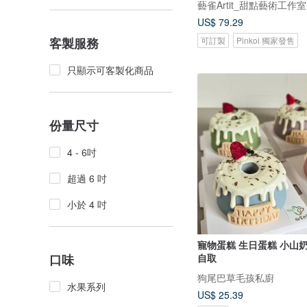
藝雀Artit_甜點藝術工作室
US$ 79.29
可訂製
Pinkoi 獨家發售
客製服務
只顯示可客製化商品
份量尺寸
4 - 6吋
超過 6 吋
小於 4 吋
寵物蛋糕 生日蛋糕 小山
口味
自取
狗尾巴草毛孩私廚
水果系列
US$ 25.39