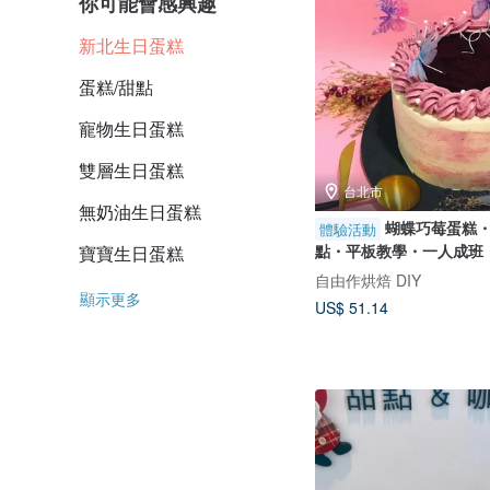
你可能會感興趣
新北生日蛋糕
蛋糕/甜點
寵物生日蛋糕
雙層生日蛋糕
台北市
無奶油生日蛋糕
蝴蝶巧莓蛋糕・手
體驗活動
點・平板教學・一人成班
寶寶生日蛋糕
自由作烘焙 DIY
顯示更多
US$ 51.14