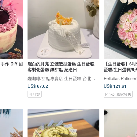
作 DIY 甜
潔白的月亮 立體造型蛋糕 生日蛋糕
【生日蛋糕】6吋
客製化蛋糕 鑠甜點 紀念日
蛋糕/生日蛋糕/5
鑠咖啡/甜點專賣店 生日蛋糕 台北 中山/松山 咖啡課程教學 客製化蛋糕
Felicitas Pâtissér
US$ 67.62
US$ 121.61
可訂製
Pinkoi 獨家發售