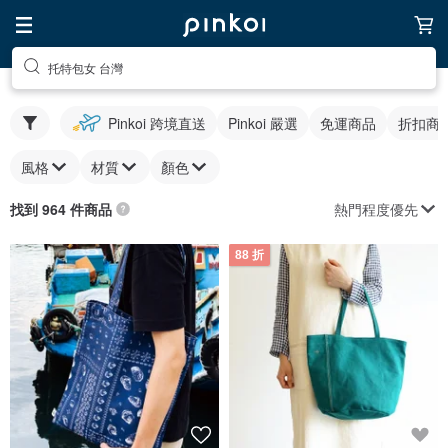
托特包女 台灣
Pinkoi 跨境直送
Pinkoi 嚴選
免運商品
折扣商
風格
材質
顏色
熱門程度優先
找到 964 件商品
88 折