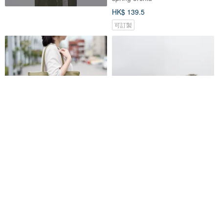
HK$ 139.5
可訂製
素色皮革肩背大托特包 抹茶綠
製作天20天-保證不脫皮-一年保
固-台灣製作-純素皮革-/長筒托特
包
spring orchid
C.L.M
HK$ 224.9
HK$ 483.4
免運
88 折