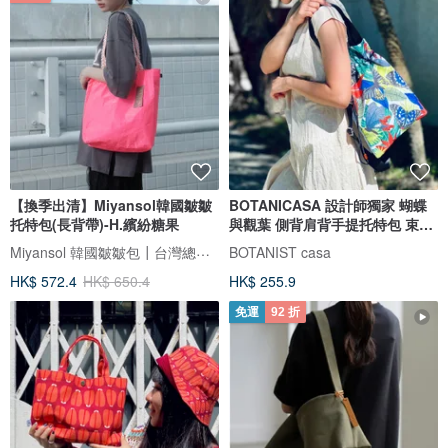
【換季出清】Miyansol韓國皺皺
BOTANICASA 設計師獨家 蝴蝶
托特包(長背帶)-H.繽紛糖果
與觀葉 側背肩背手提托特包 束口
包
Miyansol 韓國皺皺包┃台灣總代理
BOTANIST casa
HK$ 572.4
HK$ 650.4
HK$ 255.9
免運
92 折