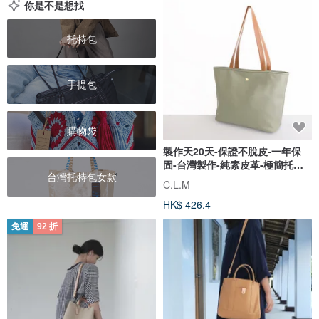
你是不是想找
托特包
手提包
購物袋
製作天20天-保證不脫皮-一年保
固-台灣製作-純素皮革-極簡托特
台灣托特包女款
包-
C.L.M
HK$ 426.4
免運
92 折