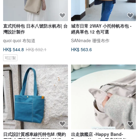
直式托特包 日本八號防水帆布| 台
城市日常 2WAY 小托特帆布包 -
灣設計製作
經典單色 12 色可選
quoi quoi 布知道
SANmade 珊慢布作
HK$ 544.8
HK$ 592.1
HK$ 563.6
可訂製
日式設計質感車線托特包M /簡約
出走旗艦店 -Happy Band-