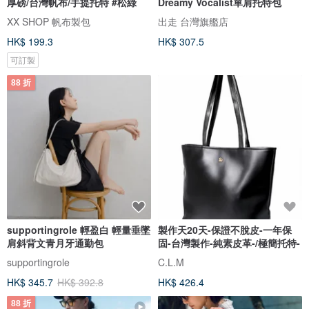
厚磅/台灣帆布/手提托特 #松綠
Dreamy Vocalist單肩托特包
XX SHOP 帆布製包
出走 台灣旗艦店
HK$ 199.3
HK$ 307.5
可訂製
88 折
supportingrole 輕盈白 輕量垂墜
製作天20天-保證不脫皮-一年保
肩斜背文青月牙通勤包
固-台灣製作-純素皮革-/極簡托特-
supportingrole
C.L.M
HK$ 345.7
HK$ 392.8
HK$ 426.4
88 折