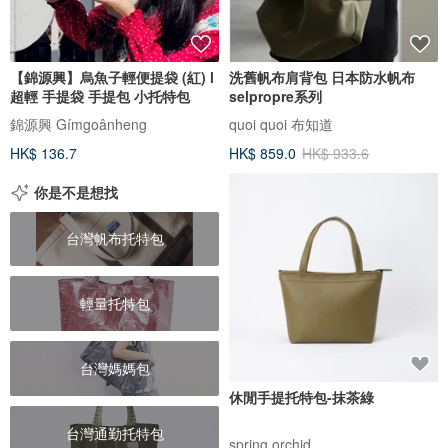
【錦源興】烏魚子輕便提袋 (紅) l
洗舊帆布肩背包 日本防水帆布
超輕 手提袋 手提包 小托特包
selpropre系列
錦源興 Gímgoânheng
quoi quoi 布知道
HK$ 136.7
HK$ 859.0
HK$ 933.6
你是不是想找
台灣帆布托特包
輕量托特包
台灣媽媽包
休閒手提托特包-抹茶綠
台灣通勤托特包
spring orchid