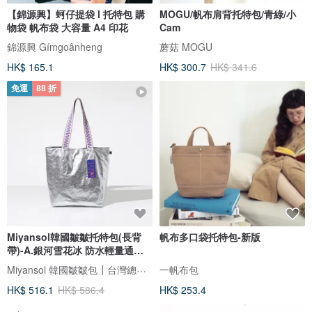
【錦源興】蚵仔提袋 l 托特包 購
MOGU/帆布肩背托特包/青綠/小
物袋 帆布袋 大容量 A4 印花
Cam
錦源興 Gímgoânheng
蘑菇 MOGU
HK$ 165.1
HK$ 300.7
HK$ 341.6
免運
88 折
Miyansol韓國皺皺托特包(長背
帆布多口袋托特包-新版
帶)-A.銀河雪花冰 防水輕量通勤
款
Miyansol 韓國皺皺包┃台灣總代理
一帆布包
HK$ 516.1
HK$ 586.4
HK$ 253.4