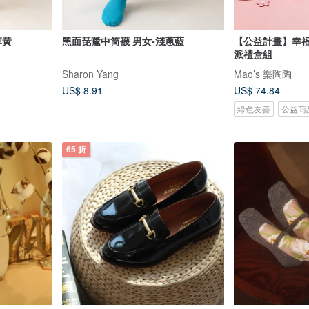
草黃
黑面琵鷺中筒襪 男女-淺蔥藍
【公益計畫】幸福
派禮盒組
Sharon Yang
Mao’s 樂陶陶
US$ 8.91
US$ 74.84
綠色友善
公益商
65 折