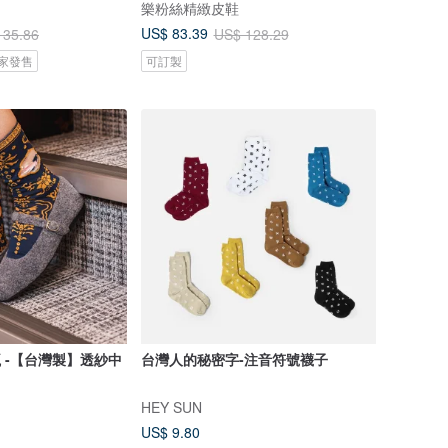
樂粉絲精緻皮鞋
US$ 83.39
135.86
US$ 128.29
 獨家發售
可訂製
瓶 -【台灣製】透紗中
台灣人的秘密字-注音符號襪子
HEY SUN
US$ 9.80