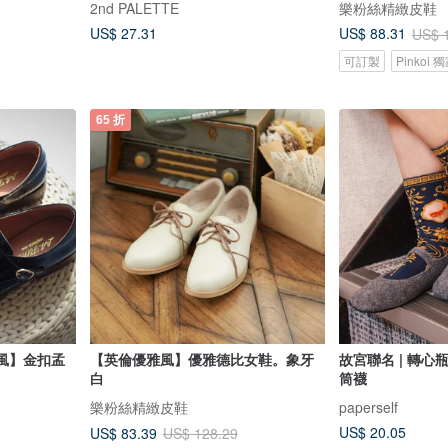
2nd PALETTE
樂粉絲精緻皮鞋
US$ 27.31
US$ 88.31
US$ 
可訂製
Pinkoi
65 折
克風】金扣孟
【英倫優雅風】優雅德比女鞋。象牙
故宮聯名 | 轉心
白
筒襪
樂粉絲精緻皮鞋
paperself
US$ 20.05
US$ 83.39
US$ 128.29