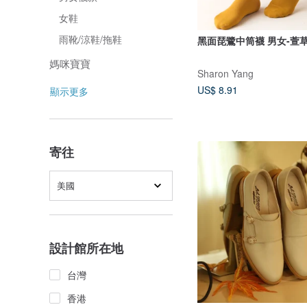
女鞋
雨靴/涼鞋/拖鞋
黑面琵鷺中筒襪 男女-萱
媽咪寶寶
Sharon Yang
US$ 8.91
顯示更多
寄往
美國
設計館所在地
台灣
香港