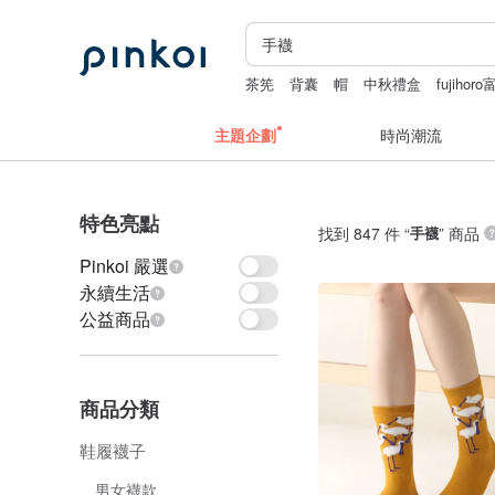
茶筅
背囊
帽
中秋禮盒
fujih
主題企劃
時尚潮流
特色亮點
找到 847 件 “
手襪
” 商品
Pinkoi 嚴選
永續生活
公益商品
商品分類
鞋履襪子
男女襪款