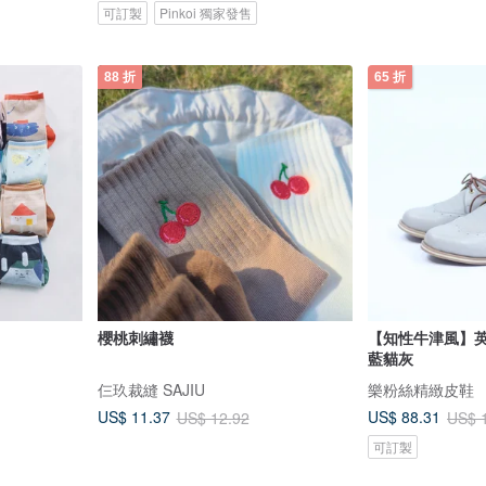
可訂製
Pinkoi 獨家發售
88 折
65 折
櫻桃刺繡襪
【知性牛津風】
藍貓灰
仨玖裁縫 SAJIU
樂粉絲精緻皮鞋
US$ 11.37
US$ 88.31
US$ 12.92
US$ 
可訂製