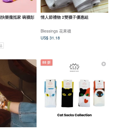
快樂攏抵家 碗襪彭
情人節禮物 2雙襪子優惠組
Blessings 花果襪
US$ 31.18
品
88 折