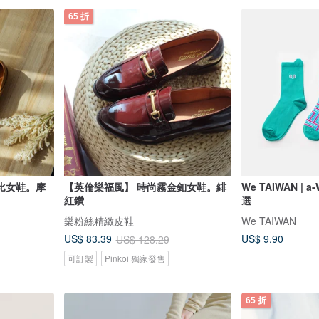
65 折
比女鞋。摩
【英倫樂福風】 時尚霧金釦女鞋。緋
We TAIWAN | 
紅鑽
選
樂粉絲精緻皮鞋
We TAIWAN
US$ 9.90
US$ 83.39
US$ 128.29
可訂製
Pinkoi 獨家發售
65 折