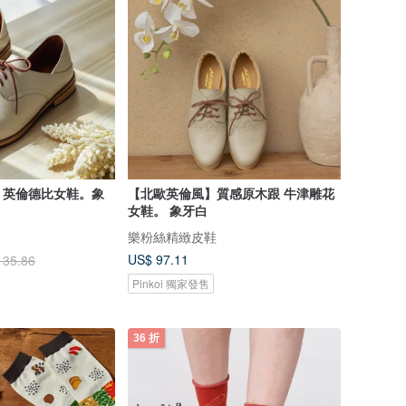
】英倫德比女鞋。象
【北歐英倫風】質感原木跟 牛津雕花
女鞋。 象牙白
樂粉絲精緻皮鞋
US$ 97.11
135.86
Pinkoi 獨家發售
36 折