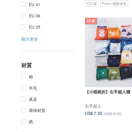
可訂製
Pinkoi 獨家發售
EU 41
EU 36
75 折
EU 35
顯示更多
材質
棉
羊毛
【小瑕疵的】右手超人襪
真皮
右手超人
環保材質
US$ 7.35
US$ 9.80
紙