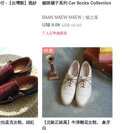
黃仔 -【台灣製】透紗
貓咪襪子系列 Cat Socks Collection
BAAN MAEW MAEW｜貓之屋
US$ 9.09
US$ 10.32
7 人正準備購買
65 折
金扣孟克女鞋。緋紅
【北歐正統風】牛津雕花女鞋。 象牙
白