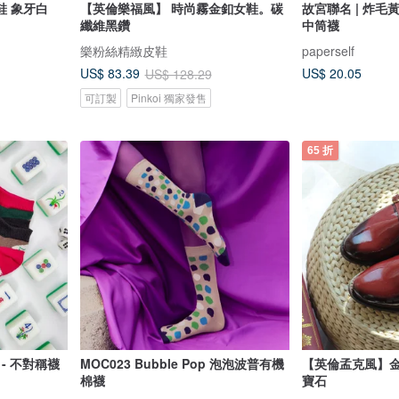
【英倫孟克風】金扣孟克鞋 象牙白
【英倫樂福風】 時尚霧金釦女鞋。碳
故宮聯名 | 炸毛
纖維黑鑽
中筒襪
樂粉絲精緻皮鞋
paperself
US$ 20.05
US$ 83.39
US$ 128.29
可訂製
Pinkoi 獨家發售
65 折
- 不對稱襪
MOC023 Bubble Pop 泡泡波普有機
【英倫孟克風】
棉襪
寶石