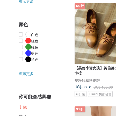
顯示更多
65 折
顏色
白色
紅色
綠色
藍色
黑色
【英倫小資女孩】英倫德
卡棕
顯示更多
樂粉絲精緻皮鞋
US$ 88.31
US$ 135.86
可訂製
Pinkoi 獨家發售
你可能會感興趣
手襪
93 折