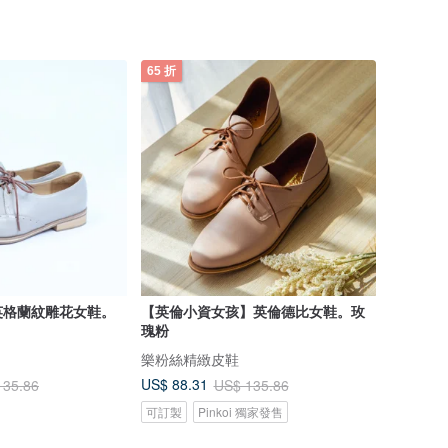
65 折
英格蘭紋雕花女鞋。
【英倫小資女孩】英倫德比女鞋。玫
瑰粉
樂粉絲精緻皮鞋
US$ 88.31
135.86
US$ 135.86
可訂製
Pinkoi 獨家發售