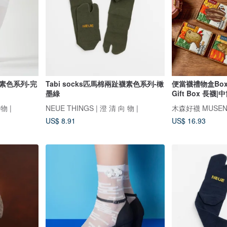
襪素色系列-完
Tabi socks匹馬棉兩趾襪素色系列-橄
便當襪禮物盒Boxed
墨綠
Gift Box 長襪
物 |
NEUE THINGS | 澄 清 向 物 |
木森好襪 MUSEN
US$ 8.91
US$ 16.93