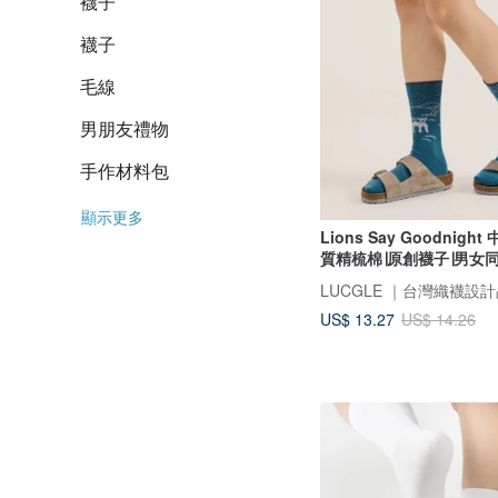
襪子
襪子
毛線
男朋友禮物
手作材料包
顯示更多
Lions Say Goodnigh
質精梳棉∣原創襪子∣男女
LUCGLE ｜台灣織襪設
US$ 13.27
US$ 14.26