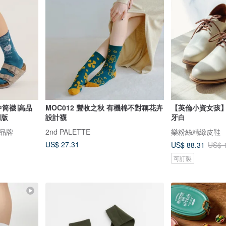
t 中筒襪∣高品
MOC012 豐收之秋 有機棉不對稱花卉
【英倫小資女孩
同版
設計襪
牙白
計品牌
2nd PALETTE
樂粉絲精緻皮鞋
US$ 27.31
US$ 88.31
US$ 
可訂製