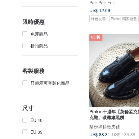
Pair Pair Full
US$ 12.09
綠色友善
Pinkoi 獨家發售
限時優惠
免運商品
65 折
折扣商品
客製服務
只顯示可客製化商品
尺寸
Pinkoi十週年【英倫孟
克鞋。碳纖維黑鑽
EU 40
樂粉絲精緻皮鞋
EU 39
US$ 88.31
US$ 135.86