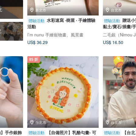
北
新北市
台北市
水彩速寫 ‧樹屋 ‧ 手繪體驗
贈送小
體驗活動
體驗活動
活動
黏土/寶石/插畫/
配
I’m nunu 手繪寵物畫、風景畫
二毛銀（Nimou Je
US$ 36.29
US$ 16.50
85 折
台北市
台北市
約】手作銀飾
【自備照片】乳酪勾畫- 可
【台北
體驗活動
體驗活動