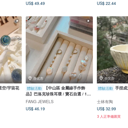
US$ 49.49
US$ 22.44
台北市
台北市
星空/宇宙花
【中山區 金屬線手作飾
手捏成
體驗活動
體驗活動
品】巴洛克珍珠耳環 / 寶石自選 / 1人
成班
FANG JEWELS
士林有陶
US$ 46.19
US$ 32.99
3 人正準備購買