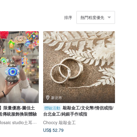
排序
熱門程度優先
新北市
】限量優惠-圖佳土
敲敲金工/文化幣/情侶戒指/
體驗活動
送傳統服飾換裝體驗
台北金工/純銀手作戒指
Turkiye Coffee&Mosaic studio土耳其咖啡與馬賽克燈工作坊
Choccy 敲敲金工
US$ 52.79