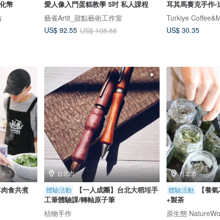
文化幣
愛人像入門蛋糕教學 5吋 私人課程
耳其馬賽克手作-
坊
藝雀Artit_甜點藝術工作室
US$ 30.35
US$ 92.55
US$ 108.88
台北市
台北市
單肉食共煮
【一人成團】台北大稻埕手
【養氣
體驗活動
體驗活動
工筆體驗課/轉軸原子筆
+製茶
桔物手作
原生態 NatureWo