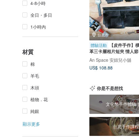
4-8小時
全日・多日
1小時內
台北市
【皮件手作】
體驗活動
材質
革三卡層相片短夾 情人節
An Space 安妞兒小舖
棉
US$ 108.88
羊毛
木頭
你是不是想找
植物．花
文化幣手作體驗 
純銀
顯示更多
台北手作課程