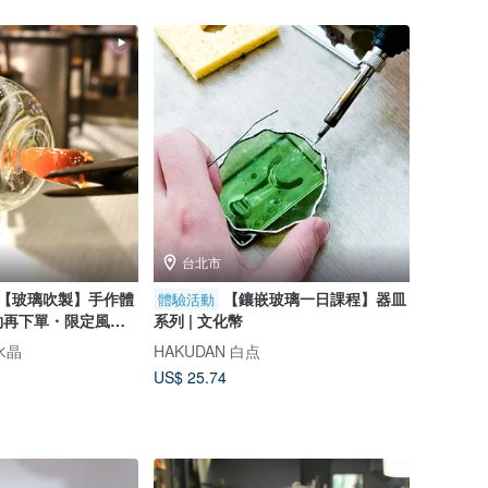
台北市
【玻璃吹製】手作體
【鑲嵌玻璃一日課程】器皿
體驗活動
約再下單・限定風鈴
系列 | 文化幣
坤水晶
HAKUDAN 白点
US$ 25.74