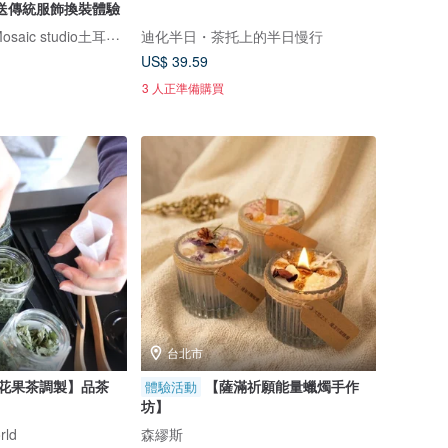
送傳統服飾換裝體驗
Turkiye Coffee&Mosaic studio土耳其咖啡與馬賽克燈工作坊
迪化半日・茶托上的半日慢行
US$ 39.59
3 人正準備購買
台北市
花果茶調製】品茶
【薩滿祈願能量蠟燭手作
體驗活動
坊】
rld
森繆斯