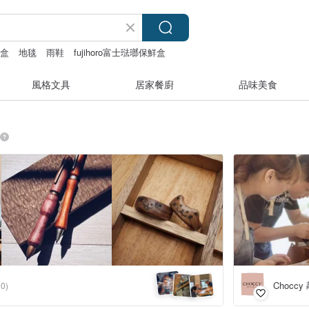
禮盒
地毯
雨鞋
fujihoro富士琺瑯保鮮盒
風格文具
居家餐廚
品味美食
Chocc
50)