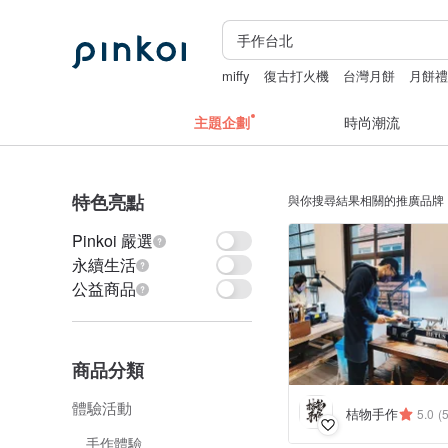
miffy
復古打火機
台灣月餅
月餅
apple watch 錶帶
主題企劃
時尚潮流
特色亮點
與你搜尋結果相關的推廣品牌
Pinkoi 嚴選
永續生活
公益商品
商品分類
體驗活動
桔物手作
5.0
(
手作體驗