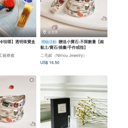
台北市
冷琺瑯】透明珠寶盒
贈送小寶石-不限數量【銀
體驗活動
黏土/寶石/插畫/手作戒指】
 手工藝療癒
二毛銀（Nimou Jewelry）
US$ 16.50