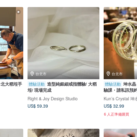
台北市
台北市
台北大稻埕手
造型純銀細戒指體驗/ 大稻
坤水晶
體驗活動
體驗活動
埕/ 現場完成
驗課・請私訊預
體驗
Right & Joy Design Studio
Kun’s Crystal 
US$ 59.39
US$ 32.99
6 人正準備購買