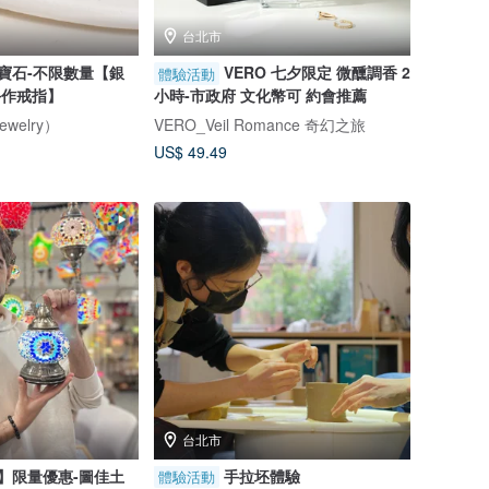
台北市
寶石-不限數量【銀
VERO 七夕限定 微醺調香 2
體驗活動
手作戒指】
小時-市政府 文化幣可 約會推薦
welry）
VERO_Veil Romance 奇幻之旅
US$ 49.49
台北市
】限量優惠-圖佳土
手拉坯體驗
體驗活動