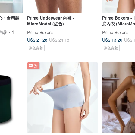
心・台灣製
Prime Underwear 內褲 -
Prime Boxer
MicroModal (紅色)
底內衣 (MicroMo
樂芙莉 LOVELY 手作貼身內著・生活事品
Prime Boxers
Prime Boxers
US$ 21.28
US$ 13.20
US$ 24.18
US$ 
綠色友善
綠色友善
88 折