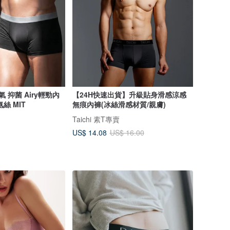
 抑菌 Airy輕勁內
【24H快速出貨】升級貼身滑感涼感
絲 MIT
無痕內褲(冰絲滑感材質/親膚)
Taichi 素T專賣
US$ 14.08
US$ 16.00