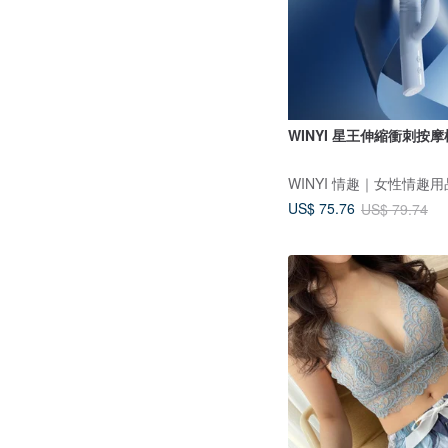
WINYI 星王伸縮衝刺按摩
WINYI 情趣｜女性情趣
US$ 75.76
US$ 79.74