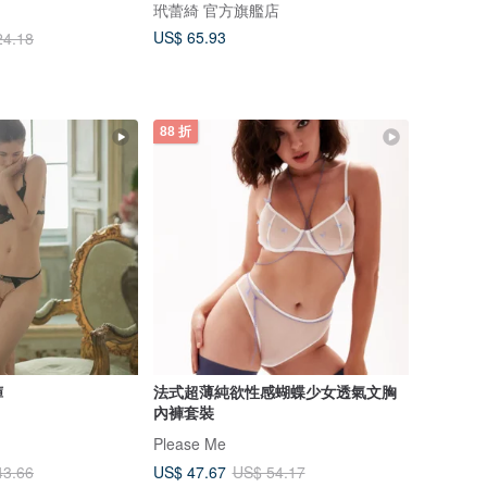
玳蕾綺 官方旗艦店
US$ 65.93
24.18
88 折
褲
法式超薄純欲性感蝴蝶少女透氣文胸
內褲套裝
Please Me
US$ 47.67
43.66
US$ 54.17