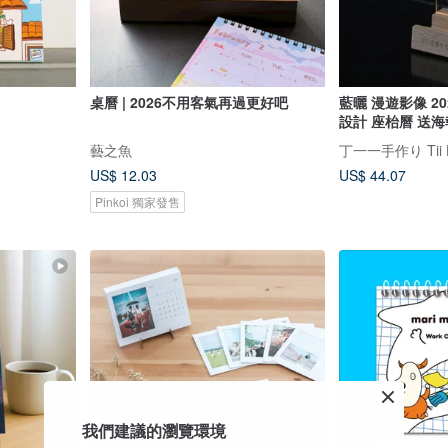
桌曆 | 2026不用客氣再過更好吧
藍曬 漫遊影像 20
設計 座枱曆 送海
藝之魚
丁一一手作り Tii 
US$ 12.03
US$ 44.07
Pinkoi 獨家發售
我們建議的瀏覽環境