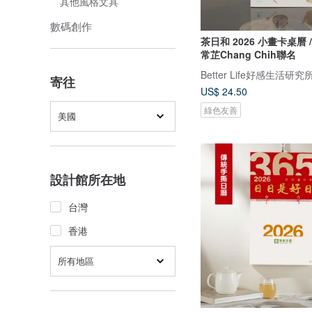
其他風格文具
數碼創作
茶日和 2026 小畫卡桌曆 
常芷Chang Chih聯名
Better Life好感生活研究
寄往
US$ 24.50
綠色友善
美國
設計館所在地
台灣
香港
所有地區