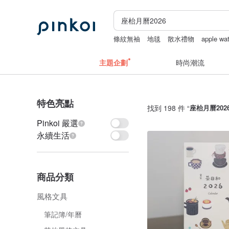
條紋無袖
地毯
散水禮物
apple w
中秋禮盒
主題企劃
時尚潮流
特色亮點
找到 198 件 “
座枱月曆202
Pinkoi 嚴選
永續生活
商品分類
風格文具
筆記簿/年曆