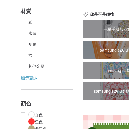
材質
你是不是想找
紙
三星手機殼s2
木頭
塑膠
samsung s26 ul
棉
其他金屬
samsung s2
顯示更多
samsung s26 ult
顏色
白色
紅色
卡其色