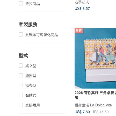
右手超人
折扣商品
US$ 3.57
客製服務
5 折
只顯示可客製化商品
型式
桌立型
壁掛型
攜帶型
2026 有你真好 三角桌曆
黏貼式
曆
桌掛兩用
甜蜜生活 La Dolce Vita
US$ 7.80
US$ 15.59