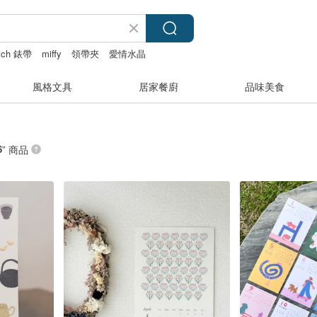
atch 錶帶
miffy
領帶夾
愛情水晶
風格文具
居家餐廚
品味美食
6
” 商品