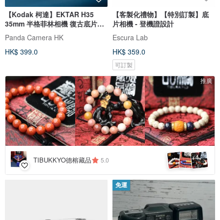
【Kodak 柯達】EKTAR H35
【客製化禮物】【特別訂製】底
35mm 半格菲林相機 復古底片相
片相機 - 登機證設計
機 4色入
Panda Camera HK
Escura Lab
HK$ 399.0
HK$ 359.0
可訂製
推廣
4
+
TIBUKKYO德榕藏品
5.0
免運