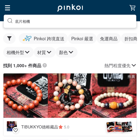
底片相機
Pinkoi 跨境直送
Pinkoi 嚴選
免運商品
折扣商
相機外型
材質
顏色
熱門程度優先
找到 1,000+ 件商品
推廣
4
+
TIBUKKYO德榕藏品
5.0