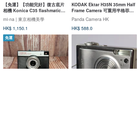
【免運】【功能完好】復古底片
KODAK Ektar H35N 35mm Half
相機 Konica C35 flashmatic
Frame Camera 可重用半格菲林
S/N 140585 p118
相機
mi-na | 東京相機美學
Panda Camera HK
HK$ 1,150.1
HK$ 588.0
免運
LOMO Smene 8M 底片相機 菁桐
富士 Fujifilm FinePix F11 復古
照相館底片相機專賣
數碼相機 (SuperCCD HR 傳感
器)
菁桐照相館
Oldbutgold
HK$ 469.7
HK$ 741.2