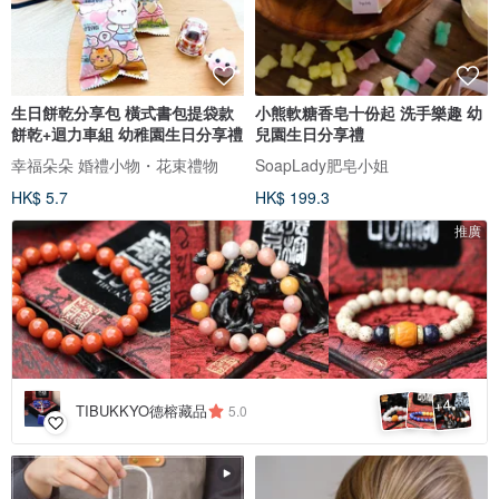
生日餅乾分享包 橫式書包提袋款
小熊軟糖香皂十份起 洗手樂趣 幼
餅乾+迴力車組 幼稚園生日分享禮
兒園生日分享禮
幸福朵朵 婚禮小物・花束禮物
SoapLady肥皂小姐
HK$ 5.7
HK$ 199.3
推廣
4
+
TIBUKKYO德榕藏品
5.0