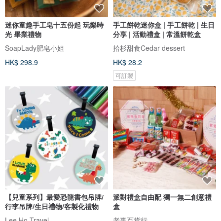
迷你童趣手工皂十五份起 玩樂時
手工餅乾迷你盒 | 手工餅乾 | 生日
光 畢業禮物
分享 | 活動禮盒 | 常溫餅乾盒
SoapLady肥皂小姐
拾杉甜食Cedar dessert
HK$ 298.9
HK$ 28.2
可訂製
【兒童系列】最愛恐龍書包吊牌/
派對禮盒自由配 獨一無二創意禮
行李吊牌/生日禮物/客製化禮物
盒
Lee Ho Travel
老事百貨行