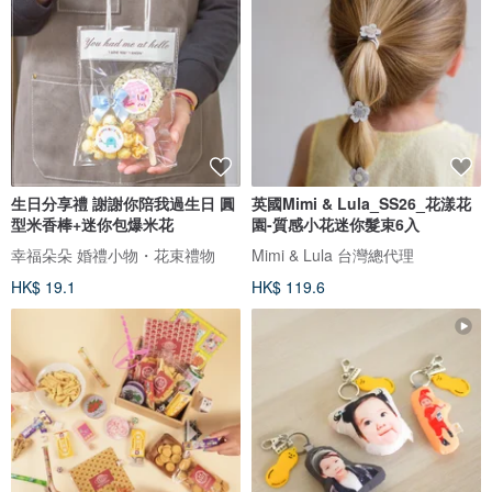
生日分享禮 謝謝你陪我過生日 圓
英國Mimi & Lula_SS26_花漾花
型米香棒+迷你包爆米花
園-質感小花迷你髮束6入
幸福朵朵 婚禮小物・花束禮物
Mimi & Lula 台灣總代理
HK$ 19.1
HK$ 119.6