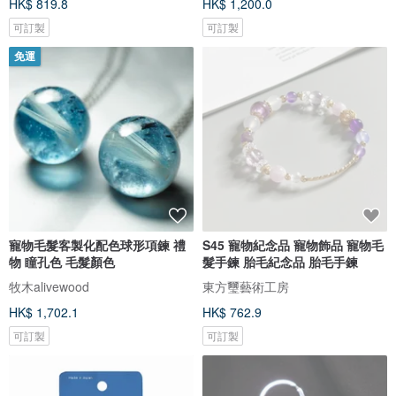
HK$ 819.8
HK$ 1,200.0
可訂製
可訂製
免運
寵物毛髮客製化配色球形項鍊 禮
S45 寵物紀念品 寵物飾品 寵物毛
物 瞳孔色 毛髮顏色
髮手鍊 胎毛紀念品 胎毛手鍊
牧木alivewood
東方璽藝術工房
HK$ 1,702.1
HK$ 762.9
可訂製
可訂製