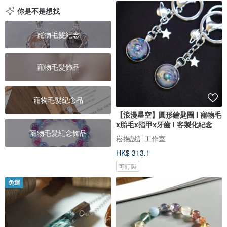
你是不是想找
寵物毛髮紀念
寵物毛髮飾品
寵物毛髮紀念品
【浪漫星空】圓形鑰匙圈 I 寵物毛
x胎毛x指甲x牙齒 I 客製化紀念
寵物毛髮紀念飾品
崧揚設計工作室
HK$ 313.1
可訂製
免運