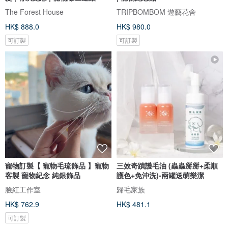
The Forest House
TRIPBOMBOM 遊藝花舍
HK$ 888.0
HK$ 980.0
可訂製
可訂製
寵物訂製【 寵物毛琉飾品 】寵物
三效奇蹟護毛油 (蟲蟲掰掰+柔順
客製 寵物紀念 純銀飾品
護色+免沖洗)-兩罐送萌樂潔
臉紅工作室
歸毛家族
HK$ 762.9
HK$ 481.1
可訂製