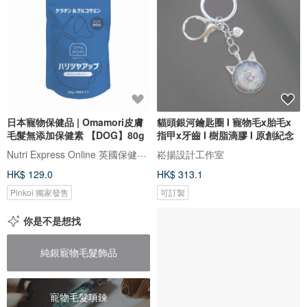
日本寵物保健品 | Omamori皮膚
貓頭銀河鑰匙圈 I 寵物毛x胎毛x
毛髮無添加保健素 【DOG】80g
指甲x牙齒 I 樹脂滴膠 I 原創紀念
Nutri Express Online 英國保健及精油專門店
崧揚設計工作室
HK$ 129.0
HK$ 313.1
Pinkoi 獨家發售
可訂製
你是不是想找
純銀寵物毛髮飾品
寵物毛髮項鍊