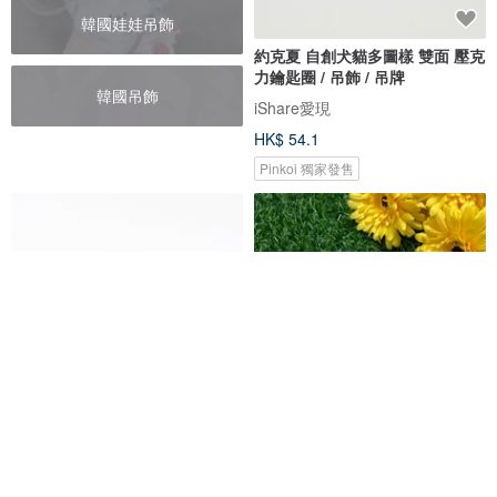
韓國娃娃吊飾
約克夏 自創犬貓多圖樣 雙面 壓克
力鑰匙圈 / 吊飾 / 吊牌
韓國吊飾
iShare愛現
HK$ 54.1
Pinkoi 獨家發售
貴賓狗 /狗 /毛小孩 /客製 /鑰匙圈
菁繡 特色款/順毛款 刺繡車牌客製
化寵物頭像刺繡車牌
Funmay 手作
G.Lin embroidery 菁繡