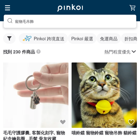
寵物毛吊飾
Pinkoi 跨境直送
Pinkoi 嚴選
免運商品
折扣商
熱門程度優先
找到 230 件商品
毛毛守護膠囊, 客製化刻字, 寵物
喵鈴鐺 寵物鈴鐺 寵物吊飾 貓鈴鐺
紀念鑰匙圈 , 毛髮 骨灰收藏