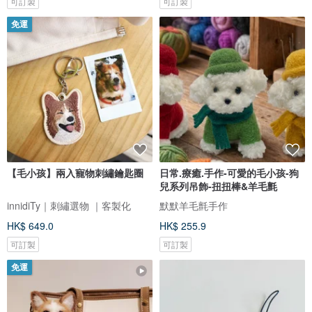
可訂製
可訂製
免運
【毛小孩】兩入寵物刺繡鑰匙圈
日常.療癒.手作-可愛的毛小孩-狗
兒系列吊飾-扭扭棒&羊毛氈
innidiTy｜刺繡選物 ｜客製化
默默羊毛氈手作
HK$ 649.0
HK$ 255.9
可訂製
可訂製
免運