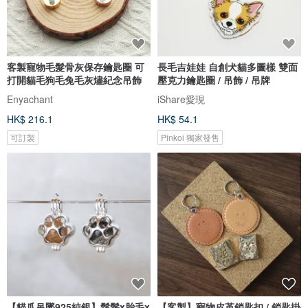
客製寵物毛髮骨灰保存鑰匙圈 可
長毛吉娃娃 自創犬貓多圖樣 雙面
打開貓毛狗毛兔毛灰燼紀念吊飾
壓克力鑰匙圈 / 吊飾 / 吊牌
Enyachant
iShare愛現
HK$ 216.1
HK$ 54.1
可訂製
Pinkoi 獨家發售
【貓爪吊墜925純銀】鬍鬚x胎毛x
【客製】寵物皮革鎖匙扣 / 鎖匙掛