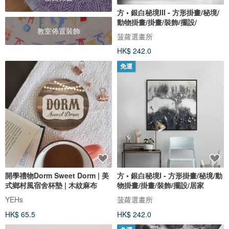
方 • 銀白秘境III - 方形掛畫/秘境/
動物掛畫/掛畫/裝飾/擺設/
教室佈置裝飾
菠蘿選畫所
HK$ 242.0
免運
開學禮物Dorm Sweet Dorm | 美
方 • 銀白秘境I - 方形掛畫/秘境/動
式鄉村風宿舍杯墊 | 木紋麻布
物掛畫/掛畫/裝飾/擺設/居家
YEHs
菠蘿選畫所
HK$ 65.5
HK$ 242.0