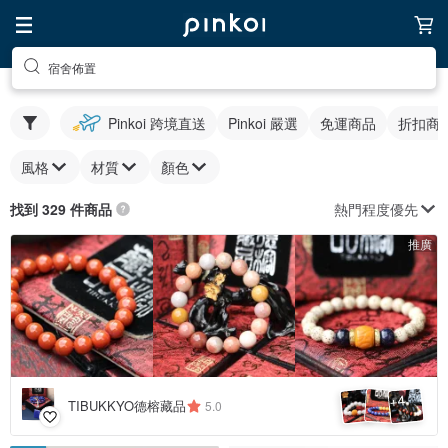
宿舍佈置
Pinkoi 跨境直送
Pinkoi 嚴選
免運商品
折扣商
風格
材質
顏色
熱門程度優先
找到 329 件商品
推廣
4
+
TIBUKKYO德榕藏品
5.0