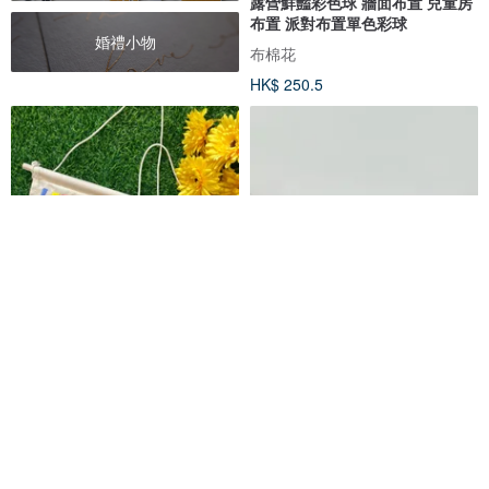
露營鮮豔彩色球 牆面布置 兒童房
布置 派對布置單色彩球
婚禮小物
布棉花
HK$ 250.5
菁繡 特色刺繡款 家居歡迎掛旗家
森林療癒吊掛小卡 手繪水彩植物
居裝飾
迷你掛飾 居家佈置 交換禮物 裝飾
G.Lin embroidery 菁繡
WoodGrassSun
HK$ 280.0
HK$ 136.7
可訂製
可訂製