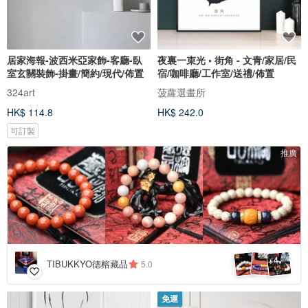
居家海報-波西米亞家飾-客廳-臥
夜裏一束光 • 街角 - 文青/家居/民
室玄關裝飾-掛畫/簡約/現代/佈置
宿/咖啡廳/工作室/送禮/佈置
324art
菠蘿選畫所
HK$ 114.8
HK$ 242.0
可訂製
推廣
4
+
TIBUKKYO德榕藏品
5.0
免運