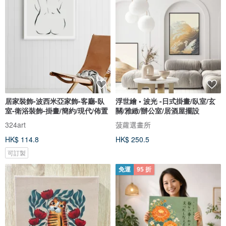
居家裝飾-波西米亞家飾-客廳-臥
浮世繪 • 波光 -日式掛畫/臥室/玄
室-衛浴裝飾-掛畫/簡約/現代/佈置
關/雅緻/辦公室/居酒屋擺設
324art
菠蘿選畫所
HK$ 114.8
HK$ 250.5
可訂製
免運
95 折