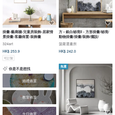
掛畫-藝廊牆-兒童房裝飾-居家情
方 • 銀白秘境II - 方形掛畫/秘境/
景掛畫-客廳佈置-裝飾畫
動物掛畫/掛畫/裝飾/擺設/
324art
菠蘿選畫所
HK$ 253.9
HK$ 242.0
可訂製
免運
你是不是想找
婚禮佈置
教室佈置
生日佈置