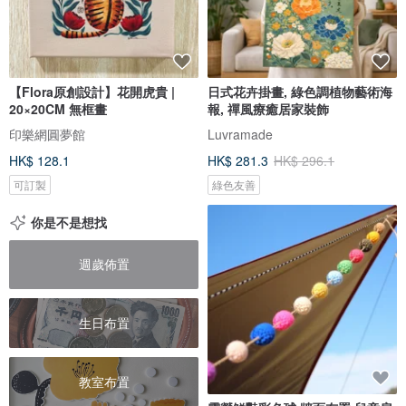
【Flora原創設計】花開虎貴 |
日式花卉掛畫, 綠色調植物藝術海
20×20CM 無框畫
報, 禪風療癒居家裝飾
印樂網圓夢館
Luvramade
HK$ 128.1
HK$ 281.3
HK$ 296.1
可訂製
綠色友善
你是不是想找
週歲佈置
生日布置
教室布置