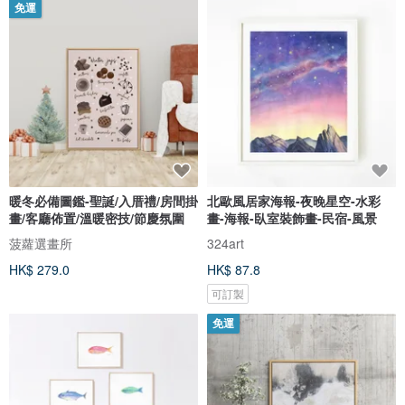
免運
暖冬必備圖鑑-聖誕/入厝禮/房間掛
北歐風居家海報-夜晚星空-水彩
畫/客廳佈置/溫暖密技/節慶氛圍
畫-海報-臥室裝飾畫-民宿-風景
菠蘿選畫所
324art
HK$ 279.0
HK$ 87.8
可訂製
免運