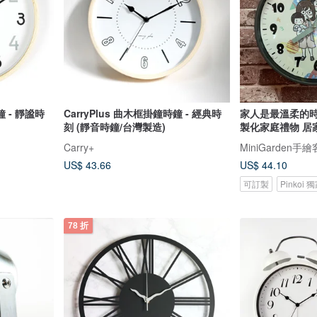
鐘 - 靜謐時
CarryPlus 曲木框掛鐘時鐘 - 經典時
家人是最溫柔的時
刻 (靜音時鐘/台灣製造)
製化家庭禮物 居
Carry+
MiniGarden手
US$ 43.66
US$ 44.10
可訂製
Pinkoi
78 折