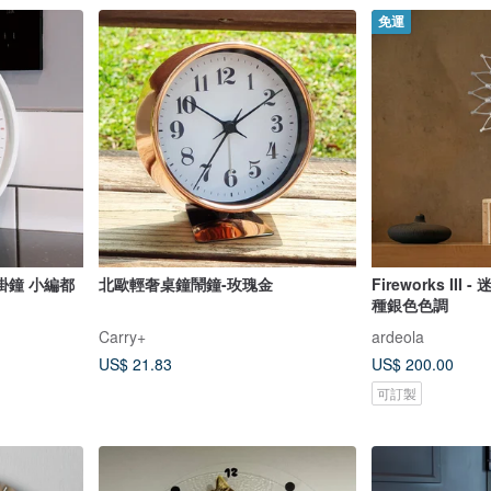
免運
掛鐘 小編都
北歐輕奢桌鐘鬧鐘-玫瑰金
Fireworks II
種銀色色調
Carry+
ardeola
US$ 21.83
US$ 200.00
可訂製