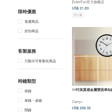
EnterFun官方旗艦店
US$ 21.83
限時優惠
可訂製
免運商品
折扣商品
客製服務
只顯示可客製化商品
時鐘類型
11吋高質感金屬雙面車站
掛鐘
座鐘・桌鐘
Carry+
US$ 258.35
鬧鐘