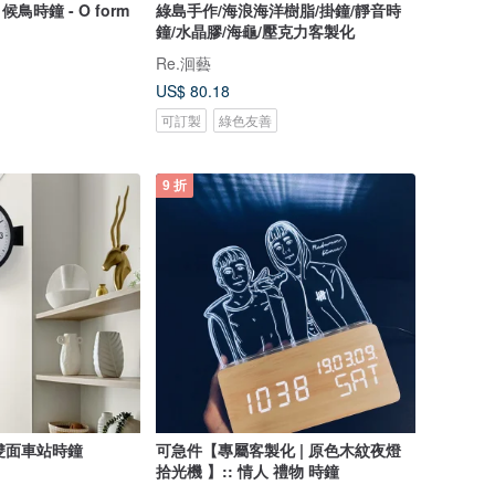
候鳥時鐘 - O form
綠島手作/海浪海洋樹脂/掛鐘/靜音時
鐘/水晶膠/海龜/壓克力客製化
Re.洄藝
US$ 80.18
可訂製
綠色友善
9 折
雙面車站時鐘
可急件【專屬客製化 | 原色木紋夜燈
拾光機 】:: 情人 禮物 時鐘