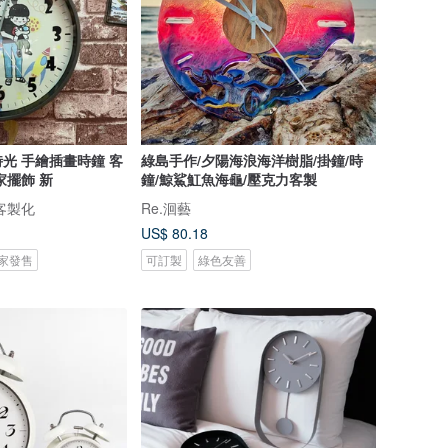
光 手繪插畫時鐘 客
綠島手作/夕陽海浪海洋樹脂/掛鐘/時
家擺飾 新
鐘/鯨鯊魟魚海龜/壓克力客製
繪客製化
Re.洄藝
US$ 80.18
 獨家發售
可訂製
綠色友善