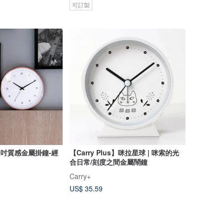
可訂製
】10吋質感金屬掛鐘-經
【Carry Plus】咪拉星球 | 咪索的光
合日常/刻度之間金屬鬧鐘
Carry+
US$ 35.59