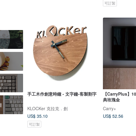
可訂製
手工木作創意時鐘 - 文字鐘-客製割字
【CarryPlus
典玫瑰金
盤
KLOCKer 克拉克．創
Carry+
US$ 35.10
US$ 52.56
可訂製