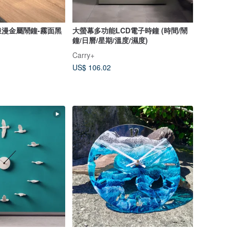
法式浪漫金屬鬧鐘-霧面黑
大螢幕多功能LCD電子時鐘 (時間/鬧
鐘/日曆/星期/溫度/濕度)
Carry+
US$ 106.02