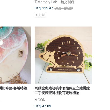
TiMemory Lab｜拾光製所｜
US$ 115.47
US$ 128.29
可訂製
樹脂時鐘/客製時鐘
刺猬療愈鐘胡桃木個性獨立立鐘掛鐘
二手安靜聖誕禮物可定制禮物
室
MOON
US$ 47.09