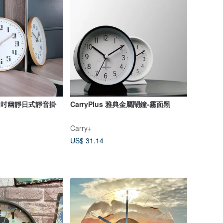
】12吋幽靜日式靜音掛
CarryPlus 雅典金屬鬧鐘-霧面黑
Carry+
US$ 31.14