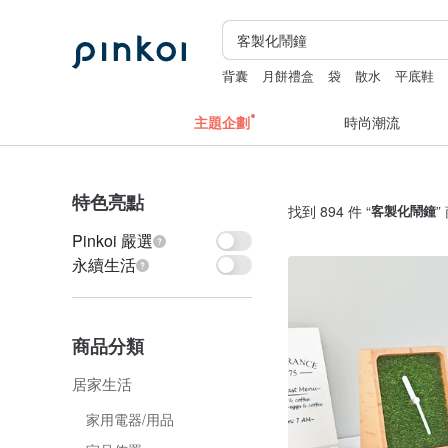
背囊
月餅禮盒
袋
散水
平底鞋
條紋無袖
主題企劃
時尚潮流
特色亮點
找到 894 件 “
客製化鬧鐘
”
Pinkoi 嚴選
永續生活
商品分類
居家生活
家用電器/用品