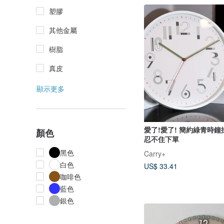
塑膠
其他金屬
樹脂
真皮
顯示更多
愛了!愛了! 簡約綠青時鐘
顏色
忍不住下單
黑色
Carry+
白色
US$ 33.41
咖啡色
藍色
銀色