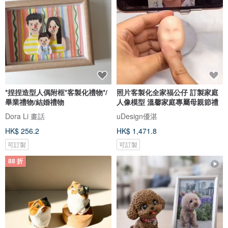
*捏捏造型人偶附框*客製化禮物*/
照片客製化全家福公仔 訂製家庭
畢業禮物/結婚禮物
人像模型 溫馨家庭專屬母親節禮
Dora Li 畫話
uDesign優湛
HK$ 256.2
HK$ 1,471.8
可訂製
可訂製
88 折