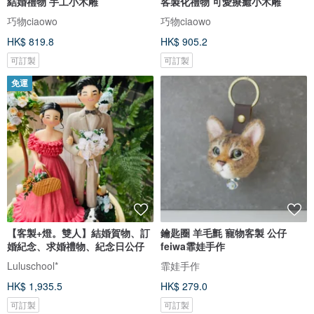
結婚禮物 手工小木雕
客製化禮物 可愛療癒小木雕
巧物ciaowo
巧物ciaowo
HK$ 819.8
HK$ 905.2
可訂製
可訂製
免運
【客製+燈。雙人】結婚賀物、訂
鑰匙圈 羊毛氈 寵物客製 公仔
婚紀念、求婚禮物、紀念日公仔
feiwa霏娃手作
Luluschool*
霏娃手作
HK$ 1,935.5
HK$ 279.0
可訂製
可訂製