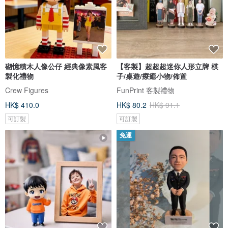
砌憶積木人像公仔 經典像素風客
【客製】超超超迷你人形立牌 棋
製化禮物
子/桌遊/療癒小物/佈置
Crew Figures
FunPrint 客製禮物
HK$ 410.0
HK$ 80.2
HK$ 91.1
可訂製
可訂製
免運