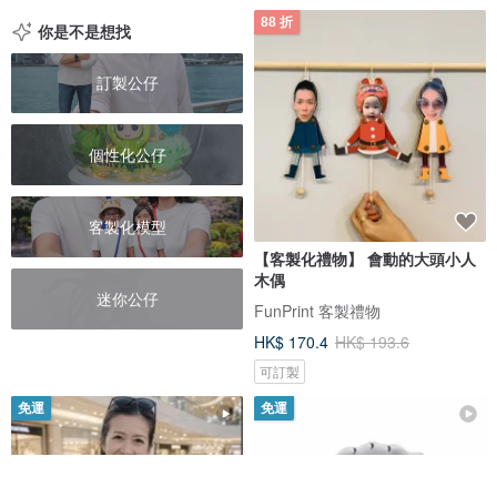
88 折
你是不是想找
訂製公仔
個性化公仔
客製化模型
【客製化禮物】 會動的大頭小人
木偶
迷你公仔
FunPrint 客製禮物
HK$ 170.4
HK$ 193.6
可訂製
免運
免運