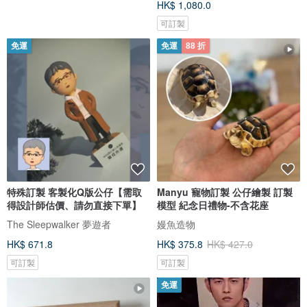
HK$ 1,080.0
可訂製
免運
免運
88 折
特殊訂製 客製化Q版公仔【需取
Manyu 寵物訂製 公仔繪製 訂製
得設計師估價、請勿直接下單】
模型 紀念日禮物-不含花座
The Sleepwalker 夢遊者
嫚魚造物
HK$ 671.8
HK$ 375.8
HK$ 427.0
可訂製
可訂製
免運