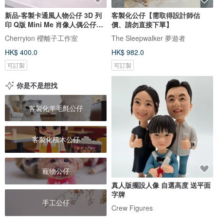
新品-客製卡通風人物公仔 3D 列
客製化公仔【需取得設計師估
印 Q版 Mini Me 肖像人偶公仔紀
價、請勿直接下單】
念
Cherryion 櫻離子工作室
The Sleepwalker 夢遊者
HK$ 400.0
HK$ 982.0
可訂製
可訂製
你是不是想找
客製化羊毛氈公仔
客製化積木公仔
寵物公仔
真人版擺設人像 自選高度 送平面
字牌
手工公仔
Crew Figures