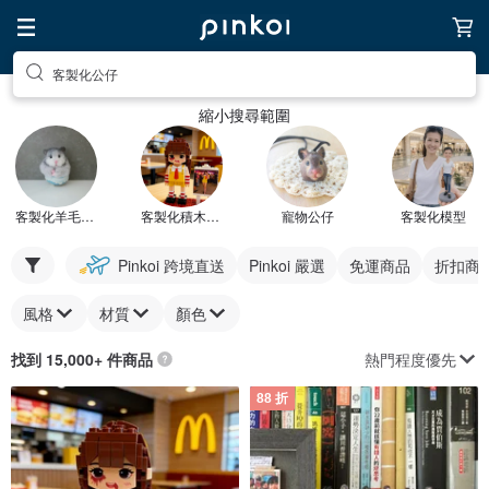
客製化公仔
縮小搜尋範圍
客製化羊毛氈公仔
客製化積木公仔
寵物公仔
客製化模型
Pinkoi 跨境直送
Pinkoi 嚴選
免運商品
折扣商
風格
材質
顏色
熱門程度優先
找到 15,000+ 件商品
88 折