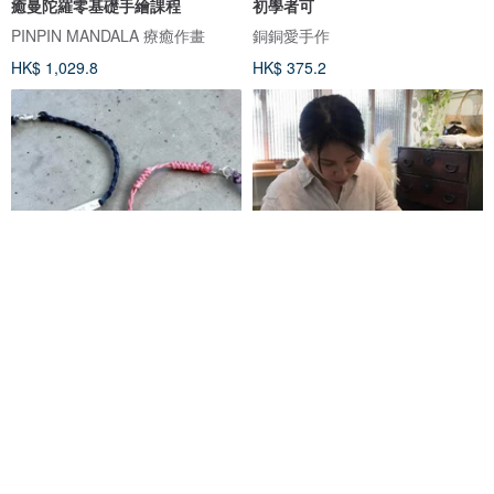
癒曼陀羅零基礎手繪課程
初學者可
PINPIN MANDALA 療癒作畫
銅銅愛手作
HK$ 1,029.8
HK$ 375.2
宜蘭縣
宜蘭縣
情人節禮物 生日禮物
宜蘭夏天輕旅行 手捏葉
體驗活動
體驗活動
純銀手環 金工手環DIY 文化幣 -
脈陶盤下午茶組合 【 1人成團】
銀牌手繩
岩之月手作工坊
慢火雅風陶藝工作室
HK$ 388.1
HK$ 253.6