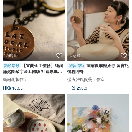
宜蘭縣
宜蘭縣
【宜蘭金工體驗】純銅
宜蘭夏季輕旅行 留言記
體驗活動
體驗活動
鑰匙圈敲字金工體驗 打造專屬體
憶咖啡杯
驗 雙人優惠
賴珊瑚製作所
慢火雅風陶藝工作室
HK$ 103.5
HK$ 253.6