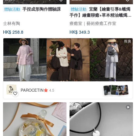
手捏成形陶作體驗課
宜蘭【繪畫引導&蠟燭
體驗活動
體驗活動
手作】繪畫聊癒+草本精油蠟燭手
作 藝術療癒
士林有陶
療癒室｜藝術療癒工作室
HK$ 258.8
HK$ 349.3
推廣
5
+
PAROCETIN
4.5