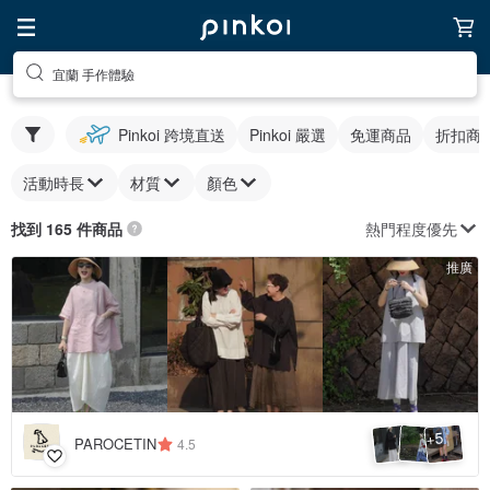
宜蘭 手作體驗
Pinkoi 跨境直送
Pinkoi 嚴選
免運商品
折扣商
活動時長
材質
顏色
熱門程度優先
找到 165 件商品
推廣
5
+
PAROCETIN
4.5