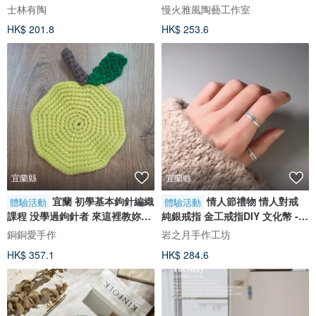
士林有陶
慢火雅風陶藝工作室
HK$ 201.8
HK$ 253.6
宜蘭縣
宜蘭縣
宜蘭 初學基本鉤針編織
情人節禮物 情人對戒
體驗活動
體驗活動
課程 没學過鉤針者 來這裡教妳基
純銀戒指 金工戒指DIY 文化幣 -
礎入門課
悄悄話
銅銅愛手作
岩之月手作工坊
HK$ 357.1
HK$ 284.6