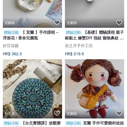
宜蘭縣
宜蘭縣
【 宜蘭 】手作課程 –
【基礎】體驗課程 親子
體驗活動
體驗活動
浮游花 / 香奈兒圓瓶
銀黏土 鍊墜DIY 指紋 寵物鼻紋 文
化幣
好䒤花藝
岩之月手作工坊
HK$ 362.3
HK$ 219.9
台北市
宜蘭縣
【台北實體課】放鬆療
宜蘭 手作可愛鄉村娃娃
體驗活動
體驗活動