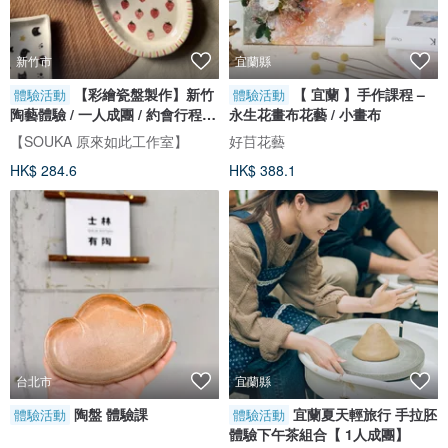
新竹市
宜蘭縣
【彩繪瓷盤製作】新竹
【 宜蘭 】手作課程 –
體驗活動
體驗活動
陶藝體驗 / 一人成團 / 約會行程 /
永生花畫布花藝 / 小畫布
文化幣
【SOUKA 原來如此工作室】
好䒤花藝
HK$ 284.6
HK$ 388.1
台北市
宜蘭縣
陶盤 體驗課
宜蘭夏天輕旅行 手拉胚
體驗活動
體驗活動
體驗下午茶組合【 1人成團】