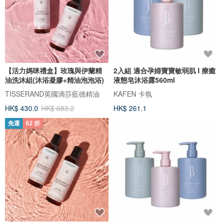
【活力媽咪禮盒】玫瑰與伊蘭精
2入組 適合孕婦寶寶敏弱肌 I 療癒
油洗沐組(沐浴凝膠+精油泡泡浴)
液態皂沐浴露560ml
TISSERAND英國滴莎藍德精油
KAFEN 卡氛
HK$ 430.0
HK$ 683.2
HK$ 261.1
免運
62 折