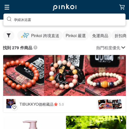
孕婦沐浴露
Pinkoi 跨境直送
Pinkoi 嚴選
免運商品
折扣商
熱門程度優先
找到 279 件商品
推廣
4
+
TIBUKKYO德榕藏品
5.0