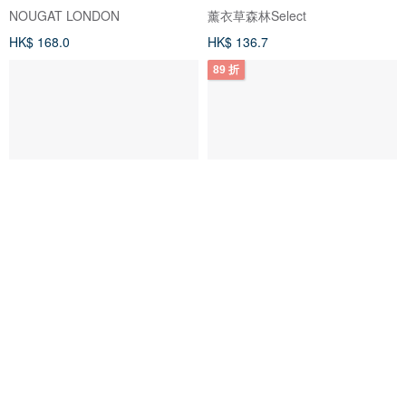
NOUGAT LONDON
薰衣草森林Select
HK$ 168.0
HK$ 136.7
89 折
全方位保濕水乳霜
FORMENT 香水沐浴乳－沐浴晨
香 500ml
Evolue
MIVUE｜韓國美妝保養
HK$ 196.4
HK$ 196.4
HK$ 220.6