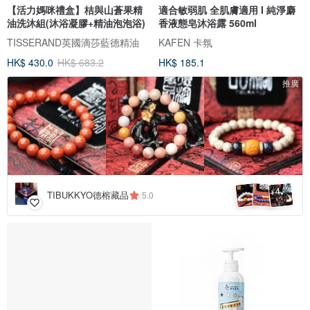
【活力媽咪禮盒】桔與山蒼果精
適合敏弱肌 全肌膚適用 I 純淨麝
油洗沐組(沐浴凝膠+精油泡泡浴)
香液態皂沐浴露 560ml
TISSERAND英國滴莎藍德精油
KAFEN 卡氛
HK$ 430.0
HK$ 683.2
HK$ 185.1
推廣
4
+
TIBUKKYO德榕藏品
5.0