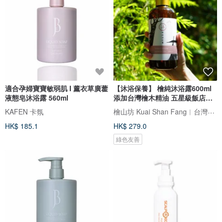
適合孕婦寶寶敏弱肌 I 薰衣草廣藿
【沐浴保養】 檜純沐浴露600ml
液態皂沐浴露 560ml
添加台灣檜木精油 五星級飯店備
品
檜山坊 Kuai Shan Fang︱台灣檜木香氛領導品牌，療癒森林
KAFEN 卡氛
HK$ 185.1
HK$ 279.0
綠色友善