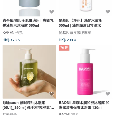
適合敏弱肌 全肌膚適用 I 療癒乳
髮基因【淨化】洗髮水慕斯
香液態皂沐浴露 560ml
500ml | 油性頭皮日常清潔
KAFEN 卡氛
髮基因頭皮護理專家
HK$ 176.5
HK$ 290.4
76 折
順睡soon 舒眠精油沐浴露
BAONii 星曜水潤私密沐浴露 私
(05.1)_350ml( 佛手柑/苦橙葉/甜
密處清潔保養沐浴露 130ml
橙 )
耳酷點子
BAONii 寶尼